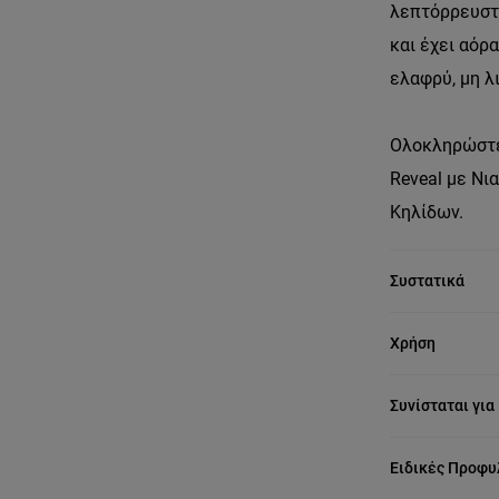
λεπτόρρευστη
και έχει αόρ
ελαφρύ, μη λ
Ολοκληρώστε 
Reveal με Νι
Κηλίδων.
Συστατικά
Χρήση
Συνίσταται για
Ειδικές Προφυ