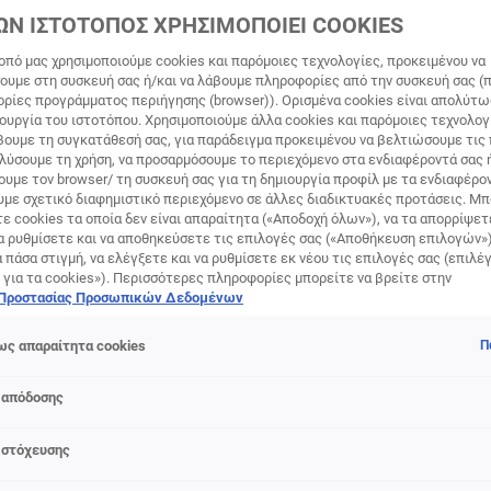
ΩΝ ΙΣΤΟΤΟΠΟΣ ΧΡΗΣΙΜΟΠΟΙΕΙ COOKIES
οπό μας χρησιμοποιούμε cookies και παρόμοιες τεχνολογίες, προκειμένου να
υμε στη συσκευή σας ή/και να λάβουμε πληροφορίες από την συσκευή σας (π
ορίες προγράμματος περιήγησης (browser)). Ορισμένα cookies είναι απολύτ
τουργία του ιστοτόπου. Χρησιμοποιούμε άλλα cookies και παρόμοιες τεχνολογ
ουμε τη συγκατάθεσή σας, για παράδειγμα προκειμένου να βελτιώσουμε τις
αλύσουμε τη χρήση, να προσαρμόσουμε το περιεχόμενο στα ενδιαφέροντά σας 
υμε τον browser/ τη συσκευή σας για τη δημιουργία προφίλ με τα ενδιαφέρον
υμε σχετικό διαφημιστικό περιεχόμενο σε άλλες διαδικτυακές προτάσεις. Μπ
ε cookies τα οποία δεν είναι απαραίτητα («Αποδοχή όλων»), να τα απορρίψε
α ρυθμίσετε και να αποθηκεύσετε τις επιλογές σας («Αποθήκευση επιλογών»
ά πάσα στιγμή, να ελέγξετε και να ρυθμίσετε εκ νέου τις επιλογές σας (επιλέγ
 για τα cookies»). Περισσότερες πληροφορίες μπορείτε να βρείτε στην
 Προστασίας Προσωπικών Δεδομένων
προϊόντος
ς απαραίτητα cookies
Π
ρέμα προστασίας με UV εμπλουτισμένη με Νιασιναμίδη και 
ασίας SPF50+.
 απόδοσης
Η ΠΡΟΣΤΑΣΙΑ ΑΠΟ ΤΙΣ ΑΚΤΙΝΕΣ UV ΕΙΝΑΙ ΑΠΑΡΑΙΤΗΤΗ ΓΙΑ 
 στόχευσης
Η ΚΑΙ ΤΗ ΜΕΙΩΣΗ ΤΩΝ ΣΚΟΥΡΩΝ ΚΗΛΙΔΩΝ.