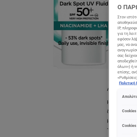
Ο ΠΑΡ
Στον ιστότ
αποθηκεύσο
IP, πληροφ
για τη λει
εφόσον λάβ
μας, να αν
αναγνωρίσο
σας δείχνο
αποδεχθείτ
όλων») ή ν
επίσης, αν
«Ρυθμίσεις
Πολιτική
Λεπτομέρειες 
Απολύτω
Καθημερινή κ
δείκτη προστ
Cookies
Η ΚΑΘΗΜΕΡΙΝ
Cookies
ΤΗ ΔΙΟΡΘΩΣ