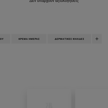
Δεν υπάρχουν αξιολογήσεις
ΠΟΥ
ΚΡΈΜΑ ΗΜΈΡΑΣ
ΔΕΡΜΑΤΙΚΈΣ ΚΗΛΊΔΕΣ
spf-50