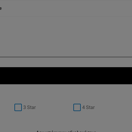
e
3 Star
4 Star