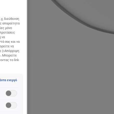
.χ. διεύθυνση
ως απαραίτητα
ίες μόνο
 προτάσεις
ή να
τά σας και να
ορείτε να
τε («Απόρριψη
). Μπορείτε
οντας το link
άντα ενεργό
πολύ υψηλό
ΤΗΝ ΠΡΟΛΗΨΗ,