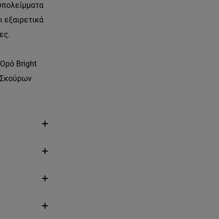
 υπολείμματα
ι εξαιρετικά
δες.
Ορό Bright
ν Σκούρων