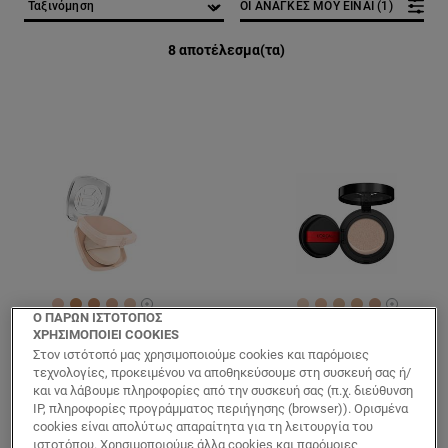
ΟΙ ΑΝΑΓΚΕΣ ΜΟΥ ΕΙΝΑΙ (1)
8 αποτέλεσμα(τα)
[Color]: #EAC1AD
[Color]: #C98E5C
[Color]: #CD9067
[Color]: #DEAD91
[Color]: #E6C2AA
[Color]: #F0D1BC
[Color]: #E8BC9F
[Color]: #DEB9
[Color]: #DC
[Color]: 
More shades are available
More sh
Ο ΠΑΡΩΝ ΙΣΤΟΤΟΠΟΣ
ΧΡΗΣΙΜΟΠΟΙΕΙ COOKIES
True Match
Infaillible
Στον ιστότοπό μας χρησιμοποιούμε cookies και παρόμοιες
Hyaluron Tinted
Fresh Wear
τεχνολογίες, προκειμένου να αποθηκεύσουμε στη συσκευή σας ή/
Foundation Balm
Cushion
και να λάβουμε πληροφορίες από την συσκευή σας (π.χ. διεύθυνση
2 Rosy Light
Foundation 20
IP, πληροφορίες προγράμματος περιήγησης (browser)). Ορισμένα
Cool
cookies είναι απολύτως απαραίτητα για τη λειτουργία του
ιστοτόπου. Χρησιμοποιούμε άλλα cookies και παρόμοιες