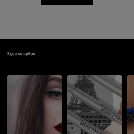
Παράλειψη ο/η/το slider: Make Up Related Articles
Σχετικά άρθρα