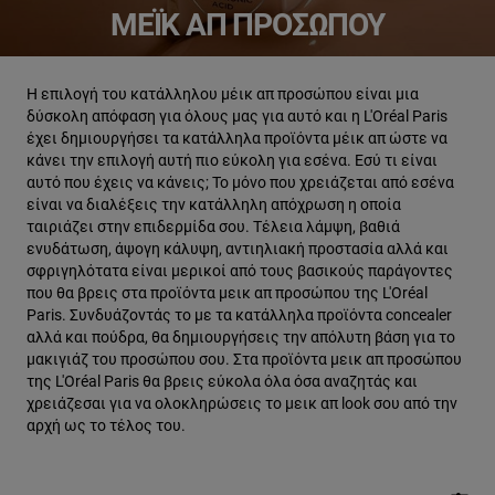
ΜΈΙΚ ΑΠ ΠΡΟΣΏΠΟΥ
Η επιλογή του κατάλληλου μέικ απ προσώπου είναι μια
δύσκολη απόφαση για όλους μας για αυτό και η L'Oréal Paris
έχει δημιουργήσει τα κατάλληλα προϊόντα μέικ απ ώστε να
κάνει την επιλογή αυτή πιο εύκολη για εσένα. Εσύ τι είναι
αυτό που έχεις να κάνεις; Το μόνο που χρειάζεται από εσένα
είναι να διαλέξεις την κατάλληλη απόχρωση η οποία
ταιριάζει στην επιδερμίδα σου. Τέλεια λάμψη, βαθιά
ενυδάτωση, άψογη κάλυψη, αντιηλιακή προστασία αλλά και
σφριγηλότατα είναι μερικοί από τους βασικούς παράγοντες
που θα βρεις στα προϊόντα μεικ απ προσώπου της L'Oréal
Paris. Συνδυάζοντάς το με τα κατάλληλα προϊόντα concealer
αλλά και πούδρα, θα δημιουργήσεις την απόλυτη βάση για το
μακιγιάζ του προσώπου σου. Στα προϊόντα μεικ απ προσώπου
της L'Oréal Paris θα βρεις εύκολα όλα όσα αναζητάς και
χρειάζεσαι για να ολοκληρώσεις το μεικ απ look σου από την
αρχή ως το τέλος του.