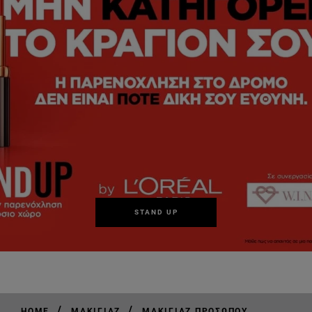
STAND UP
/
/
HOME
ΜΑΚΙΓΙΆΖ
ΜΑΚΙΓΙΆΖ ΠΡΟΣΏΠΟΥ