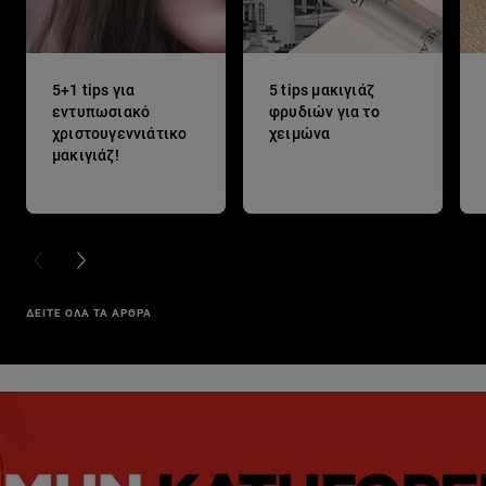
5+1 tips για
5 tips μακιγιάζ
εντυπωσιακό
φρυδιών για το
χριστουγεννιάτικο
χειμώνα
μακιγιάζ!
PREVIOUS CARD
NEXT CARD
ΔΕΙΤΕ ΟΛΑ ΤΑ ΑΡΘΡΑ