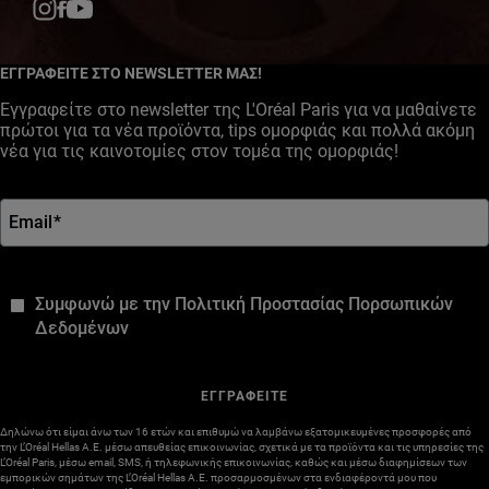
Facebook
YouTube
Instagram
ΕΓΓΡΑΦΕΙΤΕ ΣΤΟ NEWSLETTER ΜΑΣ!
Εγγραφείτε στο newsletter της L'Oréal Paris για να μαθαίνετε
πρώτοι για τα νέα προϊόντα, tips ομορφιάς και πολλά ακόμη
νέα για τις καινοτομίες στον τομέα της ομορφιάς!
Email
*
*
Συμφωνώ με την Πολιτική Προστασίας Πορσωπικών
Δεδομένων
ΕΓΓΡΑΦΕΙΤΕ
Δηλώνω ότι είμαι άνω των 16 ετών και επιθυμώ να λαμβάνω εξατομικευμένες προσφορές από
την L’Oréal Hellas A.E. μέσω απευθείας επικοινωνίας, σχετικά με τα προϊόντα και τις υπηρεσίες της
L’Oréal Paris, μέσω email, SMS, ή τηλεφωνικής επικοινωνίας, καθώς και μέσω διαφημίσεων των
εμπορικών σημάτων της L’Oréal Hellas A.E. προσαρμοσμένων στα ενδιαφέροντά μου που