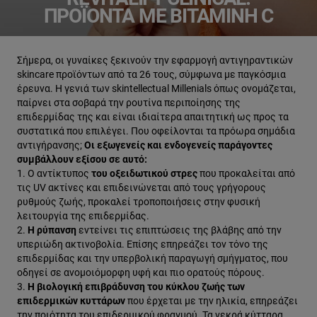
ΠΡΟΪΌΝΤΑ ΜΕ ΒΙΤΑΜΊΝΗ C
Σήμερα, οι γυναίκες ξεκινούν την εφαρμογή αντιγηραντικών
skincare προϊόντων από τα 26 τους, σύμφωνα με παγκόσμια
έρευνα. Η γενιά των skintellectual Millenials όπως ονομάζεται,
παίρνει στα σοβαρά την ρουτίνα περιποίησης της
επιδερμίδας της και είναι ιδιαίτερα απαιτητική ως προς τα
συστατικά που επιλέγει. Που οφείλονται τα πρόωρα σημάδια
αντιγήρανσης;
Οι εξωγενείς και ενδογενείς παράγοντες
συμβάλλουν εξίσου σε αυτό:
1. Ο αντίκτυπος
του οξειδωτικού στρες
που προκαλείται από
τις UV ακτίνες και επιδεινώνεται από τους γρήγορους
ρυθμούς ζωής, προκαλεί τροποποιήσεις στην φυσική
λειτουργία της επιδερμίδας.
2.
Η ρύπανση
εντείνει τις επιπτώσεις της βλάβης από την
υπεριώδη ακτινοβολία. Επίσης επηρεάζει τον τόνο της
επιδερμίδας και την υπερβολική παραγωγή σμήγματος, που
οδηγεί σε ανομοιόμορφη υφή και πιο ορατούς πόρους.
3.
Η βιολογική επιβράδυνση του κύκλου ζωής των
επιδερμικών κυττάρων
που έρχεται με την ηλικία, επηρεάζει
την ποιότητα του επιδερμικού φραγμού. Τα νεκρά κύτταρα