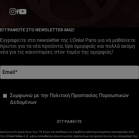
Facebook
YouTube
Instagram
ΕΓΓΡΑΦΕΙΤΕ ΣΤΟ NEWSLETTER ΜΑΣ!
Εγγραφείτε στο newsletter της L'Oréal Paris για να μαθαίνετε
πρώτοι για τα νέα προϊόντα, tips ομορφιάς και πολλά ακόμη
νέα για τις καινοτομίες στον τομέα της ομορφιάς!
Email
*
*
Συμφωνώ με την Πολιτική Προστασίας Πορσωπικών
Δεδομένων
ΕΓΓΡΑΦΕΙΤΕ
Δηλώνω ότι είμαι άνω των 16 ετών και επιθυμώ να λαμβάνω εξατομικευμένες προσφορές από
την L’Oréal Hellas A.E. μέσω απευθείας επικοινωνίας, σχετικά με τα προϊόντα και τις υπηρεσίες της