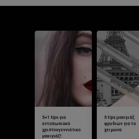
5+1 tips για
5 tips μακιγιάζ
εντυπωσιακό
φρυδιών για το
χριστουγεννιάτικο
χειμώνα
μακιγιάζ!