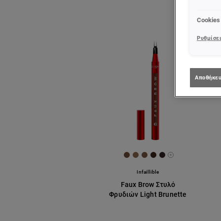
Cookies
Ρυθμίσει
Αποθήκευ
[Color]: #6f4c38
[Color]: #8e6b4f
[Color]: #7b5845
[Color]: #3c251b
[Color]: #312625
More shades a
Infaillible
Faux Brow Στυλό
Φρυδιών Light Brunette