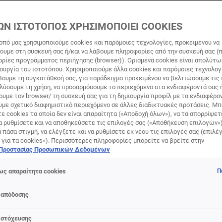
ΜΟΛΎΒΙ ΦΡΥΔΙΏΝ
ΩΝ ΙΣΤΟΤΟΠΟΣ ΧΡΗΣΙΜΟΠΟΙΕΙ COOKIES
οπό μας χρησιμοποιούμε cookies και παρόμοιες τεχνολογίες, προκειμένου να
υμε στη συσκευή σας ή/και να λάβουμε πληροφορίες από την συσκευή σας (π
τα φρύδια είναι ένα πολύ σημαντικό σημείο που ξεχωρίζει ιδι
ορίες προγράμματος περιήγησης (browser)). Ορισμένα cookies είναι απολύτ
 φαίνεται σαν να αδειάζουν λίγο το βλέμμα. Οπότε, αν αυτό 
τουργία του ιστοτόπου. Χρησιμοποιούμε άλλα cookies και παρόμοιες τεχνολογ
τόσο στο πρόσωπό σου όσο και στο βλέμμα σου, το προϊόν πο
ουμε τη συγκατάθεσή σας, για παράδειγμα προκειμένου να βελτιώσουμε τις
αλύσουμε τη χρήση, να προσαρμόσουμε το περιεχόμενο στα ενδιαφέροντά σας 
υδιών από την L’Oreal Paris. Μπορείς τώρα να δημιουργήσεις 
υμε τον browser/ τη συσκευή σας για τη δημιουργία προφίλ με τα ενδιαφέρον
 αλλά και πιο έντονα και επιβλητικά. Είτε θες gel για να φτιά
υμε σχετικό διαφημιστικό περιεχόμενο σε άλλες διαδικτυακές προτάσεις. Μπ
 και θα έχει ένα αδιάβροχο αποτέλεσμα που θα διαρκέσει, εί
ε cookies τα οποία δεν είναι απαραίτητα («Αποδοχή όλων»), να τα απορρίψε
ργήσεις μια πιο ελαφριά αίσθηση σχεδιάζοντας τριχίδια, μπορε
α ρυθμίσετε και να αποθηκεύσετε τις επιλογές σας («Αποθήκευση επιλογών»
ά πάσα στιγμή, να ελέγξετε και να ρυθμίσετε εκ νέου τις επιλογές σας (επιλέγ
 για εσένα στα μολύβια και gel φρυδιών της L’Oreal Paris. Σ
 για τα cookies»). Περισσότερες πληροφορίες μπορείτε να βρείτε στην
 μακιγιάζ ματιών ώστε να δημιουργήσεις το ιδανικό για σένα
 Προστασίας Προσωπικών Δεδομένων
κάνει ακαταμάχητη σε κάθε σου έξοδο.
ς απαραίτητα cookies
Π
 απόδοσης
 στόχευσης