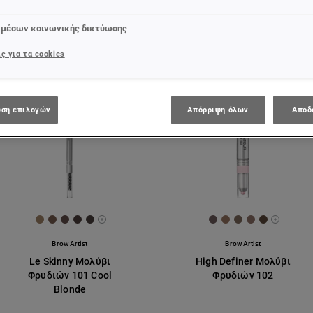
 μέσων κοινωνικής δικτύωσης
ς για τα cookies
ση επιλογών
Απόρριψη όλων
Αποδ
[Color]: #9d8065
[Color]: #745a4c
[Color]: #614c49
[Color]: #4a3c3a
[Color]: #493f3d
[Color]: #6D5B5B
[Color]: #96735F
[Color]: #7C69
[Color]: #8D
[Color]: 
re available
More shades are available
More sh
Brow Artist
Brow Artist
Le Skinny Μολύβι
High Definer Μολύβι
Φρυδιών 101 Cool
Φρυδιών 102
Blonde