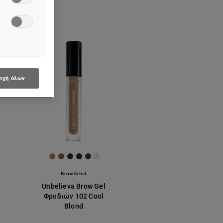
οχή όλων
5B
7166
#5A4738
[Color]: #A68066
[Color]: #786356
[Color]: #363035
[Color]: #3C2317
[Color]: #43382A
ades are available
More shades are available
Brow Artist
Unbelieva Βrow Gel
Φρυδιών 102 Cool
Blond