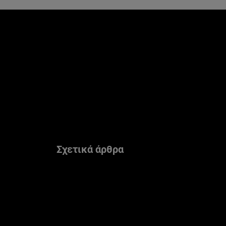
Παράλειψη ο/η/το slider: Make Up Related Articles
Σχετικά άρθρα