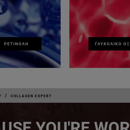
ΡΕΤΙΝΌΛΗ
ΓΛΥΚΟΛΙΚΌ ΟΞ
/
Υ
COLLAGEN EXPERT
USE YOU'RE WOR