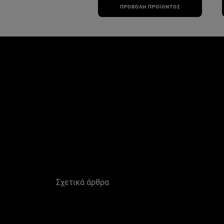
ΠΡΟΒΟΛΉ ΠΡΟΪΌΝΤΟΣ
Παράλειψη ο/η/το slider: Skin Care Related Articles
Σχετικά άρθρα