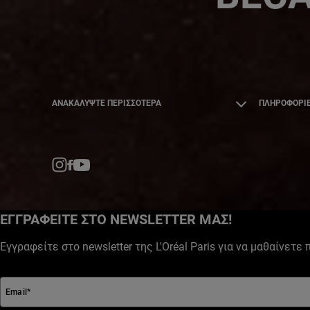
ΑΝΑΚΑΛΎΨΤΕ ΠΕΡΙΣΣΌΤΕΡΑ
ΠΛΗΡΟΦΟΡΙΕ
Facebook
YouTube
Instagram
ΕΓΓΡΑΦΕΙΤΕ ΣΤΟ NEWSLETTER ΜΑΣ!
Εγγραφείτε στο newsletter της L'Oréal Paris για να μαθαίνετε
Email
*