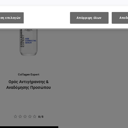
ση επιλογών
Απόρριψη όλων
Αποδ
Collagen Expert
Ορός Αντιγήρανσης &
Αναδόμησης Προσώπου
0/5