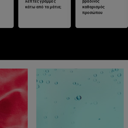
λεπτές γραμμές
βραδινός
κάτω από τα μάτια;
καθαρισμός
προσώπου