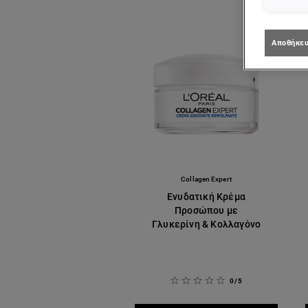
Αποθήκευ
Collagen Expert
Ενυδατική Κρέμα
Προσώπου με
Γλυκερίνη & Κολλαγόνο
0/5