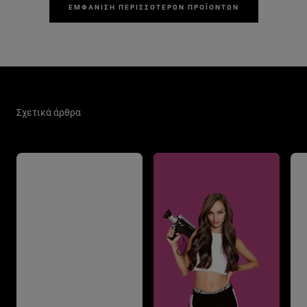
ΕΜΦΆΝΙΣΗ ΠΕΡΙΣΣΌΤΕΡΩΝ ΠΡΟΪΌΝΤΩΝ
Παράλειψη ο/η/το slider: Hair Care Related Articles
Σχετικά άρθρα