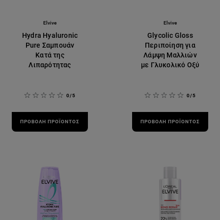
Elvive
Elvive
Hydra Hyaluronic
Glycolic Gloss
Pure Σαμπουάν
Περιποίηση για
Κατά της
Λάμψη Μαλλιών
Λιπαρότητας
με Γλυκολικό Οξύ
0/5
0/5
ΠΡΟΒΟΛΉ ΠΡΟΪΌΝΤΟΣ
ΠΡΟΒΟΛΉ ΠΡΟΪΌΝΤΟΣ