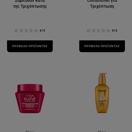
Σαμπουάν Κατά
Conditioner για
της Τριχόπτωσης
Τριχόπτωση
0/5
0/5
ΠΡΟΒΟΛΉ ΠΡΟΪΌΝΤΟΣ
ΠΡΟΒΟΛΉ ΠΡΟΪΌΝΤΟΣ