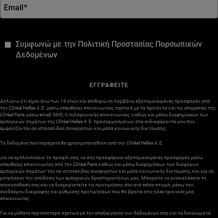
Email
*
*
Συμφωνώ με την Πολιτική Προστασίας Πορσωπικών
Δεδομένων
ΕΓΓΡΑΦΕΙΤΕ
Δηλώνω ότι είμαι άνω των 16 ετών και επιθυμώ να λαμβάνω εξατομικευμένες προσφορές από
την L’Oréal Hellas A.E. μέσω απευθείας επικοινωνίας, σχετικά με τα προϊόντα και τις υπηρεσίες της
L’Oréal Paris, μέσω email, SMS, ή τηλεφωνικής επικοινωνίας, καθώς και μέσω διαφημίσεων των
εμπορικών σημάτων της L’Oréal Hellas A.E. προσαρμοσμένων στα ενδιαφέροντά μου που
εμφανίζονται σε ιστοσελίδες συνεργατών και μέσα κοινωνικής δικτύωσης.
Τα δεδομένα που παρέχετε θα χρησιμοποιηθούν από την L’Oréal Hellas A.E.
για να εμπλουτίσουν το προφίλ σας, να σας προσφέρουν εξατομικευμένες προσφορές μέσω
απευθείας επικοινωνίας από την L’Oréal Paris καθώς και μέσω διαφημίσεων των διαφόρων
εμπορικών σημάτων της σε ιστοσελίδες συνεργατών και μέσα κοινωνικής δικτύωσης, και για να
μετρήσουν την απόδοση των εμπορικών δραστηριοτήτων μας. Μπορείτε να ανακαλέσετε τη
συγκατάθεσή σας και να διαχειριστείτε τις προτιμήσεις σας ανά πάσα στιγμή, μέσω του
συνδέσμου διαγραφής και ρύθμισης προτιμήσεων που θα βρείτε στις ηλεκτρονικές μας
επικοινωνίες.
Για να μάθετε περισσότερα σχετικά με την επεξεργασία των δεδομένων σας και τα δικαιώματά