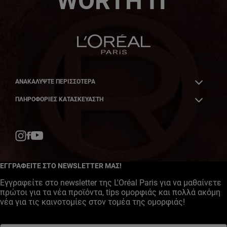
WORTH IT
ΑΝΑΚΑΛΎΨΤΕ ΠΕΡΙΣΣΌΤΕΡΑ
ΠΛΗΡΟΦΟΡΙΕΣ ΚΑΤΑΣΚΕΥΑΣΤΗ
Facebook
YouTube
Instagram
ΕΓΓΡΑΦΕΙΤΕ ΣΤΟ NEWSLETTER ΜΑΣ!
Εγγραφείτε στο newsletter της L'Oréal Paris για να μαθαίνετε
πρώτοι για τα νέα προϊόντα, tips ομορφιάς και πολλά ακόμη
νέα για τις καινοτομίες στον τομέα της ομορφιάς!