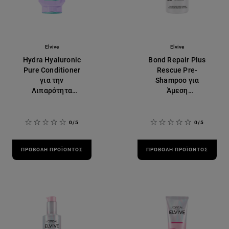
Elvive
Elvive
Hydra Hyaluronic
Bond Repair Plus
Pure Conditioner
Rescue Pre-
για την
Shampoo για
Λιπαρότητα
Άμεση
Μαλλιών
Επανόρθωση
Μαλλιών
0/5
0/5
ΠΡΟΒΟΛΉ ΠΡΟΪΌΝΤΟΣ
ΠΡΟΒΟΛΉ ΠΡΟΪΌΝΤΟΣ