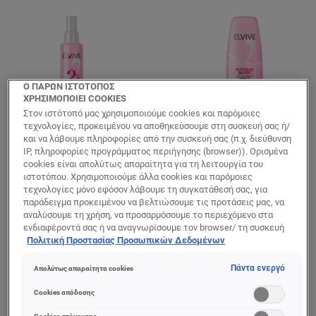
Ο ΠΑΡΩΝ ΙΣΤΟΤΟΠΟΣ
ΧΡΗΣΙΜΟΠΟΙΕΙ COOKIES
Στον ιστότοπό μας χρησιμοποιούμε cookies και παρόμοιες
τεχνολογίες, προκειμένου να αποθηκεύσουμε στη συσκευή σας ή/
και να λάβουμε πληροφορίες από την συσκευή σας (π.χ. διεύθυνση
IP, πληροφορίες προγράμματος περιήγησης (browser)). Ορισμένα
Elvive
Elvive
cookies είναι απολύτως απαραίτητα για τη λειτουργία του
Glycolic Gloss
Glycolic Gloss
ιστοτόπου. Χρησιμοποιούμε άλλα cookies και παρόμοιες
τεχνολογίες μόνο εφόσον λάβουμε τη συγκατάθεσή σας, για
Serum Λάμψης
Conditioner για
παράδειγμα προκειμένου να βελτιώσουμε τις προτάσεις μας, να
Μαλλιών
Λάμψη Μαλλιών
αναλύσουμε τη χρήση, να προσαρμόσουμε το περιεχόμενο στα
ενδιαφέροντά σας ή να αναγνωρίσουμε τον browser/ τη συσκευή
σας για τη δημιουργία προφίλ με τα ενδιαφέροντά σας και να σας
Πολιτική Προστασίας Προσωπικών Δεδομένων
δείχνουμε σχετικό διαφημιστικό περιεχόμενο σε άλλες
0/5
0/5
διαδικτυακές προτάσεις. Μπορείτε να αποδεχθείτε cookies τα
Πάντα ενεργό
Απολύτως απαραίτητα cookies
οποία δεν είναι απαραίτητα («Αποδοχή όλων»), να τα απορρίψετε
(«Απόρριψη όλων») ή να ρυθμίσετε και να αποθηκεύσετε τις
Cookies απόδοσης
ΠΡΟΒΟΛΉ ΠΡΟΪΌΝΤΟΣ
ΠΡΟΒΟΛΉ ΠΡΟΪΌΝΤΟΣ
επιλογές σας («Αποθήκευση επιλογών»). Μπορείτε επίσης, ανά