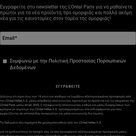
Εγγραφείτε στο newsletter της L'Oréal Paris για να μαθαίνετε
πρώτοι για τα νέα προϊόντα, tips ομορφιάς και πολλά ακόμη
νέα για τις καινοτομίες στον τομέα της ομορφιάς!
Email
*
*
Συμφωνώ με την Πολιτική Προστασίας Πορσωπικών
Δεδομένων
ΕΓΓΡΑΦΕΙΤΕ
Δηλώνω ότι είμαι άνω των 16 ετών και επιθυμώ να λαμβάνω εξατομικευμένες προσφορές από
την L’Oréal Hellas A.E. μέσω απευθείας επικοινωνίας, σχετικά με τα προϊόντα και τις υπηρεσίες της
L’Oréal Paris, μέσω email, SMS, ή τηλεφωνικής επικοινωνίας, καθώς και μέσω διαφημίσεων των
εμπορικών σημάτων της L’Oréal Hellas A.E. προσαρμοσμένων στα ενδιαφέροντά μου που
εμφανίζονται σε ιστοσελίδες συνεργατών και μέσα κοινωνικής δικτύωσης.
Τα δεδομένα που παρέχετε θα χρησιμοποιηθούν από την L’Oréal Hellas A.E.
για να εμπλουτίσουν το προφίλ σας, να σας προσφέρουν εξατομικευμένες προσφορές μέσω
απευθείας επικοινωνίας από την L’Oréal Paris καθώς και μέσω διαφημίσεων των διαφόρων