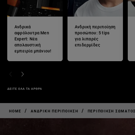
Ανδρικά
Ανδρική περιποίηση
αφρόλουτρα Men
προσώπου: 5 tips
Expert: Νέα
για λιπαρές
απολαυστική
επιδερμίδες
εμπειρία μπάνιου!
PREVIOUS CARD
NEXT CARD
ΔΕΙΤΕ ΟΛΑ ΤΑ ΑΡΘΡΑ
/
/
HOME
ΑΝΔΡΙΚΉ ΠΕΡΙΠΟΊΗΣΗ
ΠΕΡΙΠΟΊΗΣΗ ΣΏΜΑΤΟΣ