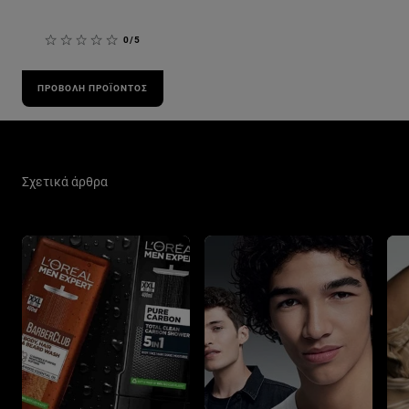
0/5
ΠΡΟΒΟΛΉ ΠΡΟΪΌΝΤΟΣ
Παράλειψη ο/η/το slider: Men Care Related Articles
Σχετικά άρθρα