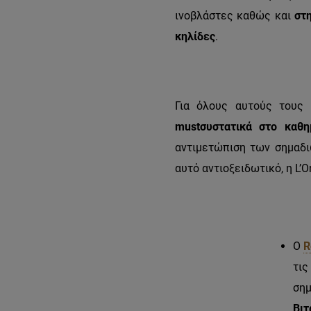
ινοβλάστες καθώς και
στ
κηλίδες
.
Για όλους αυτούς τους
must
συστατικά στο καθ
αντιμετώπιση των σημαδι
αυτό αντιοξειδωτικό, η
L
’
O
Ο
R
τις
σημ
Βιτ