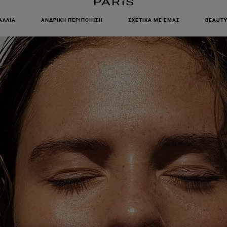
ΕΓΓΡΑΦΕΙΤΕ ΣΤΟ NEWSLETTER!
ΑΛΛΙΆ
ΑΝΔΡΙΚΉ ΠΕΡΙΠΟΊΗΣΗ
ΣΧΕΤΙΚΆ ΜΕ ΕΜΆΣ
BEAUTY