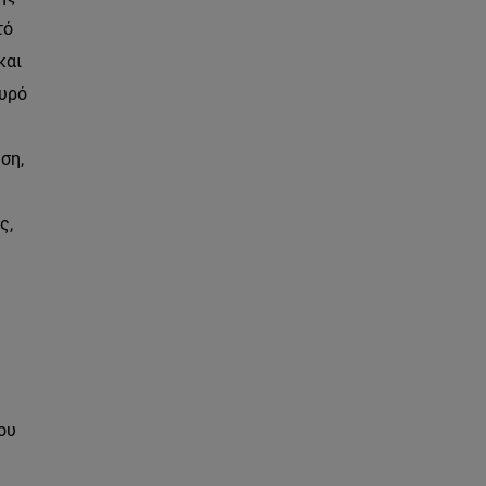
τό
και
χυρό
ση,
ς,
ου