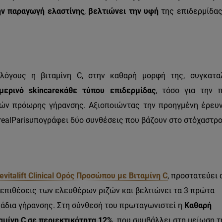
ην παραγωγή ελαστίνης
,
βελτιώνει την υφή
της επιδερμίδα
 λόγους η βιταμίνη
C
, στην καθαρή μορφή της, συγκατ
ημερινό
skincare
κάθε τύπου επιδερμίδας
, τόσο για την 
ών πρόωρης γήρανσης. Αξιοποιώντας την προηγμένη έρευ
real
Paris
υπογράφει δύο συνθέσεις που βάζουν στο στόχαστρο
evitalift
Clinical
Ορός Προσώπου με Βιταμίνη
C
, προστατεύει 
 επιθέσεις των ελευθέρων ριζών και βελτιώνει τα 3 πρώτα
άδια γήρανσης. Στη σύνθεσή του πρωταγωνιστεί η
Καθαρή
αμίνη
C
σε περιεκτικότητα 12%,
που συμβάλλει στη μείωση τ