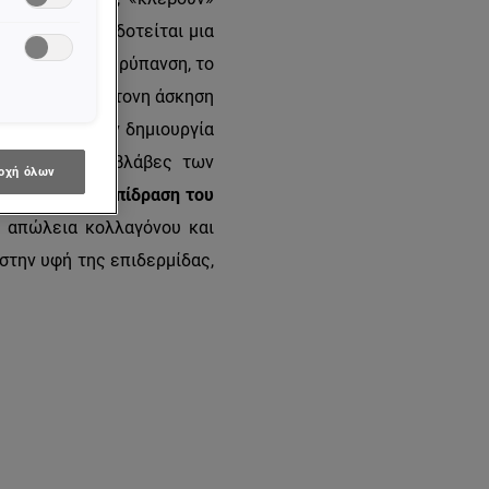
ν τρόπο τροφοδοτείται μια
ακτινοβολία, η ρύπανση, το
 εξαιρετικά έντονη άσκηση
ιούνται για την δημιουργία
, φλεγμονές, βλάβες των
οχή όλων
αταστροφική επίδραση του
: απώλεια κολλαγόνου και
 στην υφή της επιδερμίδας,