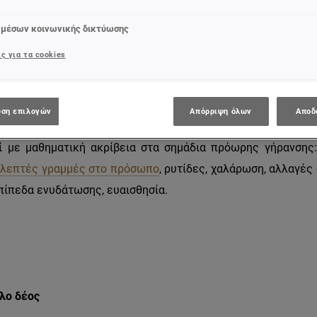
ά τους υγιή μόρια, μετατρέποντάς τα σε ασταθή - με αυτό το
 μέσων κοινωνικής δικτύωσης
οία ονομάζεται «οξείδωση» ή
«οξειδωτικό στρες».
Η ηλιακή 
ς για τα cookies
 ο καπνός του τσιγάρου, το μπλε φως από τις
digital
οθόνες, η
ανάλωση αλκό
o
λ, αλλά και κάποιες χρόνιες παθήσεις, ενοχοπο
 επιθέσεις των οποίων προκαλούν βλάβες στα κύτταρα
ση επιλογών
Απόρριψη όλων
Αποδ
του
DNA
, αποδυναμωμένο επιδερμιδικό φραγμό κ.α. Αυτή
η κ
 με μαθηματική ακρίβεια στα σημάδια πρόωρης γήρανσης
α
λεπτές γραμμές στο πρόσωπο
, ρυτίδες, χαλάρωση, αλλαγές
πίπεδα ενυδάτωσης, ευαισθησία.
αλο δέος