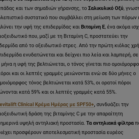
πάδας και των σημαδιών γήρανσης, το
Σαλικυλικό Οξύ
, γνωσ
λεπιστικό συστατικό που συμβάλλει στη μείωση των πόρων 
λύνει την υφή της επιδερμίδας και
Βιταμίνη Ε
, ένα ακόμα ισ
ιοξειδωτικό που, μαζί με τη Βιταμίνη
C
, προστατεύει την
δερμίδα από το οξειδωτικό στρες. Από την πρώτη κιόλας χρή
πιδερμίδα ενυδατώνεται και δείχνει πιο λεία και λαμπερή, σε
 μήνα η υφή της βελτιώνεται, ο τόνος γίνεται πιο ομοιόμορφο
πόροι και οι λεπτές γραμμές μειώνονται ενώ σε δύο μήνες ο
μοιόμορφος τόνος βελτιώνεται κατά 53%, οι ορατοί πόροι
ώνονται κατά 59% και οι λεπτές γραμμές κατά 55%.
evitalift
Clinical
Κρέμα Ημέρας με
SPF
50+
,
συνδυάζει την
ιοξειδωτική δράση της βιταμίνης
C
με την απαραίτητη
ημερινά υψηλή αντηλιακή προστασία.
Τα αντηλιακά φίλτρα
π
ιέχει προσφέρουν αποτελεσματική προστασία ευρέος