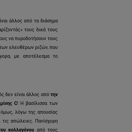
ίναι άλλος από τα διάσημα
αρίζοντάς» τους δικά τους
τους να πυροδοτήσουν τους
 των ελευθέρων ριζών, που
γορα, με αποτέλεσμα το
ός δεν είναι άλλος από
την
αμίνης
C
!
Η βασίλισσα των
 όμως, λόγω της απουσίας
 τις απώλειες. Πανίσχυρη
του κολλαγόνου
από τους