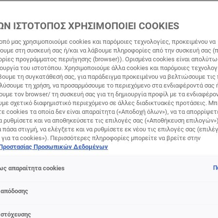
ΩΝ ΙΣΤΟΤΟΠΟΣ ΧΡΗΣΙΜΟΠΟΙΕΙ COOKIES
οπό μας χρησιμοποιούμε cookies και παρόμοιες τεχνολογίες, προκειμένου να
υμε στη συσκευή σας ή/και να λάβουμε πληροφορίες από την συσκευή σας (π
ορίες προγράμματος περιήγησης (browser)). Ορισμένα cookies είναι απολύτ
τουργία του ιστοτόπου. Χρησιμοποιούμε άλλα cookies και παρόμοιες τεχνολογ
ουμε τη συγκατάθεσή σας, για παράδειγμα προκειμένου να βελτιώσουμε τις
 οξειδωτικό στρες και πώς 
αλύσουμε τη χρήση, να προσαρμόσουμε το περιεχόμενο στα ενδιαφέροντά σας 
υμε τον browser/ τη συσκευή σας για τη δημιουργία προφίλ με τα ενδιαφέρον
ζουμε;
υμε σχετικό διαφημιστικό περιεχόμενο σε άλλες διαδικτυακές προτάσεις. Μπ
ε cookies τα οποία δεν είναι απαραίτητα («Αποδοχή όλων»), να τα απορρίψε
α ρυθμίσετε και να αποθηκεύσετε τις επιλογές σας («Αποθήκευση επιλογών»
ά πάσα στιγμή, να ελέγξετε και να ρυθμίσετε εκ νέου τις επιλογές σας (επιλέγ
 για τα cookies»). Περισσότερες πληροφορίες μπορείτε να βρείτε στην
 Προστασίας Προσωπικών Δεδομένων
ς απαραίτητα cookies
Π
ζοντας ότι το οξειδωτικό στρες δεν έχει καμία σχέση με τ
 απόδοσης
αν από τους
βασικούς υπεύθυνους της πρόωρης γήρανσης
κα
 στόχευσης
ες
. Πρόκειται για ασταθή μόρια τα οποία, προσπαθώντας 