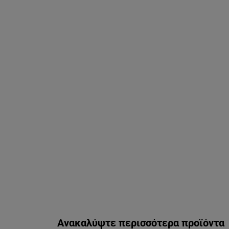
Παράλειψη ο/η/το slider: kremes-me-anthliakh-prostasia-gia
Ανακαλύψτε περισσότερα προϊόντα