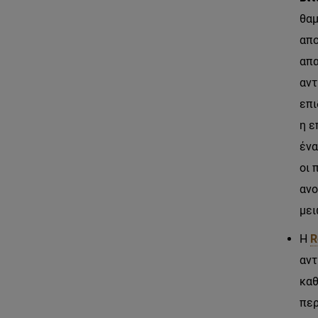
θαμ
απο
απα
αντ
επι
η ε
ένα
οι 
ανο
μει
Η
R
αντ
καθ
περ