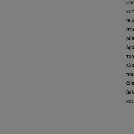
φάσ
κατ
συμ
στρ
ρύπ
δρά
τρο
ελα
που
Clin
βελ
και