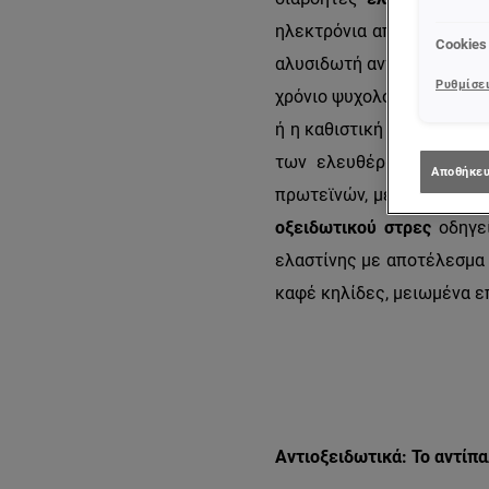
ηλεκτρόνια από τα κοντιν
Cookies
αλυσιδωτή αντίδραση η οπ
Ρυθμίσει
χρόνιο ψυχολογικό στρες,
ή η καθιστική ζωή, η κατ
των ελευθέρων ριζών οι
Αποθήκευ
πρωτεϊνών, μεταλλάξεις 
οξειδωτικού στρες
οδηγεί
ελαστίνης με αποτέλεσμ
καφέ κηλίδες, μειωμένα ε
Αντιοξειδωτικά: Το αντίπ