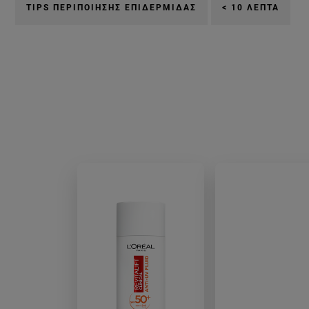
TIPS ΠΕΡΙΠΟΊΗΣΗΣ ΕΠΙΔΕΡΜΊΔΑΣ
< 10 ΛΕΠΤΆ
ti-na-tis-xrhsimopoihseis