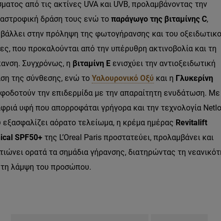
ματος από τις ακτίνες
UVA
και
UVB
, προλαμβάνοντας την
αστροφική δράση τους ενώ το
παράγωγο της βιταμίνης
C
,
βάλλει στην πρόληψη της φωτογήρανσης και του οξειδωτικ
ες, που προκαλούνται από την υπέρυθρη ακτινοβολία και τη
ανση. Συγχρόνως, η
βιταμίνη Ε
ενισχύει την αντιοξειδωτική
ση της σύνθεσης, ενώ το
Υαλουρονικό Οξύ
και η
Γλυκερίνη
φοδοτούν την επιδερμίδα με την απαραίτητη ενυδάτωση. Με
φριά υφή που απορροφάται γρήγορα και την τεχνολογία
Netl
 εξασφαλίζει αόρατο τελείωμα, η κρέμα ημέρας
Revitalift
ical
SPF
50+
της
L
’
Oreal
Paris
προστατεύει, προλαμβάνει και
τιώνει ορατά τα σημάδια γήρανσης, διατηρώντας τη νεανικό
 τη λάμψη του προσώπου.