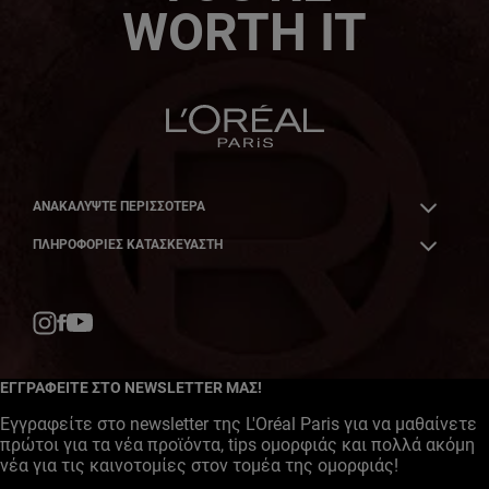
WORTH IT
ΑΝΑΚΑΛΎΨΤΕ ΠΕΡΙΣΣΌΤΕΡΑ
ΠΛΗΡΟΦΟΡΙΕΣ ΚΑΤΑΣΚΕΥΑΣΤΗ
Facebook
YouTube
Instagram
ΕΓΓΡΑΦΕΙΤΕ ΣΤΟ NEWSLETTER ΜΑΣ!
Εγγραφείτε στο newsletter της L'Oréal Paris για να μαθαίνετε
πρώτοι για τα νέα προϊόντα, tips ομορφιάς και πολλά ακόμη
νέα για τις καινοτομίες στον τομέα της ομορφιάς!