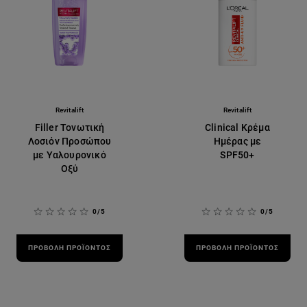
Revitalift
Revitalift
Filler Τονωτική
Clinical Κρέμα
Λοσιόν Προσώπου
Ημέρας με
με Υαλουρονικό
SPF50+
Οξύ
0/5
0/5
ΠΡΟΒΟΛΉ ΠΡΟΪΌΝΤΟΣ
ΠΡΟΒΟΛΉ ΠΡΟΪΌΝΤΟΣ