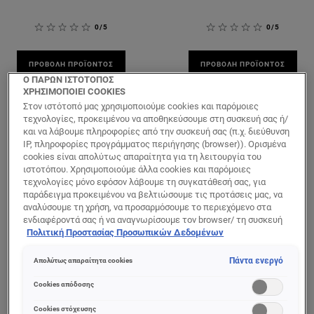
0/5
0/5
ΠΡΟΒΟΛΉ ΠΡΟΪΌΝΤΟΣ
ΠΡΟΒΟΛΉ ΠΡΟΪΌΝΤΟΣ
Ο ΠΑΡΩΝ ΙΣΤΟΤΟΠΟΣ
ΧΡΗΣΙΜΟΠΟΙΕΙ COOKIES
Στον ιστότοπό μας χρησιμοποιούμε cookies και παρόμοιες
τεχνολογίες, προκειμένου να αποθηκεύσουμε στη συσκευή σας ή/
και να λάβουμε πληροφορίες από την συσκευή σας (π.χ. διεύθυνση
IP, πληροφορίες προγράμματος περιήγησης (browser)). Ορισμένα
cookies είναι απολύτως απαραίτητα για τη λειτουργία του
ιστοτόπου. Χρησιμοποιούμε άλλα cookies και παρόμοιες
τεχνολογίες μόνο εφόσον λάβουμε τη συγκατάθεσή σας, για
παράδειγμα προκειμένου να βελτιώσουμε τις προτάσεις μας, να
αναλύσουμε τη χρήση, να προσαρμόσουμε το περιεχόμενο στα
ενδιαφέροντά σας ή να αναγνωρίσουμε τον browser/ τη συσκευή
σας για τη δημιουργία προφίλ με τα ενδιαφέροντά σας και να σας
Πολιτική Προστασίας Προσωπικών Δεδομένων
δείχνουμε σχετικό διαφημιστικό περιεχόμενο σε άλλες
διαδικτυακές προτάσεις. Μπορείτε να αποδεχθείτε cookies τα
Πάντα ενεργό
Απολύτως απαραίτητα cookies
οποία δεν είναι απαραίτητα («Αποδοχή όλων»), να τα απορρίψετε
Bright Reveal
Bright Reveal
(«Απόρριψη όλων») ή να ρυθμίσετε και να αποθηκεύσετε τις
Cookies απόδοσης
Bright Reveal Gel
Bright Reveal
επιλογές σας («Αποθήκευση επιλογών»). Μπορείτε επίσης, ανά
Καθαρισμού με
Κρέμα Προσώπου
πάσα στιγμή, να ελέγξετε και να ρυθμίσετε εκ νέου τις επιλογές
Cookies στόχευσης