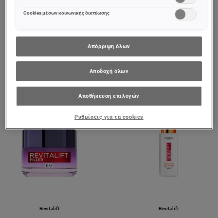
Νιασιναμίδη
με Νιασιναμίδη &
σας (επιλέγοντας το link «Ρυθμίσεις για τα cookies»).
SPF 50+
Περισσότερες πληροφορίες μπορείτε να βρείτε στην
Cookies μέσων κοινωνικής δικτύωσης
0/5
0/5
Απόρριψη όλων
ΠΡΟΒΟΛΉ ΠΡΟΪΌΝΤΟΣ
ΠΡΟΒΟΛΉ ΠΡΟΪΌΝΤΟΣ
Αποδοχή όλων
Αποθήκευση επιλογών
Ρυθμίσεις για τα cookies
Revitalift
Revitalift