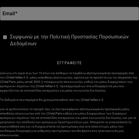
Email
*
*
Συμφωνώ με την Πολιτική Προστασίας Πορσωπικών
Δεδομένων
ΕΓΓΡΑΦΕΙΤΕ
Δηλώνω ότι είμαι άνω των 16 ετών και επιθυμώ να λαμβάνω εξατομικευμένες προσφορές από
την L’Oréal Hellas A.E. μέσω απευθείας επικοινωνίας, σχετικά με τα προϊόντα και τις υπηρεσίες της
L’Oréal Paris, μέσω email, SMS, ή τηλεφωνικής επικοινωνίας, καθώς και μέσω διαφημίσεων των
εμπορικών σημάτων της L’Oréal Hellas A.E. προσαρμοσμένων στα ενδιαφέροντά μου που
εμφανίζονται σε ιστοσελίδες συνεργατών και μέσα κοινωνικής δικτύωσης.
Τα δεδομένα που παρέχετε θα χρησιμοποιηθούν από την L’Oréal Hellas A.E.
για να εμπλουτίσουν το προφίλ σας, να σας προσφέρουν εξατομικευμένες προσφορές μέσω
απευθείας επικοινωνίας από την L’Oréal Paris καθώς και μέσω διαφημίσεων των διαφόρων
εμπορικών σημάτων της σε ιστοσελίδες συνεργατών και μέσα κοινωνικής δικτύωσης, και για να
μετρήσουν την απόδοση των εμπορικών δραστηριοτήτων μας. Μπορείτε να ανακαλέσετε τη
συγκατάθεσή σας και να διαχειριστείτε τις προτιμήσεις σας ανά πάσα στιγμή, μέσω του
συνδέσμου διαγραφής και ρύθμισης προτιμήσεων που θα βρείτε στις ηλεκτρονικές μας
επικοινωνίες.