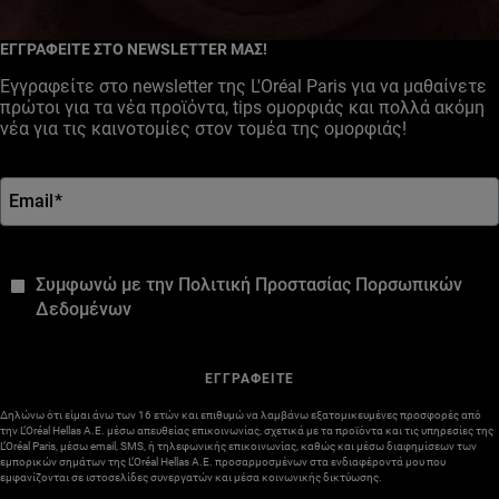
Facebook
YouTube
Instagram
ΕΓΓΡΑΦΕΙΤΕ ΣΤΟ NEWSLETTER ΜΑΣ!
Εγγραφείτε στο newsletter της L'Oréal Paris για να μαθαίνετε
πρώτοι για τα νέα προϊόντα, tips ομορφιάς και πολλά ακόμη
νέα για τις καινοτομίες στον τομέα της ομορφιάς!
Email
*
*
Συμφωνώ με την Πολιτική Προστασίας Πορσωπικών
Δεδομένων
ΕΓΓΡΑΦΕΙΤΕ
Δηλώνω ότι είμαι άνω των 16 ετών και επιθυμώ να λαμβάνω εξατομικευμένες προσφορές από
την L’Oréal Hellas A.E. μέσω απευθείας επικοινωνίας, σχετικά με τα προϊόντα και τις υπηρεσίες της
L’Oréal Paris, μέσω email, SMS, ή τηλεφωνικής επικοινωνίας, καθώς και μέσω διαφημίσεων των
εμπορικών σημάτων της L’Oréal Hellas A.E. προσαρμοσμένων στα ενδιαφέροντά μου που
εμφανίζονται σε ιστοσελίδες συνεργατών και μέσα κοινωνικής δικτύωσης.