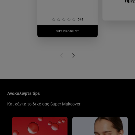
Ημέ
0/5
BUY PRODUCT
BUY PR
PREVIOUS CARD
NEXT CARD
Παράλειψη ο/η/το slider: New Related Articles
Ανακαλύψτε tips
Και κάντε το δικό σας Super Makeover