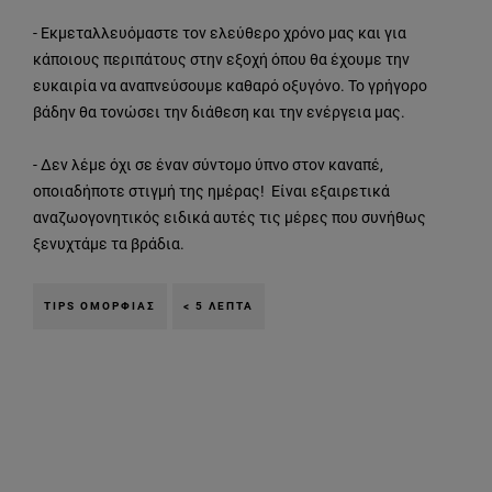
- Εκμεταλλευόμαστε τον ελεύθερο χρόνο μας και για
κάποιους περιπάτους στην εξοχή όπου θα έχουμε την
ευκαιρία να αναπνεύσουμε καθαρό οξυγόνο. Το γρήγορο
βάδην θα τονώσει την διάθεση και την ενέργεια μας.
- Δεν λέμε όχι σε έναν σύντομο ύπνο στον καναπέ,
οποιαδήποτε στιγμή της ημέρας! Είναι εξαιρετικά
αναζωογονητικός ειδικά αυτές τις μέρες που συνήθως
ξενυχτάμε τα βράδια.
TIPS ΟΜΟΡΦΙΆΣ
< 5 ΛΕΠΤΆ
Παράλειψη ο/η/το slider: pws-sundeetai-h-emfanish-ths-ep