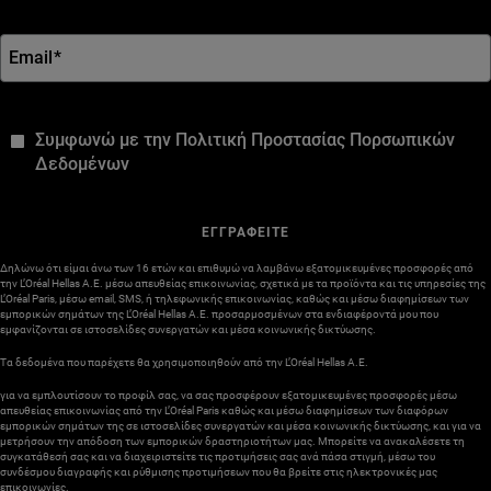
Email
*
*
Συμφωνώ με την Πολιτική Προστασίας Πορσωπικών
Δεδομένων
ΕΓΓΡΑΦΕΙΤΕ
Δηλώνω ότι είμαι άνω των 16 ετών και επιθυμώ να λαμβάνω εξατομικευμένες προσφορές από
την L’Oréal Hellas A.E. μέσω απευθείας επικοινωνίας, σχετικά με τα προϊόντα και τις υπηρεσίες της
L’Oréal Paris, μέσω email, SMS, ή τηλεφωνικής επικοινωνίας, καθώς και μέσω διαφημίσεων των
εμπορικών σημάτων της L’Oréal Hellas A.E. προσαρμοσμένων στα ενδιαφέροντά μου που
εμφανίζονται σε ιστοσελίδες συνεργατών και μέσα κοινωνικής δικτύωσης.
Τα δεδομένα που παρέχετε θα χρησιμοποιηθούν από την L’Oréal Hellas A.E.
για να εμπλουτίσουν το προφίλ σας, να σας προσφέρουν εξατομικευμένες προσφορές μέσω
απευθείας επικοινωνίας από την L’Oréal Paris καθώς και μέσω διαφημίσεων των διαφόρων
εμπορικών σημάτων της σε ιστοσελίδες συνεργατών και μέσα κοινωνικής δικτύωσης, και για να
μετρήσουν την απόδοση των εμπορικών δραστηριοτήτων μας. Μπορείτε να ανακαλέσετε τη
συγκατάθεσή σας και να διαχειριστείτε τις προτιμήσεις σας ανά πάσα στιγμή, μέσω του
συνδέσμου διαγραφής και ρύθμισης προτιμήσεων που θα βρείτε στις ηλεκτρονικές μας
επικοινωνίες.