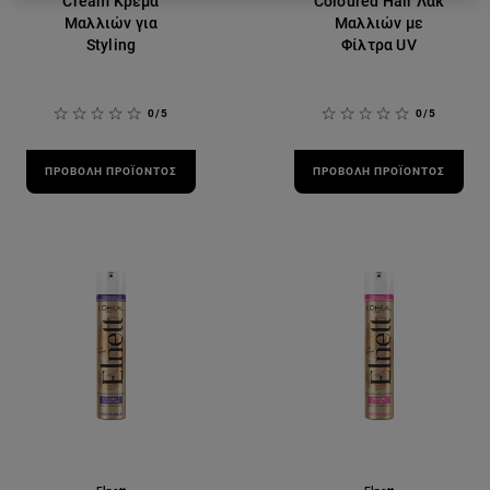
Cream Κρέμα
Coloured Hair Λακ
Μαλλιών για
Μαλλιών με
Styling
Φίλτρα UV
0/5
0/5
ΠΡΟΒΟΛΉ ΠΡΟΪΌΝΤΟΣ
ΠΡΟΒΟΛΉ ΠΡΟΪΌΝΤΟΣ