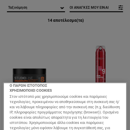
ΟΙ ΑΝΑΓΚΕΣ ΜΟΥ ΕΙΝΑΙ
14 αποτέλεσμα(τα)
Ο ΠΑΡΩΝ ΙΣΤΟΤΟΠΟΣ
ΧΡΗΣΙΜΟΠΟΙΕΙ COOKIES
Στον ιστότοπό μας χρησιμοποιούμε cookies και παρόμοιες
τεχνολογίες, προκειμένου να αποθηκεύσουμε στη συσκευή σας ή/
Studio Line
Studio Line
και να λάβουμε πληροφορίες από την συσκευή σας (π.χ. διεύθυνση
Mad Matte
Glue-in-Spray για
IP, πληροφορίες προγράμματος περιήγησης (browser)). Ορισμένα
Modeling Paste
Κράτημα Μαλλιών
cookies είναι απολύτως απαραίτητα για τη λειτουργία του
ιστοτόπου. Χρησιμοποιούμε άλλα cookies και παρόμοιες
Πηλός Μαλλιών
τεχνολογίες μόνο εφόσον λάβουμε τη συγκατάθεσή σας, για
Ματ