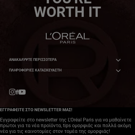
WORTH IT
ΑΝΑΚΑΛΎΨΤΕ ΠΕΡΙΣΣΌΤΕΡΑ
ΠΛΗΡΟΦΟΡΙΕΣ ΚΑΤΑΣΚΕΥΑΣΤΗ
Facebook
YouTube
Instagram
ΕΓΓΡΑΦΕΙΤΕ ΣΤΟ NEWSLETTER ΜΑΣ!
Εγγραφείτε στο newsletter της L'Oréal Paris για να μαθαίνετε
πρώτοι για τα νέα προϊόντα, tips ομορφιάς και πολλά ακόμη
νέα για τις καινοτομίες στον τομέα της ομορφιάς!