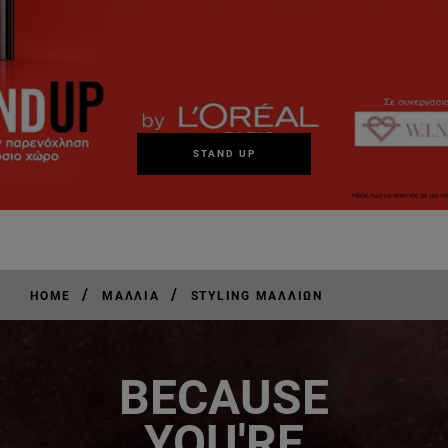
STAND UP
/
/
HOME
ΜΑΛΛΙΆ
STYLING ΜΑΛΛΙΏΝ
BECAUSE
YOU'RE