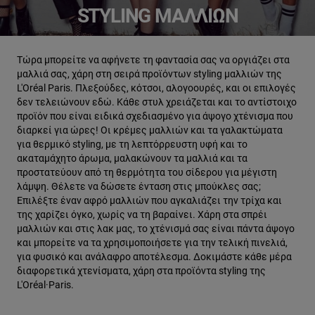
STYLING ΜΑΛΛΙΏΝ
Τώρα μπορείτε να αφήνετε τη φαντασία σας να οργιάζει στα
μαλλιά σας, χάρη στη σειρά προϊόντων styling μαλλιών της
L'Oréal Paris. Πλεξούδες, κότσοι, αλογοουρές, και οι επιλογές
δεν τελειώνουν εδώ. Κάθε στυλ χρειάζεται και το αντίστοιχο
προϊόν που είναι ειδικά σχεδιασμένο για άψογο χτένισμα που
διαρκεί για ώρες! Οι κρέμες μαλλιών και τα γαλακτώματα
για θερμικό styling, με τη λεπτόρρευστη υφή και το
ακαταμάχητο άρωμα, μαλακώνουν τα μαλλιά και τα
προστατεύουν από τη θερμότητα του σίδερου για μέγιστη
λάμψη. Θέλετε να δώσετε ένταση στις μπούκλες σας;
Επιλέξτε έναν αφρό μαλλιών που αγκαλιάζει την τρίχα και
της χαρίζει όγκο, χωρίς να τη βαραίνει. Χάρη στα σπρέι
μαλλιών και στις λακ μας, το χτένισμά σας είναι πάντα άψογο
και μπορείτε να τα χρησιμοποιήσετε για την τελική πινελιά,
για φυσικό και ανάλαφρο αποτέλεσμα. Δοκιμάστε κάθε μέρα
διαφορετικά χτενίσματα, χάρη στα προϊόντα styling της
L'Oréal·Paris.