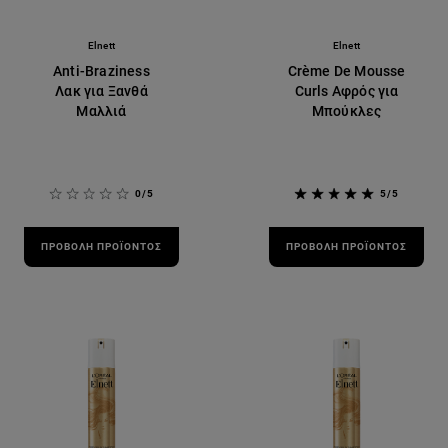
Elnett
Elnett
Anti-Braziness
Crème De Mousse
Λακ για Ξανθά
Curls Αφρός για
Μαλλιά
Μπούκλες
0/5
5/5
ΠΡΟΒΟΛΉ ΠΡΟΪΌΝΤΟΣ
ΠΡΟΒΟΛΉ ΠΡΟΪΌΝΤΟΣ