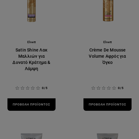
Elnett
Elnett
Satin Shine Λακ
Crème De Mousse
Μαλλιών για
Volume Αφρός για
Δυνατό Κράτημα &
Όγκο
Λάμψη
0/5
0/5
ΠΡΟΒΟΛΉ ΠΡΟΪΌΝΤΟΣ
ΠΡΟΒΟΛΉ ΠΡΟΪΌΝΤΟΣ