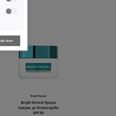
οχή όλων
f
Bright Reveal
Bright Reveal Κρέμα
Ημέρας με Νιασιναμίδη
SPF50