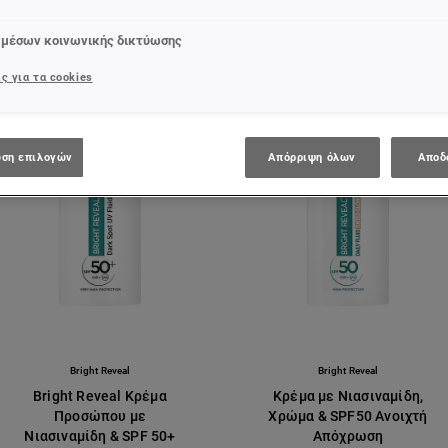
 μέσων κοινωνικής δικτύωσης
ς για τα cookies
ση επιλογών
Απόρριψη όλων
Αποδ
[Color]: #fffff
[Color]: #ffff
Bright Reveal
Bright Reveal
Bright Reveal Κρέμα
Κρέμα με Νιασιναμίδη,
Προσώπου με
Χρώμα & SPF50 Ανοιχτή
Νιασιναμίδη & SPF 50+
Απόχρωση