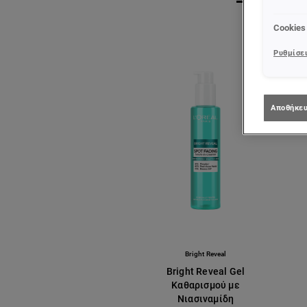
Cookies
Ρυθμίσει
Αποθήκευ
Bright Reveal
Bright Reveal Gel
Καθαρισμού με
Νιασιναμίδη