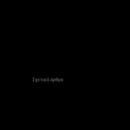
Παράλειψη ο/η/το slider: Related Articles
Σχετικά άρθρα