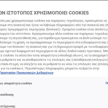
AL ΜΕ ΝΙΑΣΙΝΑΜΊΔΗ ΚΑΤΆ
ΩΝ ΙΣΤΟΤΟΠΟΣ ΧΡΗΣΙΜΟΠΟΙΕΙ COOKIES
οπό μας χρησιμοποιούμε cookies και παρόμοιες τεχνολογίες, προκειμένου να
υμε στη συσκευή σας ή/και να λάβουμε πληροφορίες από την συσκευή σας (π
 χρειάζεται έναν ισχυρό σύμμαχο για την αντιμετώπιση των
ορίες προγράμματος περιήγησης (browser)). Ορισμένα cookies είναι απολύτ
αι να απαντήσει η νέα σειρά περιποίησης από τη L'Oréal Paris, 
τουργία του ιστοτόπου. Χρησιμοποιούμε άλλα cookies και παρόμοιες τεχνολογ
 Νιασιναμίδη! Η νέα σειρά αποτελείται από τον Ορό Προσώπ
ουμε τη συγκατάθεσή σας, για παράδειγμα προκειμένου να βελτιώσουμε τις
αλύσουμε τη χρήση, να προσαρμόσουμε το περιεχόμενο στα ενδιαφέροντά σας 
ν Κηλίδων, που υπόσχεται να απαλύνει όλους τους τύπους 
υμε τον browser/ τη συσκευή σας για τη δημιουργία προφίλ με τα ενδιαφέρον
ένων των πανάδων από τον ήλιο και τη γήρανση, την Κρέμα 
υμε σχετικό διαφημιστικό περιεχόμενο σε άλλες διαδικτυακές προτάσεις. Μπ
ων Σκούρων Kηλίδων, η οποία είναι εμπλουτισμένη με Νιασι
ε cookies τα οποία δεν είναι απαραίτητα («Αποδοχή όλων»), να τα απορρίψε
οστασίας SPF50+ και την Κρέμα Ημέρας Κατά των Σκούρων Κ
α ρυθμίσετε και να αποθηκεύσετε τις επιλογές σας («Αποθήκευση επιλογών»
ά πάσα στιγμή, να ελέγξετε και να ρυθμίσετε εκ νέου τις επιλογές σας (επιλέγ
ουτίνα συμπληρώνουν το Gel Καθαρισμού Προσώπου Κατά των
 για τα cookies»). Περισσότερες πληροφορίες μπορείτε να βρείτε στην
και Σαλικυλικό Οξύ και το Απολεπιστικό Peeling Προσώπου 
 Προστασίας Προσωπικών Δεδομένων
αυτά τα προϊόντα αποτελούν την ιδανική ρουτίνα αντιμετώπ
ίδων για πιο ομοιόμορφη, λαμπερή επιδερμίδα. Ανακαλύψτε 
ς απαραίτητα cookies
Π
 απόδοσης
 στόχευσης