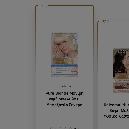
Try It
Try It
Excellence
Pure Blonde Μόνιμη
Βαφή Μαλλιών 03
Υπέρξανθο Σαντρέ
Universal Nu
Βαφή Μαλ
Φυσικό Καστ
0/5