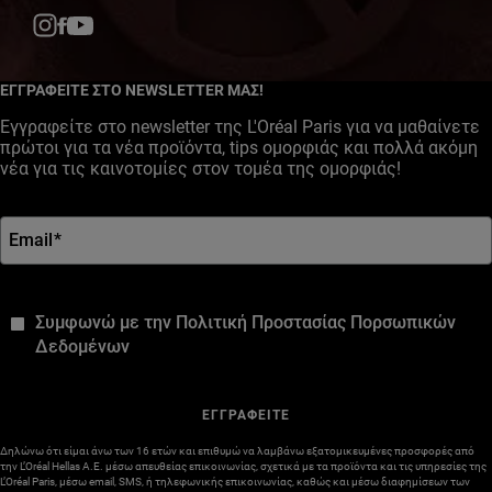
Facebook
YouTube
Instagram
ΕΓΓΡΑΦΕΙΤΕ ΣΤΟ NEWSLETTER ΜΑΣ!
Εγγραφείτε στο newsletter της L'Oréal Paris για να μαθαίνετε
πρώτοι για τα νέα προϊόντα, tips ομορφιάς και πολλά ακόμη
νέα για τις καινοτομίες στον τομέα της ομορφιάς!
Email
*
*
Συμφωνώ με την Πολιτική Προστασίας Πορσωπικών
Δεδομένων
ΕΓΓΡΑΦΕΙΤΕ
Δηλώνω ότι είμαι άνω των 16 ετών και επιθυμώ να λαμβάνω εξατομικευμένες προσφορές από
την L’Oréal Hellas A.E. μέσω απευθείας επικοινωνίας, σχετικά με τα προϊόντα και τις υπηρεσίες της
L’Oréal Paris, μέσω email, SMS, ή τηλεφωνικής επικοινωνίας, καθώς και μέσω διαφημίσεων των