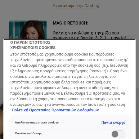
Ανακάλυψε την Casting
MAGIC RETOUCH:
Θέλεις να καλύψεις την ρίζα σου
ανάμεσα στις βαφές; 3, 2, 1... μαγεία!
Ο ΠΑΡΩΝ ΙΣΤΟΤΟΠΟΣ
Τέλος οι ρίζες σε μόλις 3
δευτερόλεπτα με το No. 1 προϊόν
ΧΡΗΣΙΜΟΠΟΙΕΙ COOKIES
κάλυψης ρίζας στον κόσμο.
Στον ιστότοπό μας χρησιμοποιούμε cookies και παρόμοιες
τεχνολογίες, προκειμένου να αποθηκεύσουμε στη συσκευή σας ή/
Ανακάλυψε το Magic Retouch
και να λάβουμε πληροφορίες από την συσκευή σας (π.χ. διεύθυνση
IP, πληροφορίες προγράμματος περιήγησης (browser)). Ορισμένα
Ποιες είναι οι ανάγκες σου;
cookies είναι απολύτως απαραίτητα για τη λειτουργία του
ιστοτόπου. Χρησιμοποιούμε άλλα cookies και παρόμοιες
τεχνολογίες μόνο εφόσον λάβουμε τη συγκατάθεσή σας, για
παράδειγμα προκειμένου να βελτιώσουμε τις προτάσεις μας, να
αναλύσουμε τη χρήση, να προσαρμόσουμε το περιεχόμενο στα
ενδιαφέροντά σας ή να αναγνωρίσουμε τον browser/ τη συσκευή
σας για τη δημιουργία προφίλ με τα ενδιαφέροντά σας και να σας
Πολιτική Προστασίας Προσωπικών Δεδομένων
δείχνουμε σχετικό διαφημιστικό περιεχόμενο σε άλλες
διαδικτυακές προτάσεις. Μπορείτε να αποδεχθείτε cookies τα
Πάντα ενεργό
Απολύτως απαραίτητα cookies
οποία δεν είναι απαραίτητα («Αποδοχή όλων»), να τα απορρίψετε
(«Απόρριψη όλων») ή να ρυθμίσετε και να αποθηκεύσετε τις
Cookies απόδοσης
επιλογές σας («Αποθήκευση επιλογών»). Μπορείτε επίσης, ανά