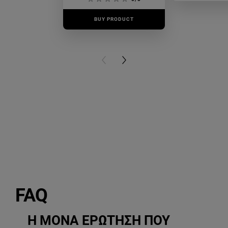
BUY PRODUCT
BUY PR
PREVIOUS CARD
NEXT CARD
FAQ
Η ΜΟΝΑ ΕΡΩΤΗΣΗ ΠΟΥ