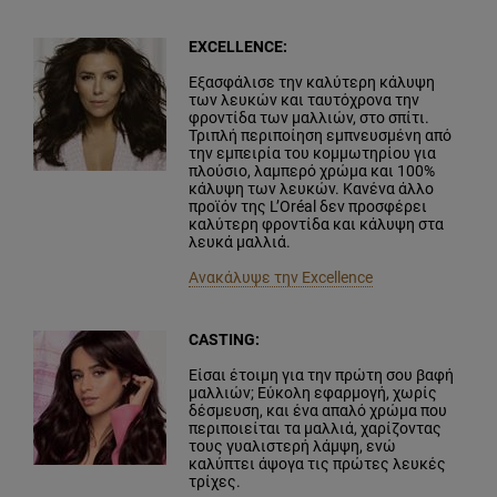
EXCELLENCE:
Εξασφάλισε την καλύτερη κάλυψη
των λευκών και ταυτόχρονα την
φροντίδα των μαλλιών, στο σπίτι.
Τριπλή περιποίηση εμπνευσμένη από
την εμπειρία του κομμωτηρίου για
πλούσιο, λαμπερό χρώμα και 100%
κάλυψη των λευκών. Κανένα άλλο
προϊόν της L’Oréal δεν προσφέρει
καλύτερη φροντίδα και κάλυψη στα
λευκά μαλλιά.
Ανακάλυψε την Excellence
CASTING:
Είσαι έτοιμη για την πρώτη σου βαφή
μαλλιών; Εύκολη εφαρμογή, χωρίς
δέσμευση, και ένα απαλό χρώμα που
περιποιείται τα μαλλιά, χαρίζοντας
τους γυαλιστερή λάμψη, ενώ
καλύπτει άψογα τις πρώτες λευκές
τρίχες.