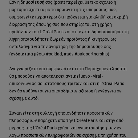
Εάν η δημοσίευσή σας (post) περιέχει θετικό σχόλιο ή
μαρτυρία σχετικά με τα προϊόντα ή τις υπηρεσίες μας,
συμφωνείτε περαιτέρω ότι πρόκειται για αληθή και ακριβή
έκφραση της άποψής σας που στηρίζεται στη χρήση
προϊόντων του L’Oréal Paris και ότι έχετε δημοσιοποιήσει τη
λήψη οποιουδήποτε δωρεάν προϊόντος ή κινήτρου ως
αντάλλαγμα για την ανάρτηση της δημοσίευσής σας
(ενδεικτικά μέσω #paidad, #adv #paidpartnership)
Αναγνωρίζετε και συμφωνείτε ότι το Περιεχόμενο Χρήστη
θα μπορούσε να αποτελέσει αντικείμενο «viral»
επικοινωνίας σε ιστότοπους τρίτων και ότι η L’Oréal Paris
δεν θα ευθύνεται για οποιαδήποτε αξίωση ή ενέργεια σε
σχέση με αυτό.
Συναινείτε στη συλλογή οποιoνδήποτε προσωπικών
πληροφοριών παρέχετε από την L’Oréal Paris και στην από
μέρους της L’Oréal Paris χρήση και γνωστοποίηση των εν
λόγω προσωπικών πληροφοριών σε σχέση με τη χρήση του