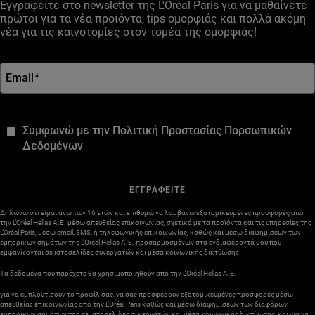
Εγγραφείτε στο newsletter της L'Oréal Paris για να μαθαίνετε
πρώτοι για τα νέα προϊόντα, tips ομορφιάς και πολλά ακόμη
νέα για τις καινοτομίες στον τομέα της ομορφιάς!
Email
*
*
Συμφωνώ με την Πολιτική Προστασίας Πορσωπικών
Δεδομένων
ΕΓΓΡΑΦΕΙΤΕ
Δηλώνω ότι είμαι άνω των 16 ετών και επιθυμώ να λαμβάνω εξατομικευμένες προσφορές από
την L’Oréal Hellas A.E. μέσω απευθείας επικοινωνίας, σχετικά με τα προϊόντα και τις υπηρεσίες της
L’Oréal Paris, μέσω email, SMS, ή τηλεφωνικής επικοινωνίας, καθώς και μέσω διαφημίσεων των
εμπορικών σημάτων της L’Oréal Hellas A.E. προσαρμοσμένων στα ενδιαφέροντά μου που
εμφανίζονται σε ιστοσελίδες συνεργατών και μέσα κοινωνικής δικτύωσης.
Τα δεδομένα που παρέχετε θα χρησιμοποιηθούν από την L’Oréal Hellas A.E.
για να εμπλουτίσουν το προφίλ σας, να σας προσφέρουν εξατομικευμένες προσφορές μέσω
απευθείας επικοινωνίας από την L’Oréal Paris καθώς και μέσω διαφημίσεων των διαφόρων
εμπορικών σημάτων της σε ιστοσελίδες συνεργατών και μέσα κοινωνικής δικτύωσης, και για να