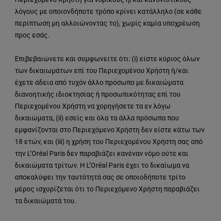
λόγους με οποιονδήποτε τρόπο κρίνει κατάλληλο (σε κάθε
περίπτωση μη αλλοιώνοντας το), χωρίς καμία υποχρέωση
προς εσάς.
Επιβεβαιώνετε και συμφωνείτε ότι: (i) είστε κύριος όλων
των δικαιωμάτων επί του Περιεχομένου Χρήστη ή/και
έχετε άδεια από τυχόν άλλο πρόσωπο με δικαιώματα
διανοητικής ιδιοκτησίας ή προσωπικότητας επί του
Περιεχομένου Χρήστη να χορηγήσετε τα εν λόγω
δικαιώματα, (ii) εσείς και όλα τα άλλα πρόσωπα που
εμφανίζονται στο Περιεχόμενο Χρήστη δεν είστε κάτω των
18 ετών, και (iii) η χρήση του Περιεχομένου Χρήστη σας από
την L’Oréal Paris δεν παραβιάζει κανέναν νόμο ούτε και
δικαιώματα τρίτων. Η L’Oréal Paris έχει το δικαίωμα να
αποκαλύψει την ταυτότητά σας σε οποιοδήποτε τρίτο
μέρος ισχυρίζεται ότι το Περιεχόμενο Χρήστη παραβιάζει
τα δικαιώματά του.