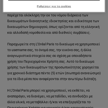
της, για σκοπούς προώθησης ή/και διαφήμισής της. Το εν
Ρυθμίσεις για τα cookies
λόγω δικαίωμα χρήσης του Περιεχομένου Χρήστη
παρέχεται ολόκληρη την εκ του νόμου διάρκεια των
δικαιωμάτων διανοητικής ιδιοκτησίας και ειδικότερα των
δικαιωμάτων δημιουργού, όπως ορίζονται από τη ελληνική
και αλλοδαπή νομοθεσία και από διεθνείς συμβάσεις.
Παραχωρείτε στη L’Oréal Paris το δικαίωμα να χρησιμοποιεί
το username σας, το όνομά σας, την εικόνα σας, ή άλλα
αναγνωριστικά στοιχεία σας σε σχέση με οποιαδήποτε
χρήση του Περιεχομένου Χρήστη σας. Αυτό το δικαίωμα
χρήσης των δικαιωμάτων της προσωπικότητας χορηγείται
για χρονικό διάστημα πέντε (5) ετών (σιωπηρά ανανεώσιμο)
για τα ίδια μέσα που αναφέρονται στην ανωτέρω διάταξη.
Η L’Oréal Paris μπορεί να χρησιμοποιεί, να εκθέτει, να
αναπαράγει, να διανέμει, να μεταδίδει, να συνδυάζει με
άλλα υλικά, να μεταβάλλει ή/και να επεξεργάζεται το
Περιεχόμενο Χρήστη για νομικούς ή/και κανονιστικούς