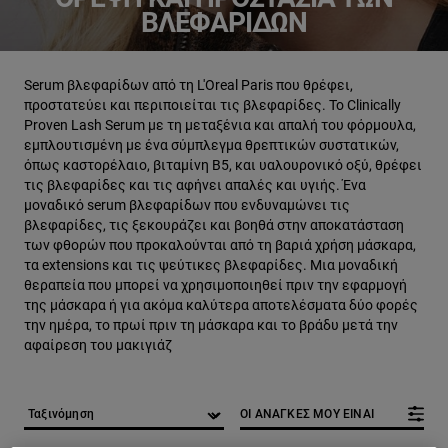
ΒΛΕΦΑΡΊΔΩΝ
Serum βλεφαρίδων από τη L'Oreal Paris που θρέφει,
προστατεύει και περιποιείται τις βλεφαρίδες. Το Clinically
Proven Lash Serum με τη μεταξένια και απαλή του φόρμουλα,
εμπλουτισμένη με ένα σύμπλεγμα θρεπτικών συστατικών,
όπως καστορέλαιο, βιταμίνη Β5, και υαλουρονικό οξύ, θρέφει
τις βλεφαρίδες και τις αφήνει απαλές και υγιής. Ένα
μοναδικό serum βλεφαρίδων που ενδυναμώνει τις
βλεφαρίδες, τις ξεκουράζει και βοηθά στην αποκατάσταση
των φθορών που προκαλούνται από τη βαριά χρήση μάσκαρα,
τα extensions και τις ψεύτικες βλεφαρίδες. Mια μοναδική
θεραπεία που μπορεί να χρησιμοποιηθεί πριν την εφαρμογή
της μάσκαρα ή για ακόμα καλύτερα αποτελέσματα δύο φορές
την ημέρα, το πρωί πριν τη μάσκαρα και το βράδυ μετά την
αφαίρεση του μακιγιάζ
ΟΙ ΑΝΑΓΚΕΣ ΜΟΥ ΕΙΝΑΙ