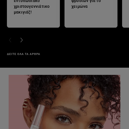
εντυπωσιακό
φρυδιών για το
χριστουγεννιάτικο
χειμώνα
μακιγιάζ!
PREVIOUS CARD
NEXT CARD
ΔΕΙΤΕ ΟΛΑ ΤΑ ΑΡΘΡΑ