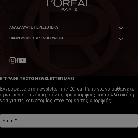
ΑΝΑΚΑΛΎΨΤΕ ΠΕΡΙΣΣΌΤΕΡΑ
ΠΛΗΡΟΦΟΡΙΕΣ ΚΑΤΑΣΚΕΥΑΣΤΗ
Facebook
YouTube
Instagram
ΕΓΓΡΑΦΕΙΤΕ ΣΤΟ NEWSLETTER ΜΑΣ!
Εγγραφείτε στο newsletter της L'Oréal Paris για να μαθαίνετε
πρώτοι για τα νέα προϊόντα, tips ομορφιάς και πολλά ακόμη
νέα για τις καινοτομίες στον τομέα της ομορφιάς!
Email
*
*