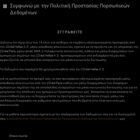
Συμφωνώ με την Πολιτική Προστασίας Πορσωπικών
Δεδομένων
ΕΓΓΡΑΦΕΙΤΕ
Δηλώνω ότι είμαι άνω των 16 ετών και επιθυμώ να λαμβάνω εξατομικευμένες προσφορές από
την L’Oréal Hellas A.E. μέσω απευθείας επικοινωνίας, σχετικά με τα προϊόντα και τις υπηρεσίες της
L’Oréal Paris, μέσω email, SMS, ή τηλεφωνικής επικοινωνίας, καθώς και μέσω διαφημίσεων των
εμπορικών σημάτων της L’Oréal Hellas A.E. προσαρμοσμένων στα ενδιαφέροντά μου που
εμφανίζονται σε ιστοσελίδες συνεργατών και μέσα κοινωνικής δικτύωσης.
Τα δεδομένα που παρέχετε θα χρησιμοποιηθούν από την L’Oréal Hellas A.E.
για να εμπλουτίσουν το προφίλ σας, να σας προσφέρουν εξατομικευμένες προσφορές μέσω
απευθείας επικοινωνίας από την L’Oréal Paris καθώς και μέσω διαφημίσεων των διαφόρων
εμπορικών σημάτων της σε ιστοσελίδες συνεργατών και μέσα κοινωνικής δικτύωσης, και για να
μετρήσουν την απόδοση των εμπορικών δραστηριοτήτων μας. Μπορείτε να ανακαλέσετε τη
συγκατάθεσή σας και να διαχειριστείτε τις προτιμήσεις σας ανά πάσα στιγμή, μέσω του
συνδέσμου διαγραφής και ρύθμισης προτιμήσεων που θα βρείτε στις ηλεκτρονικές μας
επικοινωνίες.
Για να μάθετε περισσότερα σχετικά με την επεξεργασία των δεδομένων σας και τα δικαιώματά
σας,
ανατρέξτε στην Πολιτική Προστασίας Προσωπικών Δεδομένων Καταναλωτών
μας.
Επικοινωνία