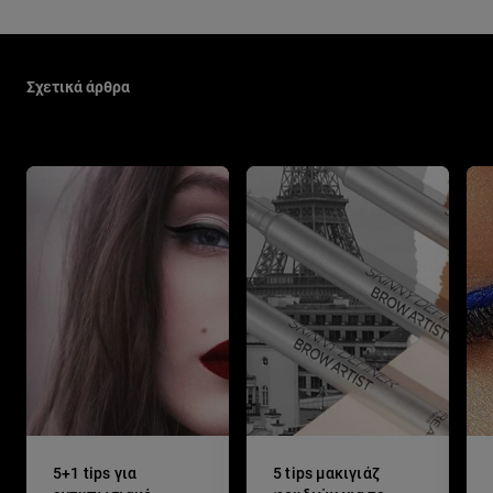
Παράλειψη ο/η/το slider: Make Up Related Articles
Σχετικά άρθρα
5+1 tips για
5 tips μακιγιάζ