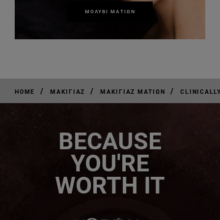
ΜΟΛΎΒΙ ΜΑΤΙΏΝ
/
/
/
HOME
ΜΑΚΙΓΙΆΖ
ΜΑΚΙΓΙΆΖ ΜΑΤΙΏΝ
CLINICALL
BECAUSE
YOU'RE
WORTH IT