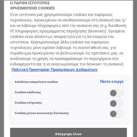
Ο ΠΑΡΩΝ ΙΣΤΟΤΟΠΟΣ
1 αποτέλεσμα(τα)
ΧΡΗΣΙΜΟΠΟΙΕΙ COOKIES
Στον ιστότοπό μας χρησιμοποιούμε cookies και παρόμοιες
τεχνολογίες, προκειμένου να αποθηκεύσουμε στη συσκευή σας ή/
και να λάβουμε πληροφορίες από την συσκευή σας (π.χ. διεύθυνση
IP, πληροφορίες προγράμματος περιήγησης (browser)). Ορισμένα
cookies είναι απολύτως απαραίτητα για τη λειτουργία του
ιστοτόπου. Χρησιμοποιούμε άλλα cookies και παρόμοιες
τεχνολογίες μόνο εφόσον λάβουμε τη συγκατάθεσή σας, για
παράδειγμα προκειμένου να βελτιώσουμε τις προτάσεις μας, να
αναλύσουμε τη χρήση, να προσαρμόσουμε το περιεχόμενο στα
ενδιαφέροντά σας ή να αναγνωρίσουμε τον browser/ τη συσκευή
σας για τη δημιουργία προφίλ με τα ενδιαφέροντά σας και να σας
Πολιτική Προστασίας Προσωπικών Δεδομένων
δείχνουμε σχετικό διαφημιστικό περιεχόμενο σε άλλες
διαδικτυακές προτάσεις. Μπορείτε να αποδεχθείτε cookies τα
Πάντα ενεργό
Απολύτως απαραίτητα cookies
οποία δεν είναι απαραίτητα («Αποδοχή όλων»), να τα απορρίψετε
(«Απόρριψη όλων») ή να ρυθμίσετε και να αποθηκεύσετε τις
Clinically Proven
Cookies απόδοσης
επιλογές σας («Αποθήκευση επιλογών»). Μπορείτε επίσης, ανά
Serum
πάσα στιγμή, να ελέγξετε και να ρυθμίσετε εκ νέου τις επιλογές
Cookies στόχευσης
Βλεφαρίδων
σας (επιλέγοντας το link «Ρυθμίσεις για τα cookies»).
Περισσότερες πληροφορίες μπορείτε να βρείτε στην
Cookies μέσων κοινωνικής δικτύωσης
Απόρριψη όλων
0/5