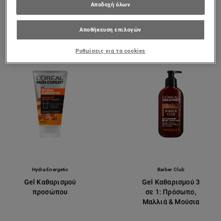
Αποδοχή όλων
ΠΡΟΒΟΛΉ ΠΡΟΪΌΝΤΟΣ
ΠΡΟΒΟΛΉ ΠΡΟΪΌΝΤΟΣ
Αποθήκευση επιλογών
Ρυθμίσεις για τα cookies
Hydra Energetic
Barber Club
Gel Καθαρισμού
Gel Καθαρισμού 3
προσώπου
σε 1: Πρόσωπο,
Μαλλιά & Μούσια