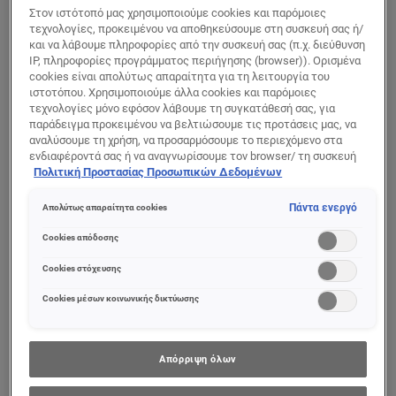
4 αποτέλεσμα(τα)
Στον ιστότοπό μας χρησιμοποιούμε cookies και παρόμοιες
τεχνολογίες, προκειμένου να αποθηκεύσουμε στη συσκευή σας ή/
και να λάβουμε πληροφορίες από την συσκευή σας (π.χ. διεύθυνση
IP, πληροφορίες προγράμματος περιήγησης (browser)). Ορισμένα
cookies είναι απολύτως απαραίτητα για τη λειτουργία του
ιστοτόπου. Χρησιμοποιούμε άλλα cookies και παρόμοιες
τεχνολογίες μόνο εφόσον λάβουμε τη συγκατάθεσή σας, για
παράδειγμα προκειμένου να βελτιώσουμε τις προτάσεις μας, να
αναλύσουμε τη χρήση, να προσαρμόσουμε το περιεχόμενο στα
ενδιαφέροντά σας ή να αναγνωρίσουμε τον browser/ τη συσκευή
σας για τη δημιουργία προφίλ με τα ενδιαφέροντά σας και να σας
Πολιτική Προστασίας Προσωπικών Δεδομένων
δείχνουμε σχετικό διαφημιστικό περιεχόμενο σε άλλες
διαδικτυακές προτάσεις. Μπορείτε να αποδεχθείτε cookies τα
Πάντα ενεργό
Απολύτως απαραίτητα cookies
οποία δεν είναι απαραίτητα («Αποδοχή όλων»), να τα απορρίψετε
(«Απόρριψη όλων») ή να ρυθμίσετε και να αποθηκεύσετε τις
Cookies απόδοσης
επιλογές σας («Αποθήκευση επιλογών»). Μπορείτε επίσης, ανά
Power Age
Derma Control
πάσα στιγμή, να ελέγξετε και να ρυθμίσετε εκ νέου τις επιλογές
Cookies στόχευσης
σας (επιλέγοντας το link «Ρυθμίσεις για τα cookies»).
Ενυδατικό Τζελ
Gel Καθαρισμού
Περισσότερες πληροφορίες μπορείτε να βρείτε στην
Cookies μέσων κοινωνικής δικτύωσης
Καθαρισμού
Προσώπου για
Προσώπου
Λιπαρή
Επιδερμίδα
Απόρριψη όλων
0/5
0/5