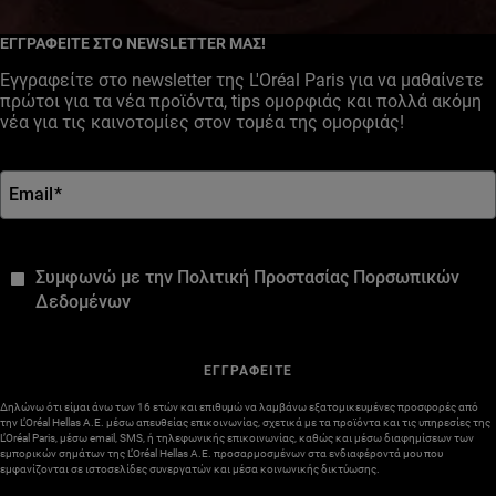
Instagram
ΕΓΓΡΑΦΕΙΤΕ ΣΤΟ NEWSLETTER ΜΑΣ!
Εγγραφείτε στο newsletter της L'Oréal Paris για να μαθαίνετε
πρώτοι για τα νέα προϊόντα, tips ομορφιάς και πολλά ακόμη
νέα για τις καινοτομίες στον τομέα της ομορφιάς!
Email
*
*
Συμφωνώ με την Πολιτική Προστασίας Πορσωπικών
Δεδομένων
ΕΓΓΡΑΦΕΙΤΕ
Δηλώνω ότι είμαι άνω των 16 ετών και επιθυμώ να λαμβάνω εξατομικευμένες προσφορές από
την L’Oréal Hellas A.E. μέσω απευθείας επικοινωνίας, σχετικά με τα προϊόντα και τις υπηρεσίες της
L’Oréal Paris, μέσω email, SMS, ή τηλεφωνικής επικοινωνίας, καθώς και μέσω διαφημίσεων των
εμπορικών σημάτων της L’Oréal Hellas A.E. προσαρμοσμένων στα ενδιαφέροντά μου που
εμφανίζονται σε ιστοσελίδες συνεργατών και μέσα κοινωνικής δικτύωσης.