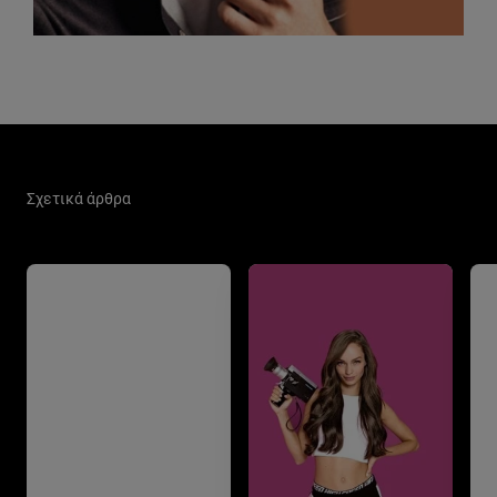
Παράλειψη ο/η/το slider: Hair Care Related Articles
Σχετικά άρθρα