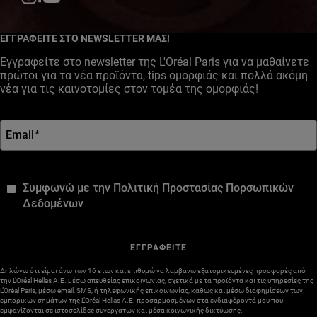
Facebook
YouTube
Instagram
ΕΓΓΡΑΦΕΙΤΕ ΣΤΟ NEWSLETTER ΜΑΣ!
Εγγραφείτε στο newsletter της L'Oréal Paris για να μαθαίνετε
πρώτοι για τα νέα προϊόντα, tips ομορφιάς και πολλά ακόμη
νέα για τις καινοτομίες στον τομέα της ομορφιάς!
Email
*
*
Συμφωνώ με την Πολιτική Προστασίας Πορσωπικών
Δεδομένων
ΕΓΓΡΑΦΕΙΤΕ
Δηλώνω ότι είμαι άνω των 16 ετών και επιθυμώ να λαμβάνω εξατομικευμένες προσφορές από
την L’Oréal Hellas A.E. μέσω απευθείας επικοινωνίας, σχετικά με τα προϊόντα και τις υπηρεσίες της
L’Oréal Paris, μέσω email, SMS, ή τηλεφωνικής επικοινωνίας, καθώς και μέσω διαφημίσεων των
εμπορικών σημάτων της L’Oréal Hellas A.E. προσαρμοσμένων στα ενδιαφέροντά μου που
εμφανίζονται σε ιστοσελίδες συνεργατών και μέσα κοινωνικής δικτύωσης.