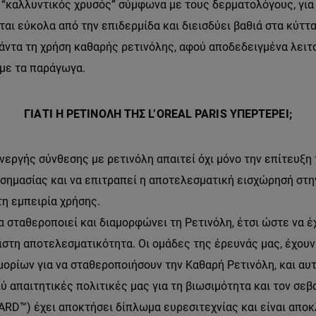
ο “καλλυντικός χρυσός” σύμφωνα με τους δερματολόγους, για
ι εύκολα από την επιδερμίδα και διεισδύει βαθιά στα κύττα
άντα τη χρήση καθαρής ρετινόλης, αφού αποδεδειγμένα λειτο
με τα παράγωγα.
ΓΙΑΤΙ Η ΡΕΤΙΝΟΛΗ ΤΗΣ L’OREAL PARIS ΥΠΕΡΤΕΡΕΙ;
νεργής σύνθεσης με ρετινόλη απαιτεί όχι μόνο την επίτευξη
ς σημασίας και να επιτραπεί η αποτελεσματική εισχώρησή στη
τη εμπειρία χρήσης.
να σταθεροποιεί και διαμορφώνει τη Ρετινόλη, έτσι ώστε να έ
ιστη αποτελεσματικότητα. Οι ομάδες της έρευνάς μας, έχουν
μορίων για να σταθεροποιήσουν την Καθαρή Ρετινόλη, και αυτ
 απαιτητικές πολιτικές μας για τη βιωσιμότητα και τον σεβ
RD™) έχει αποκτήσει δίπλωμα ευρεσιτεχνίας και είναι αποκλε