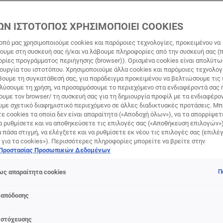
ΩΝ ΙΣΤΟΤΟΠΟΣ ΧΡΗΣΙΜΟΠΟΙΕΙ COOKIES
οπό μας χρησιμοποιούμε cookies και παρόμοιες τεχνολογίες, προκειμένου να
υμε στη συσκευή σας ή/και να λάβουμε πληροφορίες από την συσκευή σας (π
ορίες προγράμματος περιήγησης (browser)). Ορισμένα cookies είναι απολύτ
τουργία του ιστοτόπου. Χρησιμοποιούμε άλλα cookies και παρόμοιες τεχνολογ
ουμε τη συγκατάθεσή σας, για παράδειγμα προκειμένου να βελτιώσουμε τις
το Πρόσωπο: Τι είναι και π
αλύσουμε τη χρήση, να προσαρμόσουμε το περιεχόμενο στα ενδιαφέροντά σας 
υμε τον browser/ τη συσκευή σας για τη δημιουργία προφίλ με τα ενδιαφέρον
υμε σχετικό διαφημιστικό περιεχόμενο σε άλλες διαδικτυακές προτάσεις. Μπ
ε cookies τα οποία δεν είναι απαραίτητα («Αποδοχή όλων»), να τα απορρίψε
α ρυθμίσετε και να αποθηκεύσετε τις επιλογές σας («Αποθήκευση επιλογών»
ά πάσα στιγμή, να ελέγξετε και να ρυθμίσετε εκ νέου τις επιλογές σας (επιλέγ
 πιο σημαντικό μόριο στην επιστήμη της αντιγήρανσης. Είνα
 για τα cookies»). Περισσότερες πληροφορίες μπορείτε να βρείτε στην
ως: λείανση, λάμψη και φωτεινότητα, και μέρα με τη μέρα, 
 Προστασίας Προσωπικών Δεδομένων
ς απαραίτητα cookies
Π
 απόδοσης
ΤΙ ΕΙΝΑΙ Η ΡΕΤΙΝΟΛΗ;
 στόχευσης