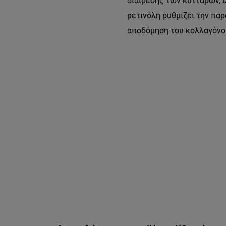
διαίρεσης των κυττάρων, 
ρετινόλη ρυθμίζει την πα
αποδόμηση του κολλαγόνου
Παράλειψη ο/η/το slider: retinolh-sto-proswpo-ti-einai-kai-pw