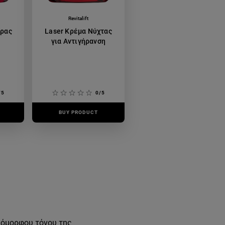
Revitalift
έρας
Laser Κρέμα Νύχτας
για Αντιγήρανση
/5
0/5
BUY PRODUCT
ιόμορφου τόνου της