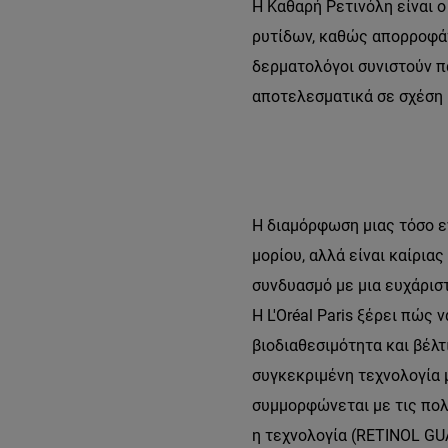
Η Καθαρή Ρετινόλη είναι 
ρυτίδων, καθώς απορροφάτα
δερματολόγοι συνιστούν π
αποτελεσματικά σε σχέση 
Η διαμόρφωση μιας τόσο ε
μορίου, αλλά είναι καίρια
συνδυασμό με μια ευχάρισ
Η L'Oréal Paris ξέρει πώς 
βιοδιαθεσιμότητα και βέλτ
συγκεκριμένη τεχνολογία 
συμμορφώνεται με τις πολύ
η τεχνολογία (RETINOL GUA