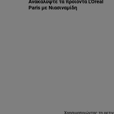
Ανακαλύψτε τα προϊόντα L'Oreal
Paris με Νιασιναμίδη
Χρησιμοποιώντας τη ρετιν