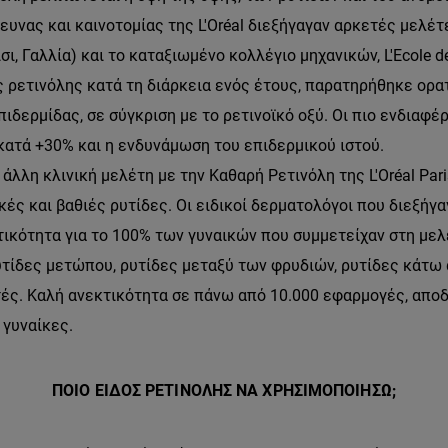
ευνας και καινοτομίας της L'Oréal διεξήγαγαν αρκετές μελέτ
σι, Γαλλία) και το καταξιωμένο κολλέγιο μηχανικών, L'Ecole 
 ρετινόλης κατά τη διάρκεια ενός έτους, παρατηρήθηκε ορα
πιδερμίδας, σε σύγκριση με το ρετινοϊκό οξύ. Οι πιο ενδιαφ
κατά +30% και η ενδυνάμωση του επιδερμικού ιστού.
άλλη κλινική μελέτη με την Καθαρή Ρετινόλη της L'Oréal Pari
ές και βαθιές ρυτίδες. Οι ειδικοί δερματολόγοι που διεξήγα
κότητα για το 100% των γυναικών που συμμετείχαν στη μελ
τίδες μετώπου, ρυτίδες μεταξύ των φρυδιών, ρυτίδες κάτω α
τές. Καλή ανεκτικότητα σε πάνω από 10.000 εφαρμογές, αποδε
 γυναίκες.
ΠΟΙΟ ΕΙΔΟΣ ΡΕΤΙΝΟΛΗΣ ΝΑ ΧΡΗΣΙΜΟΠΟΙΗΣΩ;