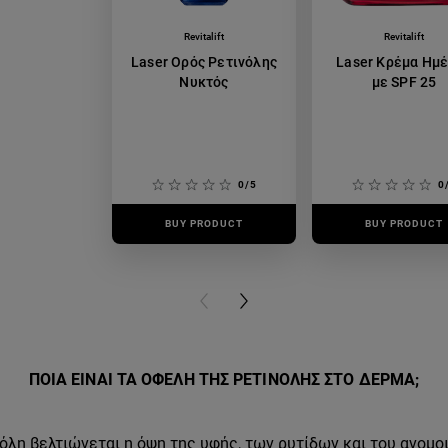
Revitalift
Revitalift
Laser Ορός Ρετινόλης
Laser Κρέμα Ημ
Νυκτός
με SPF 25
0/5
0
BUY PRODUCT
BUY PRODUCT
PREVIOUS CARD
NEXT CARD
ΠΟΙΑ ΕΙΝΑΙ ΤΑ ΟΦΕΛΗ ΤΗΣ ΡΕΤΙΝΟΛΗΣ ΣΤΟ ΔΕΡΜΑ;
όλη βελτιώνεται η όψη της υφής, των ρυτίδων και του ανομο