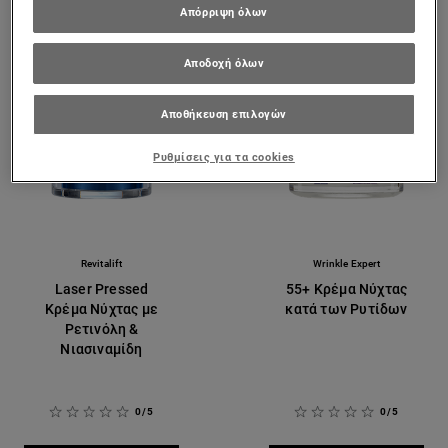
Απόρριψη όλων
Αποδοχή όλων
Αποθήκευση επιλογών
Ρυθμίσεις για τα cookies
Revitalift
Wrinkle Expert
Laser Pressed
55+ Κρέμα Νύχτας
Κρέμα Νύχτας με
κατά των Ρυτίδων
Ρετινόλη &
Νιασιναμίδη
0/5
0/5