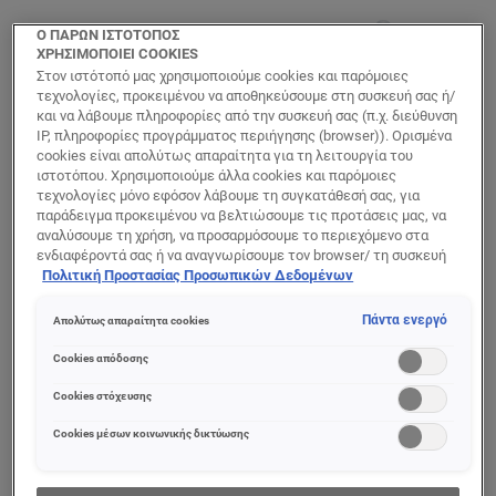
Ο ΠΑΡΩΝ ΙΣΤΟΤΟΠΟΣ
ΧΡΗΣΙΜΟΠΟΙΕΙ COOKIES
Στον ιστότοπό μας χρησιμοποιούμε cookies και παρόμοιες
τεχνολογίες, προκειμένου να αποθηκεύσουμε στη συσκευή σας ή/
και να λάβουμε πληροφορίες από την συσκευή σας (π.χ. διεύθυνση
IP, πληροφορίες προγράμματος περιήγησης (browser)). Ορισμένα
cookies είναι απολύτως απαραίτητα για τη λειτουργία του
ιστοτόπου. Χρησιμοποιούμε άλλα cookies και παρόμοιες
τεχνολογίες μόνο εφόσον λάβουμε τη συγκατάθεσή σας, για
παράδειγμα προκειμένου να βελτιώσουμε τις προτάσεις μας, να
αναλύσουμε τη χρήση, να προσαρμόσουμε το περιεχόμενο στα
Wrinkle Expert
Revitalift
ενδιαφέροντά σας ή να αναγνωρίσουμε τον browser/ τη συσκευή
65+ Κρέμα
Laser Ορός
σας για τη δημιουργία προφίλ με τα ενδιαφέροντά σας και να σας
Πολιτική Προστασίας Προσωπικών Δεδομένων
Ημέρας για
Ρετινόλης Νυκτός
δείχνουμε σχετικό διαφημιστικό περιεχόμενο σε άλλες
Μείωση Ρυτίδων
διαδικτυακές προτάσεις. Μπορείτε να αποδεχθείτε cookies τα
Πάντα ενεργό
Απολύτως απαραίτητα cookies
οποία δεν είναι απαραίτητα («Αποδοχή όλων»), να τα απορρίψετε
(«Απόρριψη όλων») ή να ρυθμίσετε και να αποθηκεύσετε τις
Cookies απόδοσης
επιλογές σας («Αποθήκευση επιλογών»). Μπορείτε επίσης, ανά
πάσα στιγμή, να ελέγξετε και να ρυθμίσετε εκ νέου τις επιλογές
Cookies στόχευσης
0/5
0/5
σας (επιλέγοντας το link «Ρυθμίσεις για τα cookies»).
Περισσότερες πληροφορίες μπορείτε να βρείτε στην
Cookies μέσων κοινωνικής δικτύωσης
ΠΡΟΒΟΛΉ ΠΡΟΪΌΝΤΟΣ
ΠΡΟΒΟΛΉ ΠΡΟΪΌΝΤΟΣ