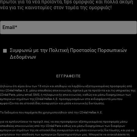
πρώτοι για τα νέα προϊόντα, tips ομορφιάς και πολλά ακόμη
νέα για τις καινοτομίες στον τομέα της ομορφιάς!
Email
*
*
Συμφωνώ με την Πολιτική Προστασίας Πορσωπικών
Δεδομένων
ΕΓΓΡΑΦΕΙΤΕ
Δηλώνω ότι είμαι άνω των 16 ετών και επιθυμώ να λαμβάνω εξατομικευμένες προσφορές από
την L’Oréal Hellas A.E. μέσω απευθείας επικοινωνίας, σχετικά με τα προϊόντα και τις υπηρεσίες της
L’Oréal Paris, μέσω email, SMS, ή τηλεφωνικής επικοινωνίας, καθώς και μέσω διαφημίσεων των
εμπορικών σημάτων της L’Oréal Hellas A.E. προσαρμοσμένων στα ενδιαφέροντά μου που
εμφανίζονται σε ιστοσελίδες συνεργατών και μέσα κοινωνικής δικτύωσης.
Τα δεδομένα που παρέχετε θα χρησιμοποιηθούν από την L’Oréal Hellas A.E.
για να εμπλουτίσουν το προφίλ σας, να σας προσφέρουν εξατομικευμένες προσφορές μέσω
απευθείας επικοινωνίας από την L’Oréal Paris καθώς και μέσω διαφημίσεων των διαφόρων
εμπορικών σημάτων της σε ιστοσελίδες συνεργατών και μέσα κοινωνικής δικτύωσης, και για να
μετρήσουν την απόδοση των εμπορικών δραστηριοτήτων μας. Μπορείτε να ανακαλέσετε τη