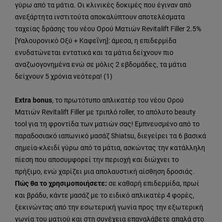
γύρω από τα μάτια. Οι κλινικές δοκιμές που έγιναν από
ανεξάρτητα ινστιτούτα αποκαλύπτουν αποτελέσματα
ταχείας δράσης του νέου Ορού Ματιών Revitalift Filler 2.5%
[Υαλουρονικό Οξύ + Καφεΐνη]: άμεσα, η επιδερμίδα
ενυδατώνεται εντατικά και τα μάτια δείχνουν πιο
αναζωογονημένα ενώ σε μόλις 2 εβδομάδες, τα μάτια
δείχνουν 5 χρόνια νεότερα! (1)
Extra bonus
, το πρωτότυπο απλικατέρ του νέου Ορού
Ματιών Revitalift Filler με τριπλό roller, το απόλυτο beauty
tool για τη φροντίδα των ματιών σας! Εμπνευσμένο από το
παραδοσιακό ιαπωνικό μασάζ Shiatsu, διεγείρει τα 6 βασικά
σημεία-κλειδί γύρω από τα μάτια, ασκώντας την κατάλληλη
πίεση που αποσυμφορεί την περιοχή και διώχνει το
πρήξιμο, ενώ χαρίζει μια απολαυστική αίσθηση δροσιάς.
Πώς θα το χρησιμοποιήσετε:
σε καθαρή επιδερμίδα, πρωί
και βράδυ, κάντε μασάζ με το ειδικό απλικατέρ 4 φορές,
ξεκινώντας από την εσωτερική γωνία προς την εξωτερική
γωνία του ματιού και στη συνέχεια επαναλάβετε απαλά στο