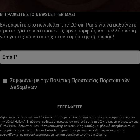
Facebook
YouTube
Instagram
ΕΓΓΡΑΦΕΙΤΕ ΣΤΟ NEWSLETTER ΜΑΣ!
Εγγραφείτε στο newsletter της L'Oréal Paris για να μαθαίνετε
πρώτοι για τα νέα προϊόντα, tips ομορφιάς και πολλά ακόμη
νέα για τις καινοτομίες στον τομέα της ομορφιάς!
Email
*
*
Συμφωνώ με την Πολιτική Προστασίας Πορσωπικών
Δεδομένων
ΕΓΓΡΑΦΕΙΤΕ
Δηλώνω ότι είμαι άνω των 16 ετών και επιθυμώ να λαμβάνω εξατομικευμένες προσφορές από
την L’Oréal Hellas A.E. μέσω απευθείας επικοινωνίας, σχετικά με τα προϊόντα και τις υπηρεσίες της
L’Oréal Paris, μέσω email, SMS, ή τηλεφωνικής επικοινωνίας, καθώς και μέσω διαφημίσεων των
εμπορικών σημάτων της L’Oréal Hellas A.E. προσαρμοσμένων στα ενδιαφέροντά μου που
εμφανίζονται σε ιστοσελίδες συνεργατών και μέσα κοινωνικής δικτύωσης.