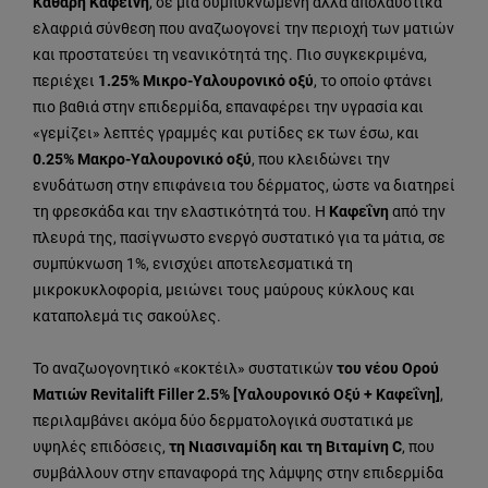
Καθαρή Καφεΐνη
, σε μια συμπυκνωμένη αλλά απολαυστικά
ελαφριά σύνθεση που αναζωογονεί την περιοχή των ματιών
και προστατεύει τη νεανικότητά της. Πιο συγκεκριμένα,
περιέχει
1.25% Μικρο-Υαλουρονικό οξύ
, το οποίο φτάνει
πιο βαθιά στην επιδερμίδα, επαναφέρει την υγρασία και
«γεμίζει» λεπτές γραμμές και ρυτίδες εκ των έσω, και
0.25% Μακρο-Υαλουρονικό οξύ
, που κλειδώνει την
ενυδάτωση στην επιφάνεια του δέρματος, ώστε να διατηρεί
τη φρεσκάδα και την ελαστικότητά του. Η
Καφεΐνη
από την
πλευρά της, πασίγνωστο ενεργό συστατικό για τα μάτια, σε
συμπύκνωση 1%, ενισχύει αποτελεσματικά τη
μικροκυκλοφορία, μειώνει τους μαύρους κύκλους και
καταπολεμά τις σακούλες.
Το αναζωογονητικό «κοκτέιλ» συστατικών
του νέου Ορού
Ματιών Revitalift Filler 2.5% [Υαλουρονικό Οξύ + Καφεΐνη]
,
περιλαμβάνει ακόμα δύο δερματολογικά συστατικά με
υψηλές επιδόσεις,
τη Νιασιναμίδη και τη Βιταμίνη C
, που
συμβάλλουν στην επαναφορά της λάμψης στην επιδερμίδα