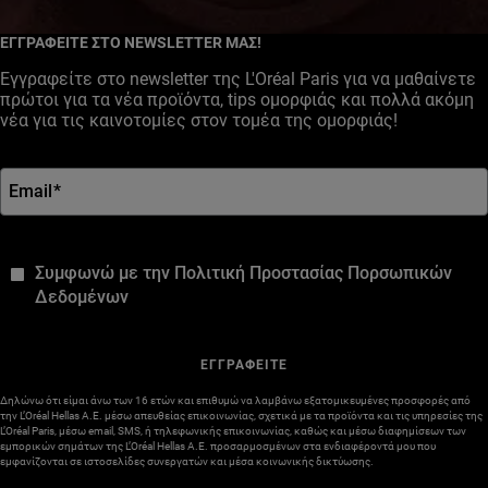
Instagram
ΕΓΓΡΑΦΕΙΤΕ ΣΤΟ NEWSLETTER ΜΑΣ!
Εγγραφείτε στο newsletter της L'Oréal Paris για να μαθαίνετε
πρώτοι για τα νέα προϊόντα, tips ομορφιάς και πολλά ακόμη
νέα για τις καινοτομίες στον τομέα της ομορφιάς!
Email
*
*
Συμφωνώ με την Πολιτική Προστασίας Πορσωπικών
Δεδομένων
ΕΓΓΡΑΦΕΙΤΕ
Δηλώνω ότι είμαι άνω των 16 ετών και επιθυμώ να λαμβάνω εξατομικευμένες προσφορές από
την L’Oréal Hellas A.E. μέσω απευθείας επικοινωνίας, σχετικά με τα προϊόντα και τις υπηρεσίες της
L’Oréal Paris, μέσω email, SMS, ή τηλεφωνικής επικοινωνίας, καθώς και μέσω διαφημίσεων των
εμπορικών σημάτων της L’Oréal Hellas A.E. προσαρμοσμένων στα ενδιαφέροντά μου που
εμφανίζονται σε ιστοσελίδες συνεργατών και μέσα κοινωνικής δικτύωσης.