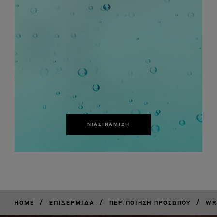
ΝΙΑΣΙΝΑΜΊΔΗ
/
/
/
HOME
ΕΠΙΔΕΡΜΊΔΑ
ΠΕΡΙΠΟΊΗΣΗ ΠΡΟΣΏΠΟΥ
WR