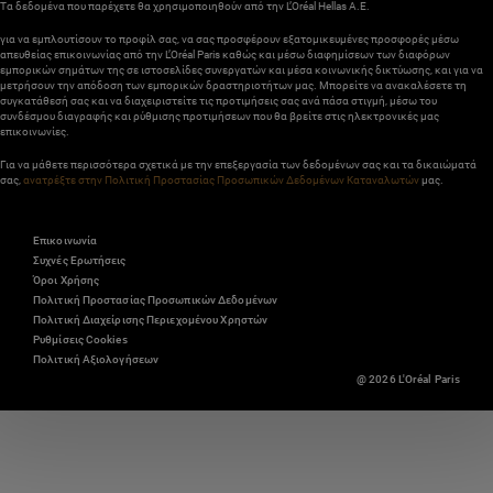
Τα δεδομένα που παρέχετε θα χρησιμοποιηθούν από την L’Oréal Hellas A.E.
για να εμπλουτίσουν το προφίλ σας, να σας προσφέρουν εξατομικευμένες προσφορές μέσω
απευθείας επικοινωνίας από την L’Oréal Paris καθώς και μέσω διαφημίσεων των διαφόρων
εμπορικών σημάτων της σε ιστοσελίδες συνεργατών και μέσα κοινωνικής δικτύωσης, και για να
μετρήσουν την απόδοση των εμπορικών δραστηριοτήτων μας. Μπορείτε να ανακαλέσετε τη
συγκατάθεσή σας και να διαχειριστείτε τις προτιμήσεις σας ανά πάσα στιγμή, μέσω του
συνδέσμου διαγραφής και ρύθμισης προτιμήσεων που θα βρείτε στις ηλεκτρονικές μας
επικοινωνίες.
Για να μάθετε περισσότερα σχετικά με την επεξεργασία των δεδομένων σας και τα δικαιώματά
σας,
ανατρέξτε στην Πολιτική Προστασίας Προσωπικών Δεδομένων Καταναλωτών
μας.
Επικοινωνία
Συχνές Ερωτήσεις
Όροι Χρήσης
Πολιτική Προστασίας Προσωπικών Δεδομένων
Πολιτική Διαχείρισης Περιεχομένου Χρηστών
Ρυθμίσεις Cookies
Πολιτική Αξιολογήσεων
@ 2026 L'Oréal Paris