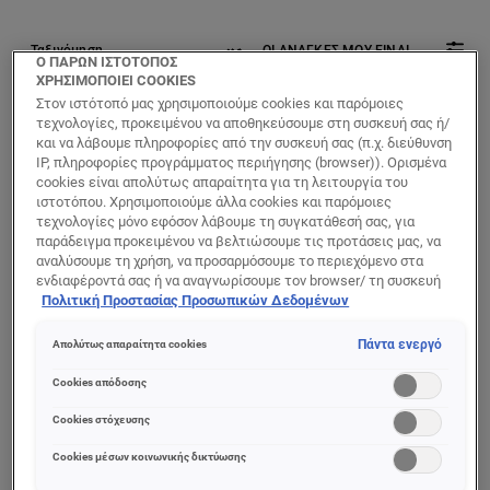
ΟΙ ΑΝΑΓΚΕΣ ΜΟΥ ΕΙΝΑΙ
Ο ΠΑΡΩΝ ΙΣΤΟΤΟΠΟΣ
ΧΡΗΣΙΜΟΠΟΙΕΙ COOKIES
5 αποτέλεσμα(τα)
Στον ιστότοπό μας χρησιμοποιούμε cookies και παρόμοιες
τεχνολογίες, προκειμένου να αποθηκεύσουμε στη συσκευή σας ή/
και να λάβουμε πληροφορίες από την συσκευή σας (π.χ. διεύθυνση
IP, πληροφορίες προγράμματος περιήγησης (browser)). Ορισμένα
cookies είναι απολύτως απαραίτητα για τη λειτουργία του
ιστοτόπου. Χρησιμοποιούμε άλλα cookies και παρόμοιες
τεχνολογίες μόνο εφόσον λάβουμε τη συγκατάθεσή σας, για
παράδειγμα προκειμένου να βελτιώσουμε τις προτάσεις μας, να
αναλύσουμε τη χρήση, να προσαρμόσουμε το περιεχόμενο στα
ενδιαφέροντά σας ή να αναγνωρίσουμε τον browser/ τη συσκευή
σας για τη δημιουργία προφίλ με τα ενδιαφέροντά σας και να σας
Πολιτική Προστασίας Προσωπικών Δεδομένων
δείχνουμε σχετικό διαφημιστικό περιεχόμενο σε άλλες
διαδικτυακές προτάσεις. Μπορείτε να αποδεχθείτε cookies τα
Πάντα ενεργό
Απολύτως απαραίτητα cookies
οποία δεν είναι απαραίτητα («Αποδοχή όλων»), να τα απορρίψετε
(«Απόρριψη όλων») ή να ρυθμίσετε και να αποθηκεύσετε τις
Cookies απόδοσης
επιλογές σας («Αποθήκευση επιλογών»). Μπορείτε επίσης, ανά
Wrinkle Expert
Wrinkle Expert
πάσα στιγμή, να ελέγξετε και να ρυθμίσετε εκ νέου τις επιλογές
Cookies στόχευσης
σας (επιλέγοντας το link «Ρυθμίσεις για τα cookies»).
65+ Κρέμα
45+ Κρέμα
Περισσότερες πληροφορίες μπορείτε να βρείτε στην
Cookies μέσων κοινωνικής δικτύωσης
Ημέρας για
Ημέρας με
Μείωση Ρυτίδων
Ρετινόλη Α &