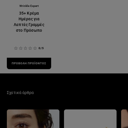
Wrinkle Expert
35+ Κρέμα
Ημέρας για
Λεπτές Γραμμές
στο Πρόσωπο
0/5
ΠΡΟΒΟΛΉ ΠΡΟΪΌΝΤΟΣ
Παράλειψη ο/η/το slider: Skin Care Related Articles
Σχετικά άρθρα