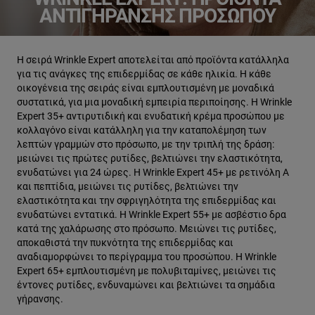
ΑΝΤΙΓΉΡΑΝΣΗΣ ΠΡΟΣΏΠΟΥ
Η σειρά Wrinkle Expert αποτελείται από προϊόντα κατάλληλα
για τις ανάγκες της επιδερμίδας σε κάθε ηλικία. Η κάθε
οικογένεια της σειράς είναι εμπλουτισμένη με μοναδικά
συστατικά, για μια μοναδική εμπειρία περιποίησης. Η Wrinkle
Expert 35+ αντιρυτιδική και ενυδατική κρέμα προσώπου με
κολλαγόνο είναι κατάλληλη για την καταπολέμηση των
λεπτών γραμμών στο πρόσωπο, με την τριπλή της δράση:
μειώνει τις πρώτες ρυτίδες, βελτιώνει την ελαστικότητα,
ενυδατώνει για 24 ώρες. Η Wrinkle Expert 45+ με ρετινόλη Α
και πεπτίδια, μειώνει τις ρυτίδες, βελτιώνει την
ελαστικότητα και την σφριγηλότητα της επιδερμίδας και
ενυδατώνει εντατικά. Η Wrinkle Expert 55+ με ασβέστιο δρα
κατά της χαλάρωσης στο πρόσωπο. Μειώνει τις ρυτίδες,
αποκαθιστά την πυκνότητα της επιδερμίδας και
αναδιαμορφώνει το περίγραμμα του προσώπου. Η Wrinkle
Expert 65+ εμπλουτισμένη με πολυβιταμίνες, μειώνει τις
έντονες ρυτίδες, ενδυναμώνει και βελτιώνει τα σημάδια
γήρανσης.