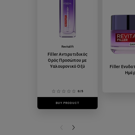
Revitalift
Filler Αντιρυτιδικός
Ορός Προσώπου με
Υαλουρονικό Οξύ
Filler Ενυδα
Ημέ
0/5
BUY PRODUCT
BUY PR
PREVIOUS CARD
NEXT CARD