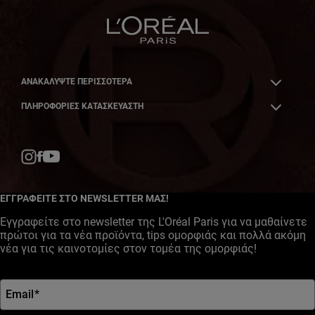
ΑΝΑΚΑΛΎΨΤΕ ΠΕΡΙΣΣΌΤΕΡΑ
ΠΛΗΡΟΦΟΡΙΕΣ ΚΑΤΑΣΚΕΥΑΣΤΗ
Facebook
YouTube
Instagram
ΕΓΓΡΑΦΕΙΤΕ ΣΤΟ NEWSLETTER ΜΑΣ!
Εγγραφείτε στο newsletter της L'Oréal Paris για να μαθαίνετε
πρώτοι για τα νέα προϊόντα, tips ομορφιάς και πολλά ακόμη
νέα για τις καινοτομίες στον τομέα της ομορφιάς!
Email
*