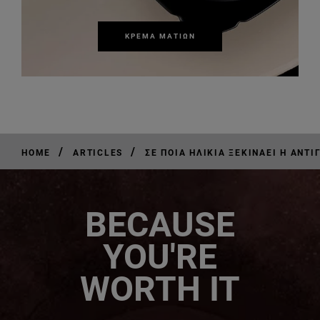
ΚΡΈΜΑ ΜΑΤΙΏΝ
/
/
HOME
ARTICLES
ΣΕ ΠΟΙΑ ΗΛΙΚΊΑ ΞΕΚΙΝΆΕΙ Η ΑΝΤΙ
BECAUSE
YOU'RE
WORTH IT