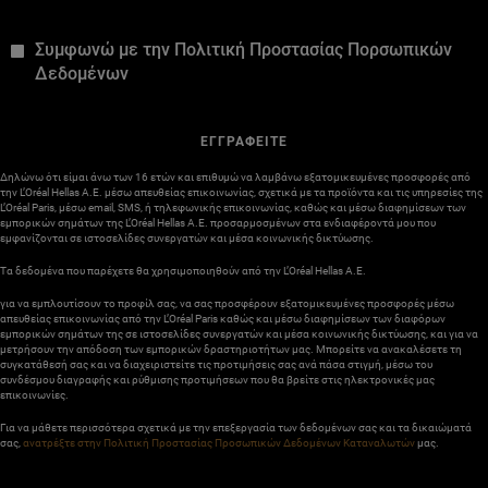
*
Συμφωνώ με την Πολιτική Προστασίας Πορσωπικών
Δεδομένων
ΕΓΓΡΑΦΕΙΤΕ
Δηλώνω ότι είμαι άνω των 16 ετών και επιθυμώ να λαμβάνω εξατομικευμένες προσφορές από
την L’Oréal Hellas A.E. μέσω απευθείας επικοινωνίας, σχετικά με τα προϊόντα και τις υπηρεσίες της
L’Oréal Paris, μέσω email, SMS, ή τηλεφωνικής επικοινωνίας, καθώς και μέσω διαφημίσεων των
εμπορικών σημάτων της L’Oréal Hellas A.E. προσαρμοσμένων στα ενδιαφέροντά μου που
εμφανίζονται σε ιστοσελίδες συνεργατών και μέσα κοινωνικής δικτύωσης.
Τα δεδομένα που παρέχετε θα χρησιμοποιηθούν από την L’Oréal Hellas A.E.
για να εμπλουτίσουν το προφίλ σας, να σας προσφέρουν εξατομικευμένες προσφορές μέσω
απευθείας επικοινωνίας από την L’Oréal Paris καθώς και μέσω διαφημίσεων των διαφόρων
εμπορικών σημάτων της σε ιστοσελίδες συνεργατών και μέσα κοινωνικής δικτύωσης, και για να
μετρήσουν την απόδοση των εμπορικών δραστηριοτήτων μας. Μπορείτε να ανακαλέσετε τη
συγκατάθεσή σας και να διαχειριστείτε τις προτιμήσεις σας ανά πάσα στιγμή, μέσω του
συνδέσμου διαγραφής και ρύθμισης προτιμήσεων που θα βρείτε στις ηλεκτρονικές μας
επικοινωνίες.
Για να μάθετε περισσότερα σχετικά με την επεξεργασία των δεδομένων σας και τα δικαιώματά
σας,
ανατρέξτε στην Πολιτική Προστασίας Προσωπικών Δεδομένων Καταναλωτών
μας.