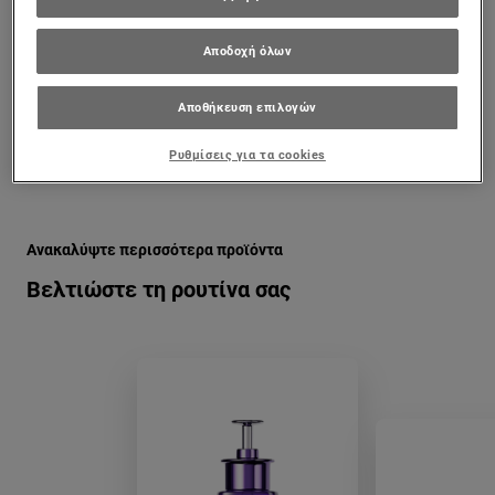
TIPS ΠΕΡΙΠΟΊΗΣΗΣ ΕΠΙΔΕΡΜΊΔΑΣ
< 2 ΛΕΠΤΆ
Αποδοχή όλων
Αποθήκευση επιλογών
Ρυθμίσεις για τα cookies
Παράλειψη ο/η/το slider: se-poia-hlikia-ksekinaei-h-antighr
Ανακαλύψτε περισσότερα προϊόντα
Βελτιώστε τη ρουτίνα σας