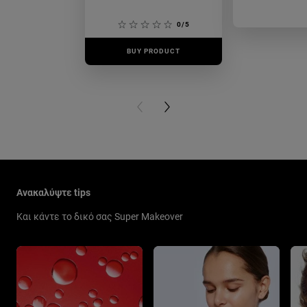
0/5
BUY PRODUCT
BUY PR
PREVIOUS CARD
NEXT CARD
Παράλειψη ο/η/το slider: New Related Articles
Ανακαλύψτε tips
Και κάντε το δικό σας Super Makeover