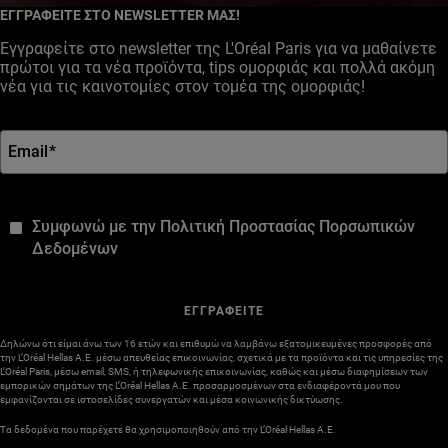
ΕΓΓΡΑΦΕΙΤΕ ΣΤΟ NEWSLETTER ΜΑΣ!
Εγγραφείτε στο newsletter της L'Oréal Paris για να μαθαίνετε
πρώτοι για τα νέα προϊόντα, tips ομορφιάς και πολλά ακόμη
νέα για τις καινοτομίες στον τομέα της ομορφιάς!
Email
*
*
Συμφωνώ με την Πολιτική Προστασίας Πορσωπικών
Δεδομένων
ΕΓΓΡΑΦΕΙΤΕ
Δηλώνω ότι είμαι άνω των 16 ετών και επιθυμώ να λαμβάνω εξατομικευμένες προσφορές από
την L’Oréal Hellas A.E. μέσω απευθείας επικοινωνίας, σχετικά με τα προϊόντα και τις υπηρεσίες της
L’Oréal Paris, μέσω email, SMS, ή τηλεφωνικής επικοινωνίας, καθώς και μέσω διαφημίσεων των
εμπορικών σημάτων της L’Oréal Hellas A.E. προσαρμοσμένων στα ενδιαφέροντά μου που
εμφανίζονται σε ιστοσελίδες συνεργατών και μέσα κοινωνικής δικτύωσης.
Τα δεδομένα που παρέχετε θα χρησιμοποιηθούν από την L’Oréal Hellas A.E.