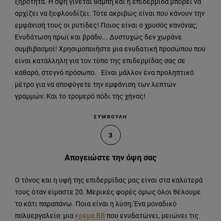
ξηρότητα. Η όψη γίνεται θαμπή και η επιδερμίδα μπορεί να
αρχίζει να ξεφλουδίζει. Τότε ακριβώς είναι που κάνουν την
εμφάνισή τους οι ρυτίδες! Ποιος είναι ο χρυσός κανόνας;
Ενυδάτωση πρωί και βράδυ... Δυστυχώς δεν χωράνε
συμβιβασμοί! Χρησιμοποιήστε μια ενυδατική προσώπου που
είναι κατάλληλη για τον τύπο της επιδερμίδας σας σε
καθαρό, στεγνό πρόσωπο. Είναι μάλλον ένα προληπτικό
μέτρο για να αποφύγετε την εμφάνιση των λεπτών
γραμμών. Και το τρομερό πόδι της χήνας!
ΣΥΜΒΟΥΛΗ
3
Απογειώστε την όψη σας
Ο τόνος και η υφή της επιδερμίδας μας είναι στα καλύτερά
τους όταν είμαστε 20. Μερικές φορές όμως όλοι θέλουμε
το κάτι παραπάνω. Ποια είναι η λύση; Ένα μοναδικό
πολυεργαλείο: μια
κρέμα ΒΒ
που ενυδατώνει, μειώνει τις