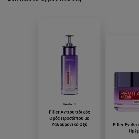
Revitalift
Filler Αντιρυτιδικός
Ορός Προσώπου με
Υαλουρονικό Οξύ
Filler Ενυδα
Ημέ