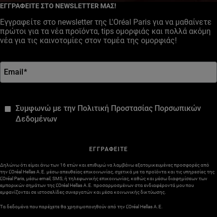
ΕΓΓΡΑΦΕΙΤΕ ΣΤΟ NEWSLETTER ΜΑΣ!
Εγγραφείτε στο newsletter της L'Oréal Paris για να μαθαίνετε
πρώτοι για τα νέα προϊόντα, tips ομορφιάς και πολλά ακόμη
νέα για τις καινοτομίες στον τομέα της ομορφιάς!
Email
*
*
Συμφωνώ με την Πολιτική Προστασίας Πορσωπικών
Δεδομένων
ΕΓΓΡΑΦΕΙΤΕ
Δηλώνω ότι είμαι άνω των 16 ετών και επιθυμώ να λαμβάνω εξατομικευμένες προσφορές από
την L’Oréal Hellas A.E. μέσω απευθείας επικοινωνίας, σχετικά με τα προϊόντα και τις υπηρεσίες της
L’Oréal Paris, μέσω email, SMS, ή τηλεφωνικής επικοινωνίας, καθώς και μέσω διαφημίσεων των
εμπορικών σημάτων της L’Oréal Hellas A.E. προσαρμοσμένων στα ενδιαφέροντά μου που
εμφανίζονται σε ιστοσελίδες συνεργατών και μέσα κοινωνικής δικτύωσης.
Τα δεδομένα που παρέχετε θα χρησιμοποιηθούν από την L’Oréal Hellas A.E.