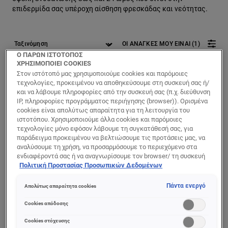
επιδερμίδα σας υπέροχη αίσθηση φρεσκάδας και νεότητας.
ΟΙ ΑΝΑΓΚΕΣ ΜΟΥ ΕΙΝΑΙ (1)
Ο ΠΑΡΩΝ ΙΣΤΟΤΟΠΟΣ
ΧΡΗΣΙΜΟΠΟΙΕΙ COOKIES
1 αποτέλεσμα(τα)
Στον ιστότοπό μας χρησιμοποιούμε cookies και παρόμοιες
τεχνολογίες, προκειμένου να αποθηκεύσουμε στη συσκευή σας ή/
και να λάβουμε πληροφορίες από την συσκευή σας (π.χ. διεύθυνση
IP, πληροφορίες προγράμματος περιήγησης (browser)). Ορισμένα
cookies είναι απολύτως απαραίτητα για τη λειτουργία του
ιστοτόπου. Χρησιμοποιούμε άλλα cookies και παρόμοιες
τεχνολογίες μόνο εφόσον λάβουμε τη συγκατάθεσή σας, για
παράδειγμα προκειμένου να βελτιώσουμε τις προτάσεις μας, να
αναλύσουμε τη χρήση, να προσαρμόσουμε το περιεχόμενο στα
ενδιαφέροντά σας ή να αναγνωρίσουμε τον browser/ τη συσκευή
σας για τη δημιουργία προφίλ με τα ενδιαφέροντά σας και να σας
Πολιτική Προστασίας Προσωπικών Δεδομένων
δείχνουμε σχετικό διαφημιστικό περιεχόμενο σε άλλες
διαδικτυακές προτάσεις. Μπορείτε να αποδεχθείτε cookies τα
Πάντα ενεργό
Απολύτως απαραίτητα cookies
οποία δεν είναι απαραίτητα («Αποδοχή όλων»), να τα απορρίψετε
[Color]: #E3C1A1
[Color]: #DCB08E
[Color]: #C7845A
[Color]: #E2B69A
(«Απόρριψη όλων») ή να ρυθμίσετε και να αποθηκεύσετε τις
Cookies απόδοσης
επιλογές σας («Αποθήκευση επιλογών»). Μπορείτε επίσης, ανά
C'est Magic
πάσα στιγμή, να ελέγξετε και να ρυθμίσετε εκ νέου τις επιλογές
Cookies στόχευσης
Κρέμα Προσώπου