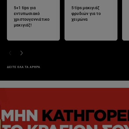
5+1 tips για
5 tips μακιγιάζ
εντυπωσιακό
φρυδιών για το
χριστουγεννιάτικο
χειμώνα
μακιγιάζ!
PREVIOUS CARD
NEXT CARD
ΔΕΙΤΕ ΟΛΑ ΤΑ ΑΡΘΡΑ