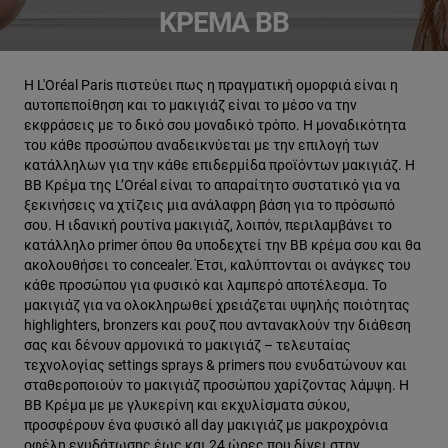
ΚΡΈΜΑ ΒΒ
Η L'Oréal Paris πιστεύει πως η πραγματική ομορφιά είναι η
αυτοπεποίθηση και το μακιγιάζ είναι το μέσο να την
εκφράσεις με το δικό σου μοναδικό τρόπο. Η μοναδικότητα
του κάθε προσώπου αναδεικνύεται με την επιλογή των
κατάλληλων για την κάθε επιδερμίδα προϊόντων μακιγιάζ. Η
BB Κρέμα της L’Oréal είναι το απαραίτητο συστατικό για να
ξεκινήσεις να χτίζεις μια ανάλαφρη βάση για το πρόσωπό
σου. Η ιδανική ρουτίνα μακιγιάζ, λοιπόν, περιλαμβάνει το
κατάλληλο primer όπου θα υποδεχτεί την BB κρέμα σου και θα
ακολουθήσει το concealer. Έτσι, καλύπτονται οι ανάγκες του
κάθε προσώπου για φυσικό και λαμπερό αποτέλεσμα. Το
μακιγιάζ για να ολοκληρωθεί χρειάζεται υψηλής ποιότητας
highlighters, bronzers και ρουζ που αντανακλούν την διάθεση
σας και δένουν αρμονικά το μακιγιάζ – τελευταίας
τεχνολογίας settings sprays & primers που ενυδατώνουν και
σταθεροποιούν το μακιγιάζ προσώπου χαρίζοντας λάμψη. Η
BB Κρέμα με με γλυκερίνη και εκχυλίσματα σύκου,
προσφέρουν ένα φυσικό all day μακιγιάζ με μακροχρόνια
οφέλη ενυδάτωσης έως και 24 ώρες που δίνει στην