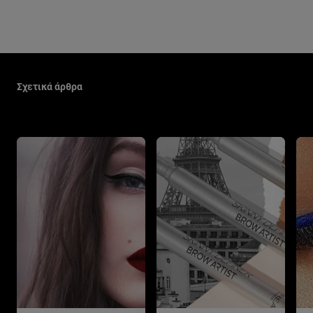
Παράλειψη ο/η/το slider: Make Up Related Articles
Σχετικά άρθρα