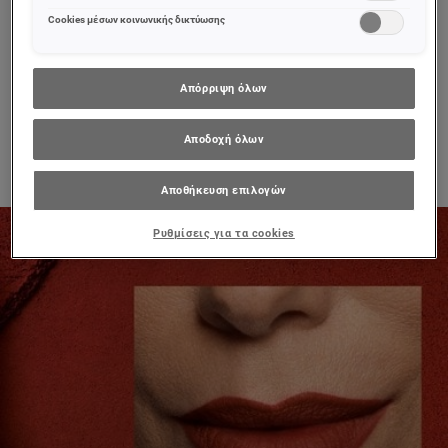
σας (επιλέγοντας το link «Ρυθμίσεις για τα cookies»).
BB 5 σε 1 Light
Περισσότερες πληροφορίες μπορείτε να βρείτε στην
Cookies μέσων κοινωνικής δικτύωσης
Απόρριψη όλων
0/5
Αποδοχή όλων
ΠΡΟΒΟΛΉ ΠΡΟΪΌΝΤΟΣ
Αποθήκευση επιλογών
Ρυθμίσεις για τα cookies