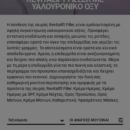
ΥΑΛΟΥΡΟΝΙΚΌ ΟΞΎ
Η σύνθεση της σειράς Revitalift Filler, είναι εμπλουτισμένη με
υψηλή συγκέντρωση υαλουρονικού οξέος. Προσφέρει
εντατική ενυδάτωση και σύσφιξη, μειώνει τις ρυτίδες,
επαναφέρει ορατά τον όγκο της επιδερμίδας και γεμίζει τις
λεπτές γραμμές. Τα αποτελέσματα είναι ορατά και κλινικά
αποδεδειγμένα. Άμεσα, η επιδερμίδα είναι αναζωογονημένη
και δείχνει πιο απαλή, ενώ παράλληλα ενυδατώνεται. Μέρα
με τη μέρα η επιδερμίδα γίνεται πιο πυκνή και ελαστική, το
περίγραμμα του προσώπου επανασχεδιάζεται και δείχνει
εμφανώς πιο νεανικό. Δημιουργήστε την δική σας
καθημερινή ρουτίνα περιποίησης και ομορφιάς με τα
προϊόντα της σειράς Revitalift Filler: Κρέμα Ημέρας, Κρέμα
Ημέρας με SPF, Κρέμα Νύχτας, Ορός Προσώπου, Ορός
Ματιών, Κρέμα Ματιών, Καθαριστικά, Υφασμάτινες Μάσκες.
ΟΙ ΑΝΑΓΚΕΣ ΜΟΥ ΕΙΝΑΙ