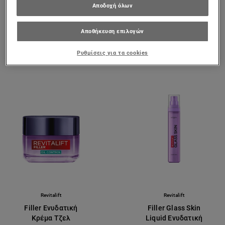
Οξύ
Αποδοχή όλων
0/5
0/5
Αποθήκευση επιλογών
ΠΡΟΒΟΛΉ ΠΡΟΪΌΝΤΟΣ
ΠΡΟΒΟΛΉ ΠΡΟΪΌΝΤΟΣ
Ρυθμίσεις για τα cookies
Revitalift
Revitalift
Filler Ενυδατική
Filler Glass Skin
Κρέμα Τζελ
Liquid Ενυδατική