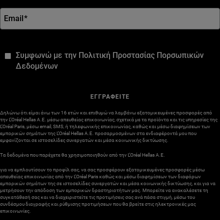
Email
*
*
Συμφωνώ με την Πολιτική Προστασίας Πορσωπικών
Δεδομένων
ΕΓΓΡΑΦΕΙΤΕ
Δηλώνω ότι είμαι άνω των 16 ετών και επιθυμώ να λαμβάνω εξατομικευμένες προσφορές από
την L’Oréal Hellas A.E. μέσω απευθείας επικοινωνίας, σχετικά με τα προϊόντα και τις υπηρεσίες της
L’Oréal Paris, μέσω email, SMS, ή τηλεφωνικής επικοινωνίας, καθώς και μέσω διαφημίσεων των
εμπορικών σημάτων της L’Oréal Hellas A.E. προσαρμοσμένων στα ενδιαφέροντά μου που
εμφανίζονται σε ιστοσελίδες συνεργατών και μέσα κοινωνικής δικτύωσης.
Τα δεδομένα που παρέχετε θα χρησιμοποιηθούν από την L’Oréal Hellas A.E.
για να εμπλουτίσουν το προφίλ σας, να σας προσφέρουν εξατομικευμένες προσφορές μέσω
απευθείας επικοινωνίας από την L’Oréal Paris καθώς και μέσω διαφημίσεων των διαφόρων
εμπορικών σημάτων της σε ιστοσελίδες συνεργατών και μέσα κοινωνικής δικτύωσης, και για να
μετρήσουν την απόδοση των εμπορικών δραστηριοτήτων μας. Μπορείτε να ανακαλέσετε τη
συγκατάθεσή σας και να διαχειριστείτε τις προτιμήσεις σας ανά πάσα στιγμή, μέσω του
συνδέσμου διαγραφής και ρύθμισης προτιμήσεων που θα βρείτε στις ηλεκτρονικές μας
επικοινωνίες.