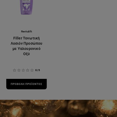
Revitalift
Filler Τονωτική
Λοσιόν Προσώπου
με Υαλουρονικό
Οξύ
0/5
ΠΡΟΒΟΛΉ ΠΡΟΪΌΝΤΟΣ