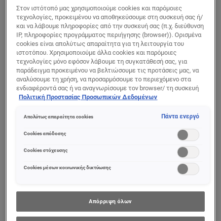
Στον ιστότοπό μας χρησιμοποιούμε cookies και παρόμοιες
τεχνολογίες, προκειμένου να αποθηκεύσουμε στη συσκευή σας ή/
και να λάβουμε πληροφορίες από την συσκευή σας (π.χ. διεύθυνση
ΠΡΟΒΟΛΉ ΠΡΟΪΌΝΤΟΣ
ΠΡΟΒΟΛΉ ΠΡΟΪΌΝΤΟΣ
IP, πληροφορίες προγράμματος περιήγησης (browser)). Ορισμένα
cookies είναι απολύτως απαραίτητα για τη λειτουργία του
ιστοτόπου. Χρησιμοποιούμε άλλα cookies και παρόμοιες
τεχνολογίες μόνο εφόσον λάβουμε τη συγκατάθεσή σας, για
παράδειγμα προκειμένου να βελτιώσουμε τις προτάσεις μας, να
αναλύσουμε τη χρήση, να προσαρμόσουμε το περιεχόμενο στα
ενδιαφέροντά σας ή να αναγνωρίσουμε τον browser/ τη συσκευή
σας για τη δημιουργία προφίλ με τα ενδιαφέροντά σας και να σας
Πολιτική Προστασίας Προσωπικών Δεδομένων
δείχνουμε σχετικό διαφημιστικό περιεχόμενο σε άλλες
διαδικτυακές προτάσεις. Μπορείτε να αποδεχθείτε cookies τα
Πάντα ενεργό
Απολύτως απαραίτητα cookies
οποία δεν είναι απαραίτητα («Αποδοχή όλων»), να τα απορρίψετε
(«Απόρριψη όλων») ή να ρυθμίσετε και να αποθηκεύσετε τις
Cookies απόδοσης
επιλογές σας («Αποθήκευση επιλογών»). Μπορείτε επίσης, ανά
πάσα στιγμή, να ελέγξετε και να ρυθμίσετε εκ νέου τις επιλογές
Cookies στόχευσης
σας (επιλέγοντας το link «Ρυθμίσεις για τα cookies»).
Περισσότερες πληροφορίες μπορείτε να βρείτε στην
Cookies μέσων κοινωνικής δικτύωσης
Revitalift
Revitalift
Filler
Filler Ορός
Αντιρυτιδικός
Ματιών με
Απόρριψη όλων
Ορός Προσώπου
Υαλουρονικό Οξύ
με Υαλουρονικό