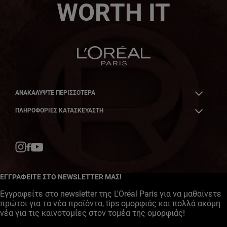
WORTH IT
ΑΝΑΚΑΛΎΨΤΕ ΠΕΡΙΣΣΌΤΕΡΑ
ΠΛΗΡΟΦΟΡΙΕΣ ΚΑΤΑΣΚΕΥΑΣΤΗ
Facebook
YouTube
Instagram
ΕΓΓΡΑΦΕΙΤΕ ΣΤΟ NEWSLETTER ΜΑΣ!
Εγγραφείτε στο newsletter της L'Oréal Paris για να μαθαίνετε
πρώτοι για τα νέα προϊόντα, tips ομορφιάς και πολλά ακόμη
νέα για τις καινοτομίες στον τομέα της ομορφιάς!