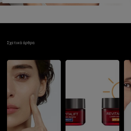
Παράλειψη ο/η/το slider: Skin Care Related Articles
Σχετικά άρθρα