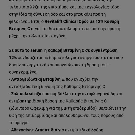
τελευταία λέξη της επιστήμης και της τεχνολογίας τόσο
στην ίδια τη σύνθεση όσο και στο μπουκάλι που τη
φιλοξενεί. Έτσι, ο
Revitalift Clinical Ορός με 12% Καθαρή
Βιταμίνη C
είναι το ίδιο αποτελεσματικός από την πρώτη
μέχρι την τελευταία σταγόνα.
Σε αυτό το serum, η Καθαρή Βιταμίνη C σε συγκέντρωση
12%
συνδυάζεται με δερματολογικά ενεργά συστατικά που
δρουν συνεργατικά και απογειώνουν τη δράση του -
συγκεκριμένα:
-
Αντιοξειδωτική Βιταμίνη Ε
, που ενισχύει την
αντιοξειδωτική δύναμη της Καθαρής Βιταμίνης C
-
Σαλικυλικό οξύ
που συμβάλλει στην αντιφλεγμονώδη και
αντιβακτηριδιακή δράση της Καθαρής βιταμίνης C
(ιδιαίτερα ωφέλιμη για τη μικτή επιδερμίδα), βελτιώνει την
υφή της επιδερμίδας και απελευθερώνει τους πόρους από
το σμήγμα.
-
Αδενοσίνη+ Διπεπτίδια
για αντιρυτιδική δράση