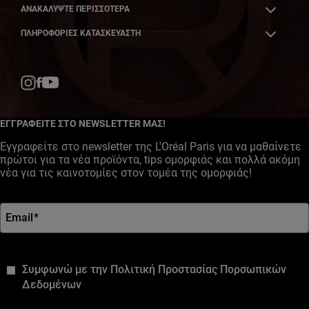
ΑΝΑΚΑΛΎΨΤΕ ΠΕΡΙΣΣΌΤΕΡΑ
ΠΛΗΡΟΦΟΡΙΕΣ ΚΑΤΑΣΚΕΥΑΣΤΗ
Facebook
YouTube
Instagram
ΕΓΓΡΑΦΕΙΤΕ ΣΤΟ NEWSLETTER ΜΑΣ!
Εγγραφείτε στο newsletter της L'Oréal Paris για να μαθαίνετε
πρώτοι για τα νέα προϊόντα, tips ομορφιάς και πολλά ακόμη
νέα για τις καινοτομίες στον τομέα της ομορφιάς!
Email
*
*
Συμφωνώ με την Πολιτική Προστασίας Πορσωπικών
Δεδομένων