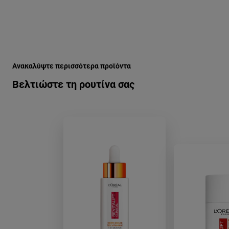
Παράλειψη ο/η/το slider: oros-bitaminhs-c-gia-to-proswpo-po
Ανακαλύψτε περισσότερα προϊόντα
Βελτιώστε τη ρουτίνα σας