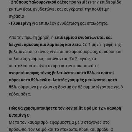
-
2 τύπους Υαλουρονικού οξέος
που γεμίζει την επιδερμίδα
εκ των έσω, ενυδατώνει και συγκρατεί την πολύτιμη
υγρασία
-
Γλυκερίνη
για επιπλέον ενυδάτωση και απαλότητα.
Από την πρώτη χρήση, η
επιδερμίδα ενυδατώνεται και
δείχνει αμέσως πιο λαμπερή και λεία
. Σε 1 μήνα, η υφή της
βελτιώνεται, ο τόνος γίνεται πιο ομοιόμορφος, οι πόροι και
οι λεπτές γραμμές μειώνονται. Σε 2 μήνες, τα
αποτελέσματα είναι ακόμα πιο εντυπωσιακά: ο
ανομοιόμορφος τόνος βελτιώνεται κατά 53%, οι ορατοί
πόροι κατά 59% ενώ οι λεπτές γραμμές μειώνονται κατά
55%
, σύμφωνα με κλινική δοκιμή σε 63 συμμετέχοντες για 8
εβδομάδες.
Πώς θα χρησιμοποιήσετε τον Revitalift Ορό με 12% Καθαρή
Βιταμίνη C:
Μετά τον καθαρισμό, εφαρμόστε 2 με 3 σταγόνες στο
πρόσωπο, τον λαιμό και το ντεκολτέ, πρωί και βράδυ. Ο