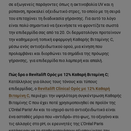
σε εξωγενείς παράγοντες όπως η ακτινοβολία UV και η
ρύπανση, προκαλεί οξειδωτικό στρες, το οποίο με τη σειρά
του επιταχύνει τη διαδικασία γήρανσης. Για αυτό το λόγο
είναι πολύ σημαντικό να ξεκινήσετε να φροντίζετε σωστά
την επιδερμίδα σας από τα 20. Οι δερματολόγοι προτείνουν
την καθημερινή τοπική εφαρμογή Καθαρής Βιταμίνης C,
μέσω ενός αντιοξειδωτικού ορού, μια κίνηση που
προλαμβάνει και διορθώνει τα σημάδια της πρόωρης
γήρανσης, για επιδερμίδα πιο λαμπερή και απαλή.
Πώς δρα ο Revitalift Ορός με 12% Kαθαρή Βιταμίνη C;
Κατάλληλος για όλους τους τόνους και τύπους
επιδερμίδας, ο
Revitalift Clinical Ορός με 12% Καθαρή
Βιταμίνη C
, περιέχει την υψηλότερη συγκέντρωση Καθαρής
Βιταμίνης C που έχει ποτέ χρησιμοποιηθεί σε προϊόν της
L’Oréal Paris! Αν και το ισχυρό αυτό αντιοξειδωτικό είναι
ένα ασταθές μόριο που «αντιδρά» στο φως, το οξυγόνο και
τις αλλαγές στο pH, οι ερευνητές της L’Oréal Paris
κατάφεραν να το σταθεροποιήσουν αξιοποιώντας την