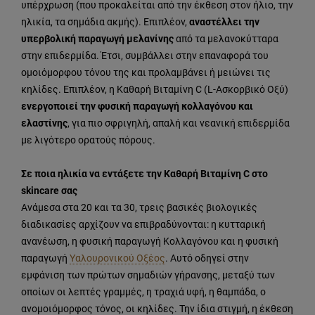
υπέρχρωση (που προκαλείται από την έκθεση στον ήλιο, την
ηλικία, τα σημάδια ακμής). Επιπλέον,
αναστέλλει την
υπερβολική παραγωγή μελανίνης
από τα μελανοκύτταρα
στην επιδερμίδα. Έτσι, συμβάλλει στην επαναφορά του
ομοιόμορφου τόνου της και προλαμβάνει ή μειώνει τις
κηλίδες. Επιπλέον, η Καθαρή Βιταμίνη C (L-Ασκορβικό Οξύ)
ενεργοποιεί την φυσική παραγωγή κολλαγόνου και
ελαστίνης
, για πιο σφριγηλή, απαλή και νεανική επιδερμίδα
με λιγότερο ορατούς πόρους.
Σε ποια ηλικία να εντάξετε την Καθαρή Βιταμίνη C στο
skincare σας
Ανάμεσα στα 20 και τα 30, τρεις βασικές βιολογικές
διαδικασίες αρχίζουν να επιβραδύνονται: η κυτταρική
ανανέωση, η φυσική παραγωγή Κολλαγόνου και η φυσική
παραγωγή
Υαλουρονικού Οξέος
. Αυτό οδηγεί στην
εμφάνιση των πρώτων σημαδιών γήρανσης, μεταξύ των
οποίων οι λεπτές γραμμές, η τραχιά υφή, η θαμπάδα, ο
ανομοιόμορφος τόνος, οι κηλίδες. Την ίδια στιγμή, η έκθεση