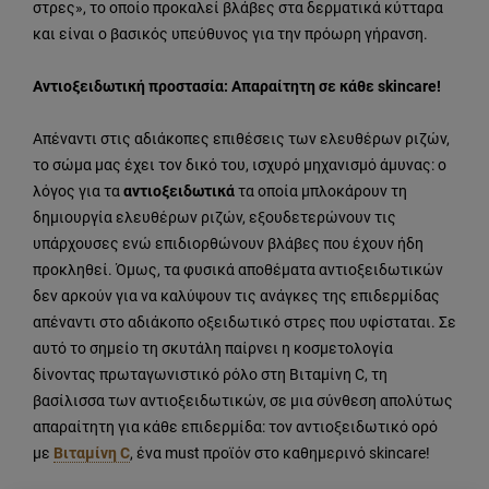
στρες», το οποίο προκαλεί βλάβες στα δερματικά κύτταρα
και είναι ο βασικός υπεύθυνος για την πρόωρη γήρανση.
Αντιοξειδωτική προστασία: Απαραίτητη σε κάθε skincare!
Απέναντι στις αδιάκοπες επιθέσεις των ελευθέρων ριζών,
το σώμα μας έχει τον δικό του, ισχυρό μηχανισμό άμυνας: ο
λόγος για τα
αντιοξειδωτικά
τα οποία μπλοκάρουν τη
δημιουργία ελευθέρων ριζών, εξουδετερώνουν τις
υπάρχουσες ενώ επιδιορθώνουν βλάβες που έχουν ήδη
προκληθεί. Όμως, τα φυσικά αποθέματα αντιοξειδωτικών
δεν αρκούν για να καλύψουν τις ανάγκες της επιδερμίδας
απέναντι στο αδιάκοπο οξειδωτικό στρες που υφίσταται. Σε
αυτό το σημείο τη σκυτάλη παίρνει η κοσμετολογία
δίνοντας πρωταγωνιστικό ρόλο στη Bιταμίνη C, τη
βασίλισσα των αντιοξειδωτικών, σε μια σύνθεση απολύτως
απαραίτητη για κάθε επιδερμίδα: τον αντιοξειδωτικό ορό
με
Βιταμίνη C
, ένα must προϊόν στο καθημερινό skincare!