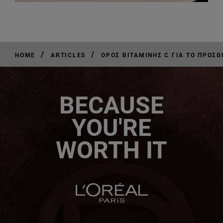
/
/
HOME
ARTICLES
ΟΡΌΣ ΒΙΤΑΜΊΝΗΣ C ΓΙΑ ΤΟ ΠΡΌΣΩ
BECAUSE
YOU'RE
WORTH IT