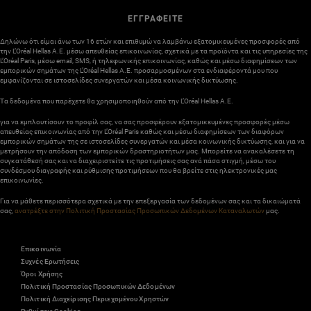
ΕΓΓΡΑΦΕΙΤΕ
Δηλώνω ότι είμαι άνω των 16 ετών και επιθυμώ να λαμβάνω εξατομικευμένες προσφορές από
την L’Oréal Hellas A.E. μέσω απευθείας επικοινωνίας, σχετικά με τα προϊόντα και τις υπηρεσίες της
L’Oréal Paris, μέσω email, SMS, ή τηλεφωνικής επικοινωνίας, καθώς και μέσω διαφημίσεων των
εμπορικών σημάτων της L’Oréal Hellas A.E. προσαρμοσμένων στα ενδιαφέροντά μου που
εμφανίζονται σε ιστοσελίδες συνεργατών και μέσα κοινωνικής δικτύωσης.
Τα δεδομένα που παρέχετε θα χρησιμοποιηθούν από την L’Oréal Hellas A.E.
για να εμπλουτίσουν το προφίλ σας, να σας προσφέρουν εξατομικευμένες προσφορές μέσω
απευθείας επικοινωνίας από την L’Oréal Paris καθώς και μέσω διαφημίσεων των διαφόρων
εμπορικών σημάτων της σε ιστοσελίδες συνεργατών και μέσα κοινωνικής δικτύωσης, και για να
μετρήσουν την απόδοση των εμπορικών δραστηριοτήτων μας. Μπορείτε να ανακαλέσετε τη
συγκατάθεσή σας και να διαχειριστείτε τις προτιμήσεις σας ανά πάσα στιγμή, μέσω του
συνδέσμου διαγραφής και ρύθμισης προτιμήσεων που θα βρείτε στις ηλεκτρονικές μας
επικοινωνίες.
Για να μάθετε περισσότερα σχετικά με την επεξεργασία των δεδομένων σας και τα δικαιώματά
σας,
ανατρέξτε στην Πολιτική Προστασίας Προσωπικών Δεδομένων Καταναλωτών
μας.
Επικοινωνία
Συχνές Ερωτήσεις
Όροι Χρήσης
Πολιτική Προστασίας Προσωπικών Δεδομένων
Πολιτική Διαχείρισης Περιεχομένου Χρηστών