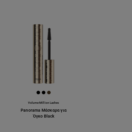
[Color]: #000000
[Color]: #000000
[Color]: #523E25
Volume Million Lashes
Panorama Mάσκαρα για
Όγκο Βlack