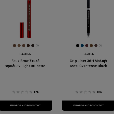
[Color]: #6f4c38
[Color]: #8e6b4f
[Color]: #7b5845
[Color]: #3c251b
[Color]: #312625
[Color]: #000000
[Color]: #004B79
[Color]: #612f3
[Color]: #6e
[Color]: 
More shades are available
More sh
Infaillible
Infaillible
Faux Brow Στυλό
Grip Liner 36H Μολύβι
Φρυδιών Light Brunette
Ματιών Intense Black
0/5
0/5
ΠΡΟΒΟΛΉ ΠΡΟΪΌΝΤΟΣ
ΠΡΟΒΟΛΉ ΠΡΟΪΌΝΤΟΣ