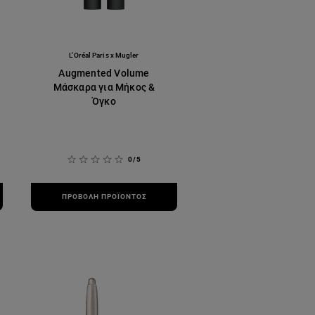
BA
2A2F
L'Oréal Paris x Mugler
Augmented Volume
Μάσκαρα για Μήκος &
Όγκο
0/5
ΠΡΟΒΟΛΉ ΠΡΟΪΌΝΤΟΣ