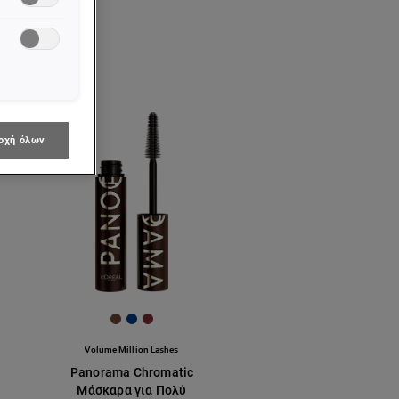
οχή όλων
[Color]: #704439
[Color]: #003c8a
[Color]: #7a2d39
Volume Million Lashes
Panorama Chromatic
Μάσκαρα για Πολύ