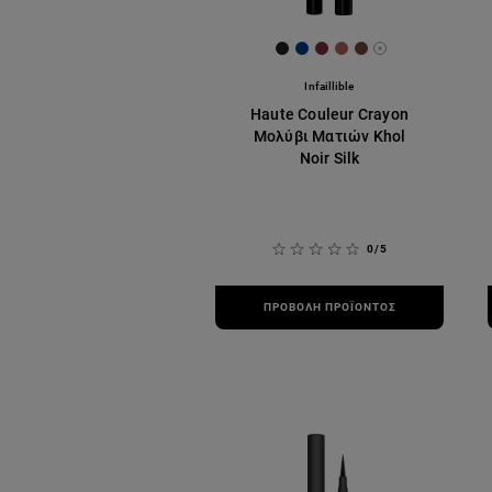
[Color]: #231f20
[Color]: #003c8a
[Color]: #7a2d39
[Color]: #aa6553
[Color]: #704439
More shades a
Infaillible
Haute Couleur Crayon
Μολύβι Ματιών Khol
Noir Silk
0/5
ΠΡΟΒΟΛΉ ΠΡΟΪΌΝΤΟΣ