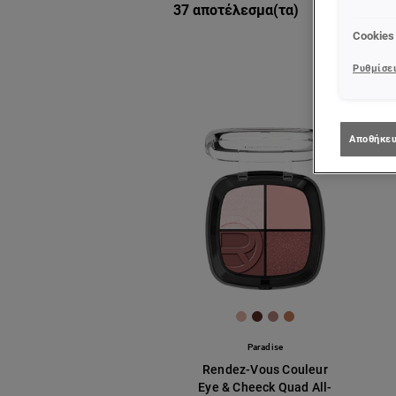
37 αποτέλεσμα(τα)
Cookies
Ρυθμίσει
Αποθήκευ
[Color]: #E4B4A4
[Color]: #582D26
[Color]: #B1807B
[Color]: #C27A54
Paradise
Rendez-Vous Couleur
Eye & Cheeck Quad All-