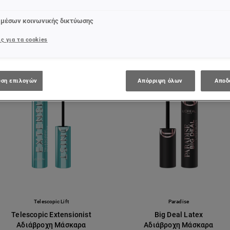
 μέσων κοινωνικής δικτύωσης
ς για τα cookies
ση επιλογών
Απόρριψη όλων
Αποδ
Telescopic Lift
Paradise
Telescopic Extensionist
Big Deal Latex
Αδιάβροχη Μάσκαρα
Αδιάβροχη Μάσκαρα