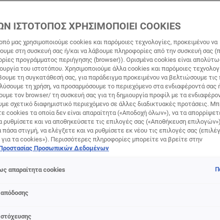
ΜΑΚΙΓΙΆΖ ΜΑΤΙΏΝ
ΩΝ ΙΣΤΟΤΟΠΟΣ ΧΡΗΣΙΜΟΠΟΙΕΙ COOKIES
οπό μας χρησιμοποιούμε cookies και παρόμοιες τεχνολογίες, προκειμένου να
υμε στη συσκευή σας ή/και να λάβουμε πληροφορίες από την συσκευή σας (π
γιάζ ματιών αποτελεί πραγματικό πάθος για τη L'Oréal Paris. Μ
ορίες προγράμματος περιήγησης (browser)). Ορισμένα cookies είναι απολύτ
ατιών και φρυδιών, σκιές ματιών: τα προϊόντα μακιγιάζ μας 
τουργία του ιστοτόπου. Χρησιμοποιούμε άλλα cookies και παρόμοιες τεχνολογ
ούν σε ατελείωτους συνδυασμούς ή να φορεθούν μόνα τους γι
ουμε τη συγκατάθεσή σας, για παράδειγμα προκειμένου να βελτιώσουμε τις
αλύσουμε τη χρήση, να προσαρμόσουμε το περιεχόμενο στα ενδιαφέροντά σας 
στρώση μάσκαρα αρκεί για να τονίσει τις βλεφαρίδες σας κα
υμε τον browser/ τη συσκευή σας για τη δημιουργία προφίλ με τα ενδιαφέρον
στο βλέμμα σας. Αυτή η αγαπημένη απλή κίνηση πολλών γυν
υμε σχετικό διαφημιστικό περιεχόμενο σε άλλες διαδικτυακές προτάσεις. Μπ
υψηλής ποιότητας προϊόντα μακιγιάζ φρυδιών, όπως μολύβι
ε cookies τα οποία δεν είναι απαραίτητα («Αποδοχή όλων»), να τα απορρίψε
χήμα στα φρύδια και κάνουν τα μάτια να δείχνουν μεγαλύτερα.
α ρυθμίσετε και να αποθηκεύσετε τις επιλογές σας («Αποθήκευση επιλογών»
ά πάσα στιγμή, να ελέγξετε και να ρυθμίσετε εκ νέου τις επιλογές σας (επιλέγ
ονικά το γυναικείο βλέμμα με εντυπωσιακές πινελιές λάμψης
 για τα cookies»). Περισσότερες πληροφορίες μπορείτε να βρείτε στην
θενται σε πολλές διαφορετικές υφές. Οι σκιές παραμένουν 
 Προστασίας Προσωπικών Δεδομένων
 καθώς επιτρέπουν την ανάμειξη διαφορετικών στυλ και δίνο
ματιών μέσω διάφορων τεχνικών, όπως το smoky-eye. Υπάρχ
ς απαραίτητα cookies
Π
μοί μακιγιάζ ματιών για να αναδείξετε το βλέμμα σας με κο
 απόδοσης
 στόχευσης