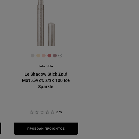
2
4a2b
#573F3C
[Color]: #dfddde
[Color]: #fce8c8
[Color]: #f9d1c8
[Color]: #dd7579
[Color]: #b58f96
ades are available
More shades are available
Infaillible
Le Shadow Stick Σκιά
Ματιών σε Στικ 100 Ice
Sparkle
0/5
ΠΡΟΒΟΛΉ ΠΡΟΪΌΝΤΟΣ