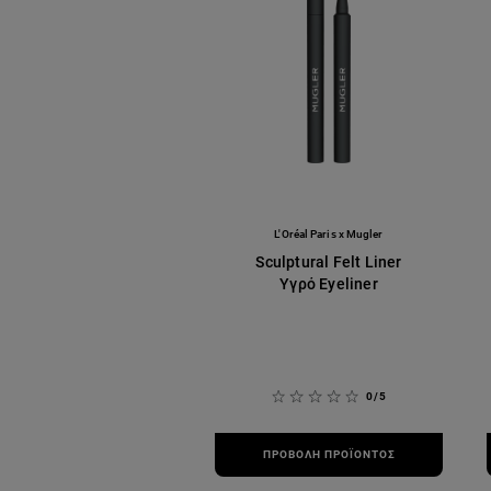
L'Oréal Paris x Mugler
Sculptural Felt Liner
Υγρό Eyeliner
0/5
ΠΡΟΒΟΛΉ ΠΡΟΪΌΝΤΟΣ