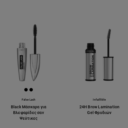
[Color]: #000000
[Color]: #000000
False Lash
Infaillible
Black Μάσκαρα για
24H Brow Lamination
Βλεφαρίδες σαν
Gel Φρυδιών
Ψεύτικες