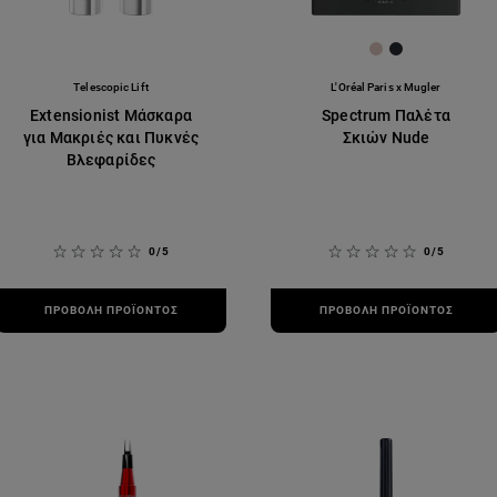
[Color]: #D9C4
[Color]: #25
re available
Telescopic Lift
L'Oréal Paris x Mugler
Extensionist Μάσκαρα
Spectrum Παλέτα
για Μακριές και Πυκνές
Σκιών Nude
Βλεφαρίδες
0/5
0/5
ΠΡΟΒΟΛΉ ΠΡΟΪΌΝΤΟΣ
ΠΡΟΒΟΛΉ ΠΡΟΪΌΝΤΟΣ