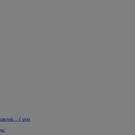
μακιγιά
…
ζ σου
ης;