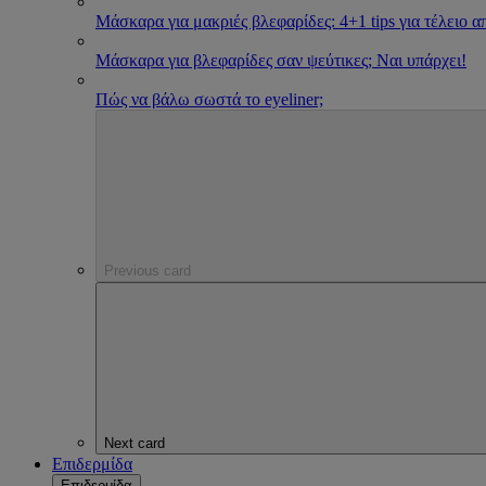
Μάσκαρα για μακριές βλεφαρίδες: 4+1 tips για τέλειο 
Μάσκαρα για βλεφαρίδες σαν ψεύτικες; Ναι υπάρχει!
Πώς να βάλω σωστά το eyeliner;
Previous card
Next card
Επιδερμίδα
Επιδερμίδα