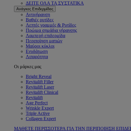
ΔΕΙΤΕ ΟΛΑ ΤΑ ΣΥΣΤΑΤΙΚΑ
Ανάγκες Επιδερμίδας
Αντιγήρανση
Βαθιές ρυτίδες
Λεπτές γραμμές & Ρυτίδες
Πρώιμα σημάδια γήρανσης
Λαμπερή επιδερμίδα
Περιποίηση ματιών
Μαύροι κύκλοι
Ενυδάτωση
Λιπαρότητα
Οι μάρκες μας
Bright Reveal
Revitalift Filler
Revitalift Laser
Revitalift Clinical
Revitalift
Age Perfect
Wrinkle Expert
Triple Active
Collagen Expert
ΜΑΘΕΤΕ ΠΕΡΙΣΣΟΤΕΡΑ ΓΙΑ ΤΗΝ ΠΕΡΙΠΟΙΗΣΗ ΕΠΙΔΕ