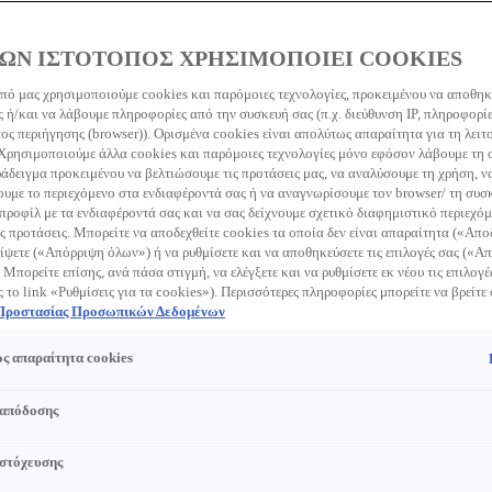
ΩΝ ΙΣΤΟΤΟΠΟΣ ΧΡΗΣΙΜΟΠΟΙΕΙ COOKIES
πό μας χρησιμοποιούμε cookies και παρόμοιες τεχνολογίες, προκειμένου να αποθη
 ή/και να λάβουμε πληροφορίες από την συσκευή σας (π.χ. διεύθυνση IP, πληροφορί
earch this site
Clear s
ς περιήγησης (browser)). Ορισμένα cookies είναι απολύτως απαραίτητα για τη λειτ
 Χρησιμοποιούμε άλλα cookies και παρόμοιες τεχνολογίες μόνο εφόσον λάβουμε τη
ράδειγμα προκειμένου να βελτιώσουμε τις προτάσεις μας, να αναλύσουμε τη χρήση, ν
με το περιεχόμενο στα ενδιαφέροντά σας ή να αναγνωρίσουμε τον browser/ τη συσκ
προφίλ με τα ενδιαφέροντά σας και να σας δείχνουμε σχετικό διαφημιστικό περιεχόμ
ς προτάσεις. Μπορείτε να αποδεχθείτε cookies τα οποία δεν είναι απαραίτητα («Απ
ίψετε («Απόρριψη όλων») ή να ρυθμίσετε και να αποθηκεύσετε τις επιλογές σας («
 Μπορείτε επίσης, ανά πάσα στιγμή, να ελέγξετε και να ρυθμίσετε εκ νέου τις επιλογέ
ς το link «Ρυθμίσεις για τα cookies»). Περισσότερες πληροφορίες μπορείτε να βρείτε
 Προστασίας Προσωπικών Δεδομένων
ς απαραίτητα cookies
 απόδοσης
 στόχευσης