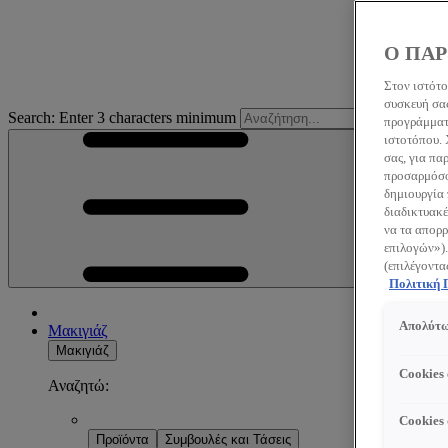
Ο ΠΑΡ
Στον ιστότο
συσκευή σας
Search: Enter 3 characters minimum
S
προγράμματο
ιστοτόπου.
σας, για πα
προσαρμόσου
δημιουργία 
διαδικτυακέ
να τα απορρ
επιλογών»).
(επιλέγοντα
Πολιτική
Απολύτω
Μακιγιάζ
Μακιγιάζ
Cookies
Αναζητώ:
Cookies
Προϊόντα
Συμβουλές και Τάσεις