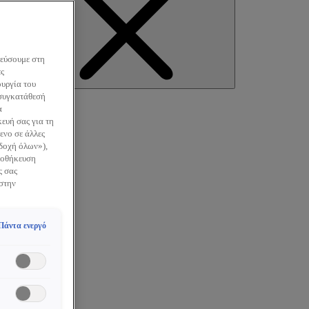
κεύσουμε στη
ες
earch
ουργία του
 συγκατάθεσή
α
ευή σας για τη
ενο σε άλλες
οδοχή όλων»),
Αποθήκευση
ς σας
 στην
Πάντα ενεργό