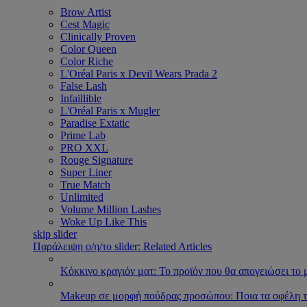
Brow Artist
Cest Magic
Clinically Proven
Color Queen
Color Riche
L'Oréal Paris x Devil Wears Prada 2
False Lash
Infaillible
L'Oréal Paris x Mugler
Paradise Extatic
Prime Lab
PRO XXL
Rouge Signature
Super Liner
True Match
Unlimited
Volume Million Lashes
Woke Up Like This
skip slider
Παράλειψη ο/η/το slider: Related Articles
Κόκκινο κραγιόν ματ: Το προϊόν που θα απογειώσει το 
Makeup σε μορφή πούδρας προσώπου: Ποια τα οφέλη τ