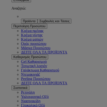
Αναζητώ:
Προϊόντα
Συμβουλές και Τάσεις
Περιποίηση Προσώπου
Κρέμα ημέρας
Κρέμα νύχτας
Κρέμα ματιών
Ορός προσώπου
Μάσκα Προσώπου
ΔΕΙΤΕ ΟΛΑ ΤΑ ΠΡΟΪΟΝΤΑ
Καθαρισμός Προσώπου
Gel Καθαρισμού
Τονωτική λοσιόν
Γαλάκτωμα Καθαρισμού
Ντεμακιγιάζ
Peeling Προσώπου
ΔΕΙΤΕ ΟΛΑ ΤΑ ΠΡΟΪΟΝΤΑ
Συστατικά
Ρετινόλη
Υαλουρονικό Οξύ
Νιασιναμίδη
Γλυκολικό Οξύ