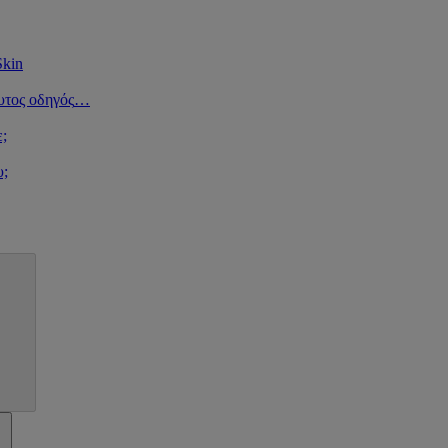
Skin
υτος οδηγός
…
ε;
υ;