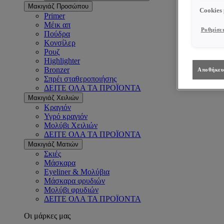
Μακιγιάζ Προσώπου
Cookies
Primer
Μέικ απ
Ρυθμίσει
Πούδρα
Κονσίλερ
Ρουζ
Highlighter
Bronzer
Αποθήκευ
Σπρέι σταθεροποιήσης
ΔΕΙΤΕ ΟΛΑ ΤΑ ΠΡΟΪΟΝΤΑ
Μακιγιάζ Χειλιών
Κραγιόν
Υγρό κραγιόν
Μολύβι Χειλιών
ΔΕΙΤΕ ΟΛΑ ΤΑ ΠΡΟΪΟΝΤΑ
Μακιγιάζ Ματιών
Σκιές
Μάσκαρα
Eyeliner & Μολύβια
Μάσκαρα φρυδιών
Μολύβι φρυδιών
ΔΕΙΤΕ ΟΛΑ ΤΑ ΠΡΟΪΟΝΤΑ
Οι μάρκες μας