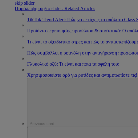
skip slider
Παράλειψη ο/η/το slider: Related Articles
TikTok Trend Alert: Πώς να πετύχεις το απόλυτο Glass 
Προϊόντα περιποίησης προσώπου & συστατικά: Ο απόλ
Τι είναι το οξειδωτικό στρες και πώς το αντιμετωπίζουμ
Πώς συμβάλλει η ρετινόλη στην αντιγήρανση προσώπο
Γλυκολικό οξύ: Τι είναι και ποια τα οφέλη του;
Χρησιμοποιείστε ορό για ρυτίδες και αντιμετωπίστε τις!
Previous card