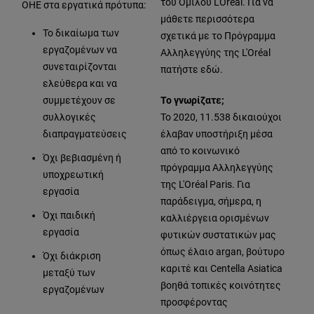
του Ομίλου L'Oréal. Για να
ΟΗΕ στα εργατικά πρότυπα:
μάθετε περισσότερα
Το δικαίωμα των
σχετικά με το Πρόγραμμα
εργαζομένων να
Αλληλεγγύης της L'Oréal
συνεταιρίζονται
πατήστε εδώ.
ελεύθερα και να
συμμετέχουν σε
Το γνωρίζατε;
συλλογικές
Το 2020, 11.538 δικαιούχοι
διαπραγματεύσεις
έλαβαν υποστήριξη μέσα
από το κοινωνικό
Όχι βεβιασμένη ή
πρόγραμμα Αλληλεγγύης
υποχρεωτική
της L'Oréal Paris. Για
εργασία
παράδειγμα, σήμερα, η
Όχι παιδική
καλλιέργεια ορισμένων
εργασία
φυτικών συστατικών μας
όπως έλαιο argan, βούτυρο
Όχι διάκριση
καριτέ και Centella Asiatica
μεταξύ των
βοηθά τοπικές κοινότητες
εργαζομένων
προσφέροντας