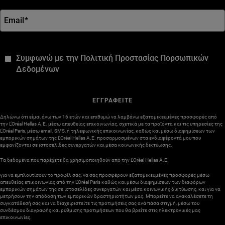
Email
*
*
Συμφωνώ με την Πολιτική Προστασίας Πορσωπικών
Δεδομένων
ΕΓΓΡΑΦΕΙΤΕ
Δηλώνω ότι είμαι άνω των 16 ετών και επιθυμώ να λαμβάνω εξατομικευμένες προσφορές από
την L’Oréal Hellas A.E. μέσω απευθείας επικοινωνίας, σχετικά με τα προϊόντα και τις υπηρεσίες της
L’Oréal Paris, μέσω email, SMS, ή τηλεφωνικής επικοινωνίας, καθώς και μέσω διαφημίσεων των
εμπορικών σημάτων της L’Oréal Hellas A.E. προσαρμοσμένων στα ενδιαφέροντά μου που
εμφανίζονται σε ιστοσελίδες συνεργατών και μέσα κοινωνικής δικτύωσης.
Τα δεδομένα που παρέχετε θα χρησιμοποιηθούν από την L’Oréal Hellas A.E.
για να εμπλουτίσουν το προφίλ σας, να σας προσφέρουν εξατομικευμένες προσφορές μέσω
απευθείας επικοινωνίας από την L’Oréal Paris καθώς και μέσω διαφημίσεων των διαφόρων
εμπορικών σημάτων της σε ιστοσελίδες συνεργατών και μέσα κοινωνικής δικτύωσης, και για να
μετρήσουν την απόδοση των εμπορικών δραστηριοτήτων μας. Μπορείτε να ανακαλέσετε τη
συγκατάθεσή σας και να διαχειριστείτε τις προτιμήσεις σας ανά πάσα στιγμή, μέσω του
συνδέσμου διαγραφής και ρύθμισης προτιμήσεων που θα βρείτε στις ηλεκτρονικές μας
επικοινωνίες.