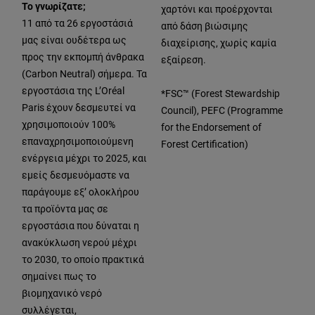
Το γνωρίζατε;
χαρτόνι και προέρχονται
11 από τα 26 εργοστάσιά
από δάση βιώσιμης
μας είναι ουδέτερα ως
διαχείρισης, χωρίς καμία
προς την εκπομπή άνθρακα
εξαίρεση.
(Carbon Neutral) σήμερα. Τα
εργοστάσια της L’Oréal
*FSC™ (Forest Stewardship
Paris έχουν δεσμευτεί να
Council), PEFC (Programme
χρησιμοποιούν 100%
for the Endorsement of
επαναχρησιμοποιούμενη
Forest Certification)
ενέργεια μέχρι το 2025, και
εμείς δεσμευόμαστε να
παράγουμε εξ’ ολοκλήρου
τα προϊόντα μας σε
εργοστάσια που δύναται η
ανακύκλωση νερού μέχρι
το 2030, το οποίο πρακτικά
σημαίνει πως το
βιομηχανικό νερό
συλλέγεται,