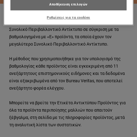
Αποθήκευση επιλογών
Η επισήμανση δίνει σε κάθε προϊόν μία βαθμολογία, από A
Ρυθμίσεις για τα cookies
μέχρι Ε. Προϊόντα με βαθμολογία «Α» έχουν τον μικρότερο
Συνολικό Περιβαλλοντικό Αντίκτυπο σε σύγκριση με τα
βαθμολογημένα με «Ε» προϊόντα, τα οποία έχουν τον
μεγαλύτερο Συνολικό Περιβαλλοντικό Αντίκτυπο.
Η μέθοδος που χρησιμοποιήθηκε για τον υπολογισμό της
βαθμολογίας κάθε προϊόντος είναι εγκεκριμένη από 11
ανεξάρτητους επιστημονικούς ειδήμονες και τα δεδομένα
είναι εξακριβωμένα από τον Bureau Veritas, που αποτελεί
ανεξάρτητο φορέα ελέγχου.
Μπορείτε να βρείτε την Ετικέτα Αντικτύπου Προϊόντος για
όλα τα προϊόντα περιποίησης μαλλιών που απαιτούν
ξέβγαλμα, στη σελίδα με τις πληροφορίες προϊόντος, μετά
τη αναλυτική λίστα των συστατικών.