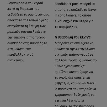
θερμοκρασία του νερού
conditioner μας. Μπορείτε,
κατά τη διάρκεια που
επίσης, να επιλέξετε leave-
ξεβγάζετε το σαμπουάν σας,
in conditioners, τα οποία
αποκτάτε πολλαπλά οφέλη:
είναι συχνά καλύτερα για
ενισχύσετε τη λάμψη των
το περιβάλλον.
μαλλιών σας και λειένετε
την επιφάνεια της τρίχας,
Η συμβουλή του ELVIVE
συμβάλλοντας παράλληλα
Μπορείτε να επιλέξετε να
στη μείωση του
μειώσετε την κατανάλωση
περιβαλλοντικού
οικιακής χρήσης νερού με
αντικτύπου.
πολλούς τρόπους, καθώς το
Elvive έχει αναπτύξει
προϊόντα περιποίησης για
τα οποία δεν απαιτείται
ξέβγαλμα, καθώς και leave
in προϊόντα που μπορούν να
χρησιμοποιηθούν χωρίς να
έχει επέλθει πρώτα
λούσιμο. Τα dry shampoos