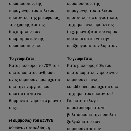
συσκευασίας, της
συσκευασίας, της
παραγωγής του τελικού
παραγωγής του τελικού
προϊόντος, της μεταφοράς,
προϊόντος στο εργοστάσιο,
της χρήσης και της
τη χρήση ενός προϊόντος
διαχείρισης των
(π.χ. μπάνιο) και του νερού
απορριμμάτων της
που απαιτείται για την
συσκευασίας του.
επεξεργασία των λυμάτων.
Το γνωρίζατε;
Το γνωρίζατε;
Κατά μέσο όρο, το 70% του
Κατά μέσο όρο, 60% του
αποτυπώματος άνθρακα
αποτυπώματος νερού ενός
ενός σαμπουάν προέρχεται
σαμπουάν ή ενός
από την ενέργεια που
conditioner προέρχεται από
απαιτείται για να
τη χρήση του προϊόντος!
θερμάνετε νερό στο μπάνιο
Για αυτό το λόγο,
σας.
αποσκοπούμε στο να
βελτιώσουμε την ευκολία
Η συμβουλή του ELVIVE
ξεβγάλματος των
Μειώνοντας απλώς τη
σαμπουάν και των