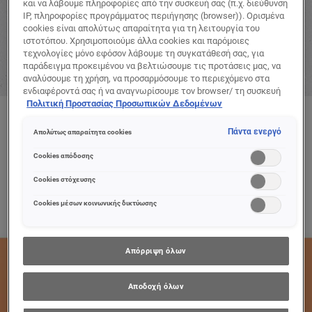
και να λάβουμε πληροφορίες από την συσκευή σας (π.χ. διεύθυνση
IP, πληροφορίες προγράμματος περιήγησης (browser)). Ορισμένα
cookies είναι απολύτως απαραίτητα για τη λειτουργία του
ιστοτόπου. Χρησιμοποιούμε άλλα cookies και παρόμοιες
τεχνολογίες μόνο εφόσον λάβουμε τη συγκατάθεσή σας, για
παράδειγμα προκειμένου να βελτιώσουμε τις προτάσεις μας, να
αναλύσουμε τη χρήση, να προσαρμόσουμε το περιεχόμενο στα
ενδιαφέροντά σας ή να αναγνωρίσουμε τον browser/ τη συσκευή
σας για τη δημιουργία προφίλ με τα ενδιαφέροντά σας και να σας
Πολιτική Προστασίας Προσωπικών Δεδομένων
δείχνουμε σχετικό διαφημιστικό περιεχόμενο σε άλλες
ΑΝΑΚΑΛΥΨΤΕ ΤΗ ΒΑΘΜΟΛΟΓΙΑ ΤΩΝ
διαδικτυακές προτάσεις. Μπορείτε να αποδεχθείτε cookies τα
ΠΡΟΪΟΝΤΩΝ ΜΑΣ
Πάντα ενεργό
Απολύτως απαραίτητα cookies
οποία δεν είναι απαραίτητα («Αποδοχή όλων»), να τα απορρίψετε
(«Απόρριψη όλων») ή να ρυθμίσετε και να αποθηκεύσετε τις
Cookies απόδοσης
επιλογές σας («Αποθήκευση επιλογών»). Μπορείτε επίσης, ανά
πάσα στιγμή, να ελέγξετε και να ρυθμίσετε εκ νέου τις επιλογές
Cookies στόχευσης
σας (επιλέγοντας το link «Ρυθμίσεις για τα cookies»).
Περισσότερες πληροφορίες μπορείτε να βρείτε στην
Cookies μέσων κοινωνικής δικτύωσης
Απόρριψη όλων
Αποδοχή όλων