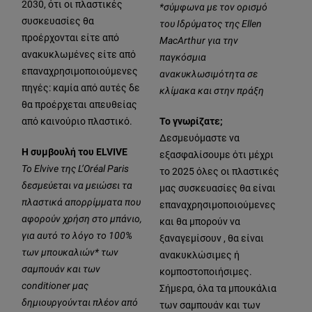
2030, ότι οι πλαστικές
*σύμφωνα με τον ορισμό
συσκευασίες θα
του Ιδρύματος της Ellen
προέρχονται είτε από
MacArthur για την
ανακυκλωμένες είτε από
παγκόσμια
επαναχρησιμοποιούμενες
ανακυκλωσιμότητα σε
πηγές: καμία από αυτές δε
κλίμακα και στην πράξη
θα προέρχεται απευθείας
από καινούριο πλαστικό.
Το γνωρίζατε;
Δεσμευόμαστε να
Η συμβουλή του ELVIVE
εξασφαλίσουμε ότι μέχρι
Το Elvive της L’Oréal Paris
το 2025 όλες οι πλαστικές
δεσμεύεται να μειώσει τα
μας συσκευασίες θα είναι
πλαστικά απορρίμματα που
επαναχρησιμοποιούμενες
αφορούν χρήση στο μπάνιο,
και θα μπορούν να
για αυτό το λόγο το 100%
ξαναγεμίσουν , θα είναι
των μπουκαλιών* των
ανακυκλώσιμες ή
σαμπουάν και των
κομποστοποιήσιμες.
conditioner μας
Σήμερα, όλα τα μπουκάλια
δημιουργούνται πλέον από
των σαμπουάν και των