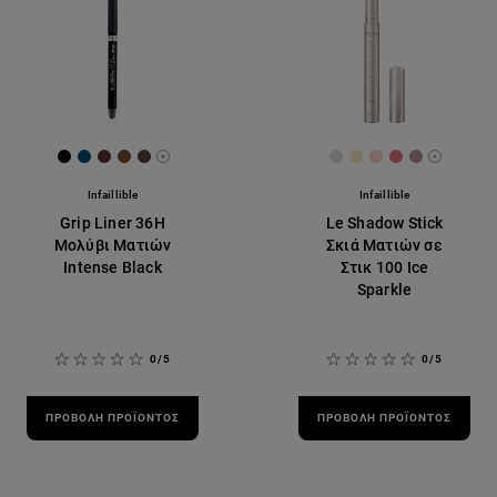
[Color]: #000000
[Color]: #004B79
[Color]: #612f32
[Color]: #6e4a2b
[Color]: #573F3C
[Color]: #dfddde
[Color]: #fce8c8
[Color]: #f9d1c
[Color]: #dd
[Color]: #
More shades are available
More sh
Infaillible
Infaillible
Grip Liner 36H
Le Shadow Stick
Μολύβι Ματιών
Σκιά Ματιών σε
Intense Black
Στικ 100 Ice
Sparkle
0/5
0/5
ΠΡΟΒΟΛΉ ΠΡΟΪΌΝΤΟΣ
ΠΡΟΒΟΛΉ ΠΡΟΪΌΝΤΟΣ