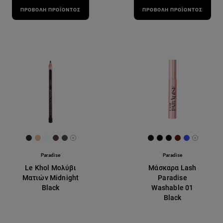
ΠΡΟΒΟΛΉ ΠΡΟΪΌΝΤΟΣ
ΠΡΟΒΟΛΉ ΠΡΟΪΌΝΤΟΣ
[Color]: #262B30
[Color]: #E8B997
[Color]: #F8F9FD
[Color]: #58403B
[Color]: #524F51
[Color]: #121111
[Color]: #000000
[Color]: #0F0e0
[Color]: #5B
[Color]: 
More shades are available
More sh
Paradise
Paradise
Le Khol Μολύβι
Μάσκαρα Lash
Ματιών Midnight
Paradise
Black
Washable 01
Black