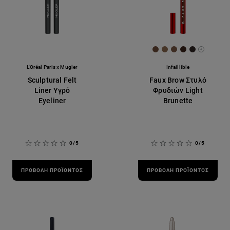
[Color]: #6f4c38
[Color]: #8e6b4f
[Color]: #7b58
[Color]: #3c
[Color]: 
More sh
L'Oréal Paris x Mugler
Infaillible
Sculptural Felt
Faux Brow Στυλό
Liner Υγρό
Φρυδιών Light
Eyeliner
Brunette
0/5
0/5
ΠΡΟΒΟΛΉ ΠΡΟΪΌΝΤΟΣ
ΠΡΟΒΟΛΉ ΠΡΟΪΌΝΤΟΣ