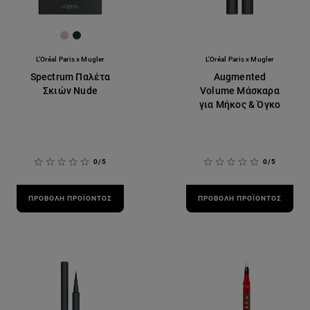
[Color]: #D9C4BA
[Color]: #252A2F
L'Oréal Paris x Mugler
L'Oréal Paris x Mugler
Spectrum Παλέτα
Augmented
Σκιών Nude
Volume Μάσκαρα
για Μήκος & Όγκο
0/5
0/5
ΠΡΟΒΟΛΉ ΠΡΟΪΌΝΤΟΣ
ΠΡΟΒΟΛΉ ΠΡΟΪΌΝΤΟΣ