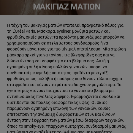
ΜΑΚΙΓΙΆΖ ΜΑΤΙΏΝ
Η τέχνη του μακιγιάζ ματιών αποτελεί πραγματικό πάθος για
τη L'Oréal Paris. Μάσκαρα, eyeliner, μολύβια ματιών και
φρυδιών, σκιές ματιών: τα προϊόντα μακιγιάζ μας μπορούν να
χρησιμοποιηθούν σε ατελείωτους συνδυασμούς ή να
φορεθούν μόνα τους για πιο μίνιμαλ αποτέλεσμα. Μία στρώση
μάσκαρα αρκεί για να τονίσει τις βλεφαρίδες σας και να
δώσει ένταση και κομψότητα στο βλέμμα σας. Αυτή η
αγαπημένη απλή κίνηση πολλών γυναικών μπορεί να
συνδυαστεί με υψηλής ποιότητας προϊόντα μακιγιάζ
φρυδιών, όπως μολύβια ή πούδρες που δίνουν τέλειο σχήμα
στα φρύδια και κάνουν τα μάτια να δείχνουν μεγαλύτερα. Τα
eyeliner μας ντύνουν διαχρονικά το γυναικείο βλέμμα με
εντυπωσιακές πινελιές λάμψης. Εφαρμόζονται εύκολα και
διατίθενται σε πολλές διαφορετικές υφές. Οι σκιές
παραμένουν αγαπημένη επιλογή των γυναικών, καθώς
επιτρέπουν την ανάμειξη διαφορετικών στυλ και δίνουν
ένταση στην έκφραση των ματιών μέσω διάφορων τεχνικών,
όπως το smoky-eye. Υπάρχουν αμέτρητοι συνδυασμοί μακιγιάζ
ματιών για να αναδείξετε το βλέμμα σας με κομψότητα.