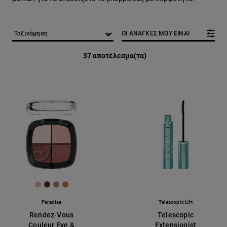
ΟΙ ΑΝΑΓΚΕΣ ΜΟΥ ΕΙΝΑΙ
37 αποτέλεσμα(τα)
[Color]: #E4B4A4
[Color]: #582D26
[Color]: #B1807B
[Color]: #C27A54
Paradise
Telescopic Lift
Rendez-Vous
Telescopic
Couleur Eye &
Extensionist