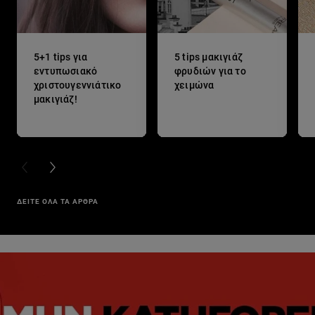
5+1 tips για
5 tips μακιγιάζ
εντυπωσιακό
φρυδιών για το
χριστουγεννιάτικο
χειμώνα
μακιγιάζ!
PREVIOUS CARD
NEXT CARD
ΔΕΙΤΕ ΟΛΑ ΤΑ ΑΡΘΡΑ