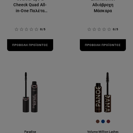
Cheeck Quad All-
Αδιάβροχη
in-One Παλέτα
Μάσκαρα
Σκιών 01
0/5
0/5
ΠΡΟΒΟΛΉ ΠΡΟΪΌΝΤΟΣ
ΠΡΟΒΟΛΉ ΠΡΟΪΌΝΤΟΣ
[Color]: #704439
[Color]: #003c
[Color]: #7
Paradise
Volume Million Lashes