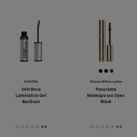
[Color]: #000000
[Color]: #000
[Color]: #5
Infaillible
Volume Million Lashes
24H Brow
Panorama
Lamination Gel
Mάσκαρα για Όγκο
Φρυδιών
Βlack
0/5
0/5