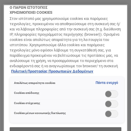
Big Deal Latex
Panorama
Ο ΠΑΡΩΝ ΙΣΤΟΤΟΠΟΣ
Μάσκαρα για Όγκο
Chromatic
ΧΡΗΣΙΜΟΠΟΙΕΙ COOKIES
και Μήκος
Μάσκαρα για
Στον ιστότοπό μας χρησιμοποιούμε cookies και παρόμοιες
Πολύ Όγκο Brun
τεχνολογίες, προκειμένου να αποθηκεύσουμε στη συσκευή σας ή/
και να λάβουμε πληροφορίες από την συσκευή σας (π.χ. διεύθυνση
Leather
IP, πληροφορίες προγράμματος περιήγησης (browser)). Ορισμένα
cookies είναι απολύτως απαραίτητα για τη λειτουργία του
0/5
0/5
ιστοτόπου. Χρησιμοποιούμε άλλα cookies και παρόμοιες
τεχνολογίες μόνο εφόσον λάβουμε τη συγκατάθεσή σας, για
παράδειγμα προκειμένου να βελτιώσουμε τις προτάσεις μας, να
ΠΡΟΒΟΛΉ ΠΡΟΪΌΝΤΟΣ
ΠΡΟΒΟΛΉ ΠΡΟΪΌΝΤΟΣ
αναλύσουμε τη χρήση, να προσαρμόσουμε το περιεχόμενο στα
ενδιαφέροντά σας ή να αναγνωρίσουμε τον browser/ τη συσκευή
σας για τη δημιουργία προφίλ με τα ενδιαφέροντά σας και να σας
Πολιτική Προστασίας Προσωπικών Δεδομένων
δείχνουμε σχετικό διαφημιστικό περιεχόμενο σε άλλες
διαδικτυακές προτάσεις. Μπορείτε να αποδεχθείτε cookies τα
Πάντα ενεργό
Απολύτως απαραίτητα cookies
οποία δεν είναι απαραίτητα («Αποδοχή όλων»), να τα απορρίψετε
(«Απόρριψη όλων») ή να ρυθμίσετε και να αποθηκεύσετε τις
Cookies απόδοσης
επιλογές σας («Αποθήκευση επιλογών»). Μπορείτε επίσης, ανά
πάσα στιγμή, να ελέγξετε και να ρυθμίσετε εκ νέου τις επιλογές
Cookies στόχευσης
σας (επιλέγοντας το link «Ρυθμίσεις για τα cookies»).
Περισσότερες πληροφορίες μπορείτε να βρείτε στην
Cookies μέσων κοινωνικής δικτύωσης