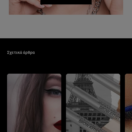
Παράλειψη ο/η/το slider: Make Up Related Articles
Σχετικά άρθρα