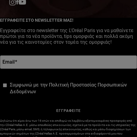
Facebook
YouTube
Instagram
ΕΓΓΡΑΦΕΙΤΕ ΣΤΟ NEWSLETTER ΜΑΣ!
Εγγραφείτε στο newsletter της L'Oréal Paris για να μαθαίνετε
πρώτοι για τα νέα προϊόντα, tips ομορφιάς και πολλά ακόμη
νέα για τις καινοτομίες στον τομέα της ομορφιάς!
Email
*
*
Συμφωνώ με την Πολιτική Προστασίας Πορσωπικών
Δεδομένων
ΕΓΓΡΑΦΕΙΤΕ
Δηλώνω ότι είμαι άνω των 16 ετών και επιθυμώ να λαμβάνω εξατομικευμένες προσφορές από
την L’Oréal Hellas A.E. μέσω απευθείας επικοινωνίας, σχετικά με τα προϊόντα και τις υπηρεσίες της
L’Oréal Paris, μέσω email, SMS, ή τηλεφωνικής επικοινωνίας, καθώς και μέσω διαφημίσεων των
εμπορικών σημάτων της L’Oréal Hellas A.E. προσαρμοσμένων στα ενδιαφέροντά μου που