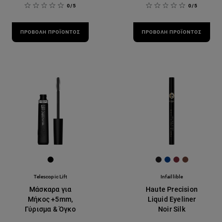
0/5
0/5
ΠΡΟΒΟΛΉ ΠΡΟΪΌΝΤΟΣ
ΠΡΟΒΟΛΉ ΠΡΟΪΌΝΤΟΣ
[Color]: #000000
[Color]: #231f20
[Color]: #003c8
[Color]: #7a
[Color]: #
Telescopic Lift
Infaillible
Μάσκαρα για
Haute Precision
Μήκος +5mm,
Liquid Eyeliner
Γύρισμα & Όγκο
Noir Silk