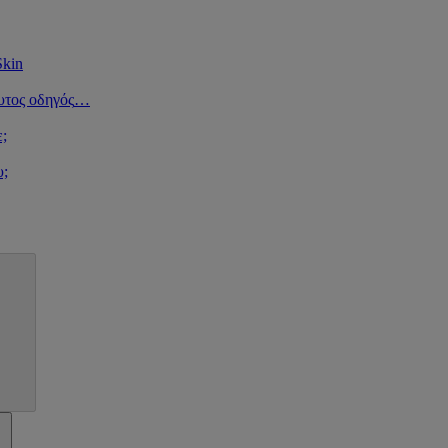
Skin
υτος οδηγός
…
ε;
υ;