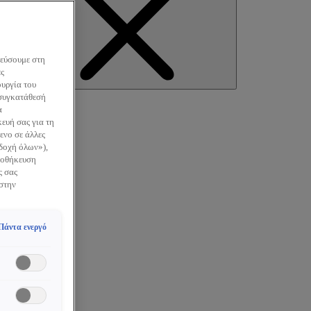
κεύσουμε στη
ες
earch
ουργία του
 συγκατάθεσή
α
ευή σας για τη
ενο σε άλλες
οδοχή όλων»),
Αποθήκευση
ς σας
 στην
Πάντα ενεργό