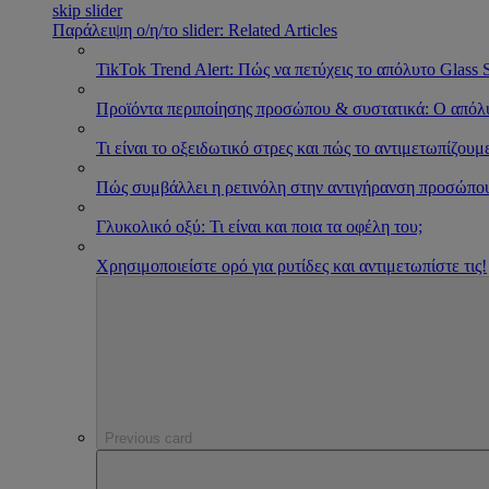
skip slider
Παράλειψη ο/η/το slider: Related Articles
TikTok Trend Alert: Πώς να πετύχεις το απόλυτο Glass 
Προϊόντα περιποίησης προσώπου & συστατικά: Ο απόλ
Τι είναι το οξειδωτικό στρες και πώς το αντιμετωπίζουμ
Πώς συμβάλλει η ρετινόλη στην αντιγήρανση προσώπο
Γλυκολικό οξύ: Τι είναι και ποια τα οφέλη του;
Χρησιμοποιείστε ορό για ρυτίδες και αντιμετωπίστε τις!
Previous card