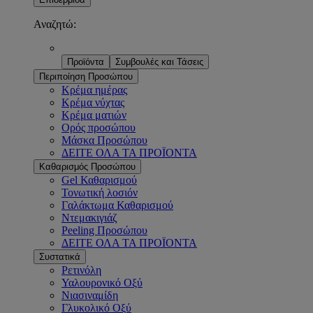
Αναζητώ:
Προϊόντα
Συμβουλές και Τάσεις
Περιποίηση Προσώπου
Κρέμα ημέρας
Κρέμα νύχτας
Κρέμα ματιών
Ορός προσώπου
Μάσκα Προσώπου
ΔΕΙΤΕ ΟΛΑ ΤΑ ΠΡΟΪΟΝΤΑ
Καθαρισμός Προσώπου
Gel Καθαρισμού
Τονωτική λοσιόν
Γαλάκτωμα Καθαρισμού
Ντεμακιγιάζ
Peeling Προσώπου
ΔΕΙΤΕ ΟΛΑ ΤΑ ΠΡΟΪΟΝΤΑ
Συστατικά
Ρετινόλη
Υαλουρονικό Οξύ
Νιασιναμίδη
Γλυκολικό Οξύ