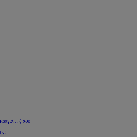
μακιγιά
…
ζ σου
ης;