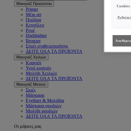
Μακιγιάζ Προσώπου
Cookies
Primer
Μέικ απ
Ρυθμίσει
Πούδρα
Κονσίλερ
Ρουζ
Highlighter
Bronzer
Αποθήκευ
Σπρέι σταθεροποιήσης
ΔΕΙΤΕ ΟΛΑ ΤΑ ΠΡΟΪΟΝΤΑ
Μακιγιάζ Χειλιών
Κραγιόν
Υγρό κραγιόν
Μολύβι Χειλιών
ΔΕΙΤΕ ΟΛΑ ΤΑ ΠΡΟΪΟΝΤΑ
Μακιγιάζ Ματιών
Σκιές
Μάσκαρα
Eyeliner & Μολύβια
Μάσκαρα φρυδιών
Μολύβι φρυδιών
ΔΕΙΤΕ ΟΛΑ ΤΑ ΠΡΟΪΟΝΤΑ
Οι μάρκες μας