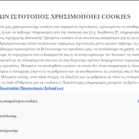
ΩΝ ΙΣΤΟΤΟΠΟΣ ΧΡΗΣΙΜΟΠΟΙΕΙ COOKIES
πό μας χρησιμοποιούμε cookies και παρόμοιες τεχνολογίες, προκειμένου να αποθη
 ή/και να λάβουμε πληροφορίες από την συσκευή σας (π.χ. διεύθυνση IP, πληροφορί
earch this site
Clear s
ς περιήγησης (browser)). Ορισμένα cookies είναι απολύτως απαραίτητα για τη λειτ
 Χρησιμοποιούμε άλλα cookies και παρόμοιες τεχνολογίες μόνο εφόσον λάβουμε τη
ράδειγμα προκειμένου να βελτιώσουμε τις προτάσεις μας, να αναλύσουμε τη χρήση, ν
με το περιεχόμενο στα ενδιαφέροντά σας ή να αναγνωρίσουμε τον browser/ τη συσκ
προφίλ με τα ενδιαφέροντά σας και να σας δείχνουμε σχετικό διαφημιστικό περιεχόμ
ς προτάσεις. Μπορείτε να αποδεχθείτε cookies τα οποία δεν είναι απαραίτητα («Απ
ίψετε («Απόρριψη όλων») ή να ρυθμίσετε και να αποθηκεύσετε τις επιλογές σας («
 Μπορείτε επίσης, ανά πάσα στιγμή, να ελέγξετε και να ρυθμίσετε εκ νέου τις επιλογέ
ς το link «Ρυθμίσεις για τα cookies»). Περισσότερες πληροφορίες μπορείτε να βρείτε
 Προστασίας Προσωπικών Δεδομένων
ς απαραίτητα cookies
 απόδοσης
 στόχευσης