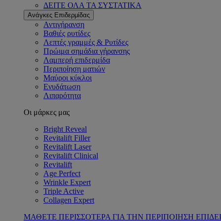
ΔΕΙΤΕ ΟΛΑ ΤΑ ΣΥΣΤΑΤΙΚΑ
Ανάγκες Επιδερμίδας
Αντιγήρανση
Βαθιές ρυτίδες
Λεπτές γραμμές & Ρυτίδες
Πρώιμα σημάδια γήρανσης
Λαμπερή επιδερμίδα
Περιποίηση ματιών
Μαύροι κύκλοι
Ενυδάτωση
Λιπαρότητα
Οι μάρκες μας
Bright Reveal
Revitalift Filler
Revitalift Laser
Revitalift Clinical
Revitalift
Age Perfect
Wrinkle Expert
Triple Active
Collagen Expert
ΜΑΘΕΤΕ ΠΕΡΙΣΣΟΤΕΡΑ ΓΙΑ ΤΗΝ ΠΕΡΙΠΟΙΗΣΗ ΕΠΙΔΕ