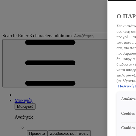
Ο ΠΑΡ
Στον ιστότο
συσκευή σας
Search: Enter 3 characters minimum
S
προγράμματο
ιστοτόπου.
σας, για πα
προσαρμόσου
δημιουργία 
διαδικτυακέ
να τα απορρ
επιλογών»).
(επιλέγοντα
Πολιτική
Απολύτω
Μακιγιάζ
Μακιγιάζ
Cookies
Αναζητώ:
Cookies
Προϊόντα
Συμβουλές και Τάσεις