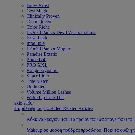
Brow Artist
Cest Magic
Clinically Proven
Color Queen
Color Riche
L'Oréal Paris x Devil Wears Prada 2
False Lash
Infaillible
L'Oréal Paris x Mugler
Paradise Extatic
Prime Lab
PRO XXL
Rouge Signature
Super Liner
True Match
Unlimited
Volume Million Lashes
Woke Up Like This
skip slider
Παράλειψη ο/η/το slider: Related Articles
Κόκκινο κραγιόν ματ: Το προϊόν που θα απογειώσει το 
Makeup σε μορφή πούδρας προσώπου: Ποια τα οφέλη τ