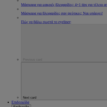
Μάσκαρα για μακριές βλεφαρίδες: 4+1 tips για τέλειο 
Μάσκαρα για βλεφαρίδες σαν ψεύτικες; Ναι υπάρχει!
Πώς να βάλω σωστά το eyeliner;
Previous card
Next card
Επιδερμίδα
Επιδερμίδα