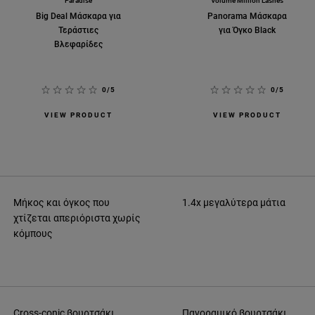
Paradise
Volume Million Lashes
Big Deal Μάσκαρα για
Panorama Mάσκαρα
Τεράστιες
για Όγκο Βlack
Βλεφαρίδες
0/5
0/5
VIEW PRODUCT
VIEW PRODUCT
Μήκος και όγκος που
1.4x μεγαλύτερα μάτια
χτίζεται απεριόριστα χωρίς
κόμπους
Cross-conic βουρτσάκι
Πανοραμικό βουρτσάκι