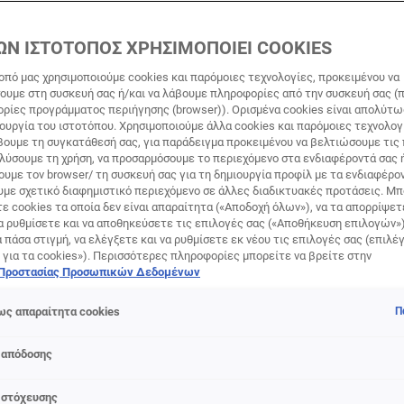
α φρύδια σου. Το καινοτόμο βουρτσάκι με πάνω από 300 τρίχε
ΩΝ ΙΣΤΟΤΟΠΟΣ ΧΡΗΣΙΜΟΠΟΙΕΙ COOKIES
μπύλη με ακρίβεια σε κάθε βλεφαρίδα για ένα look χωρίς κόμ
έως και 24 ώρες. Οφθαλμογικά ελεγμένη. Κατάλληλη για ευαί
οπό μας χρησιμοποιούμε cookies και παρόμοιες τεχνολογίες, προκειμένου να
υμε στη συσκευή σας ή/και να λάβουμε πληροφορίες από την συσκευή σας (π
α χρήστες φακών επαφής. Εύκολη στη χρήση για όλους τους
ορίες προγράμματος περιήγησης (browser)). Ορισμένα cookies είναι απολύτ
τουργία του ιστοτόπου. Χρησιμοποιούμε άλλα cookies και παρόμοιες τεχνολογ
'Oréal Paris, 14, rue Royale - 75008 Paris France,
[email protect
ουμε τη συγκατάθεσή σας, για παράδειγμα προκειμένου να βελτιώσουμε τις
αλύσουμε τη χρήση, να προσαρμόσουμε το περιεχόμενο στα ενδιαφέροντά σας 
υμε τον browser/ τη συσκευή σας για τη δημιουργία προφίλ με τα ενδιαφέρον
υμε σχετικό διαφημιστικό περιεχόμενο σε άλλες διαδικτυακές προτάσεις. Μπ
ε cookies τα οποία δεν είναι απαραίτητα («Αποδοχή όλων»), να τα απορρίψε
α ρυθμίσετε και να αποθηκεύσετε τις επιλογές σας («Αποθήκευση επιλογών»
ά πάσα στιγμή, να ελέγξετε και να ρυθμίσετε εκ νέου τις επιλογές σας (επιλέγ
 για τα cookies»). Περισσότερες πληροφορίες μπορείτε να βρείτε στην
 Προστασίας Προσωπικών Δεδομένων
e
ς απαραίτητα cookies
Π
 απόδοσης
 στόχευσης