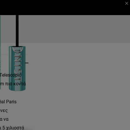
 MAGAZINE
ΦΕΣΤΙΒΑΛ ΚΑΝΝΩΝ
Telescopic
m πιο κοντά
éal Paris
ονες
α να
 5 χιλιοστά