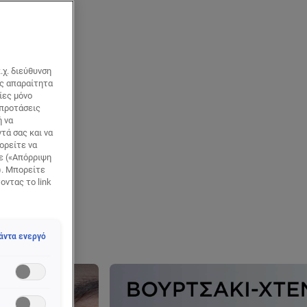
ς, διαχωρίζει
πους που
σθητα μάτια.
.χ. διεύθυνση
 τύπους
ως απαραίτητα
ίες μόνο
ed]
 προτάσεις
ή να
τά σας και να
ορείτε να
τε («Απόρριψη
). Μπορείτε
οντας το link
άντα ενεργό
NEXT CARD