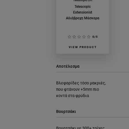
Telescopic Lift
Telescopic
Extensionist
Αδιάβροχη Μάσκαρα
0/5
VIEW PRODUCT
Αποτέλεσμα
Βλεφαρίδες τόσο μακριές,
που φτάνουν +5mm πιο
κοντά στα φρύδια
Βουρτσάκι
Βουρτσάκι με 300+ τρίχες