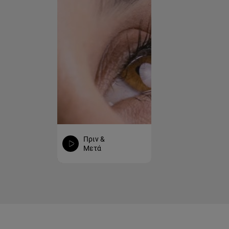
Πριν &
Μετά