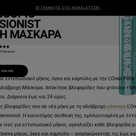
opic Lift
ΕΓΓΡΑΦΕΙΤΕ ΣΤΟ NEWSLETTER!
SCOPIC
ΑΛΛΙΆ
ΑΝΔΡΙΚΉ ΠΕΡΙΠΟΊΗΣΗ
ΣΧΕΤΙΚΆ ΜΕ ΕΜΆΣ
BEAUTY
SIONIST
Η ΜΆΣΚΑΡΑ
(0 Reviews)
προϊόντος
 ONLINE
ε εντυπωσιακό μήκος, όγκο και καμπύλη με την L'Oréal Paris 
 Αδιάβροχη Μάσκαρα. Απόκτησε βλεφαρίδες που φτάνουν +5m
ου. Διάρκεια έως και 24 ώρες.
ς βλεφαρίδες σου σε νέα μήκη με τη αδιάβροχη
μάσκαρα
L'Or
xtensionist. Η καινοτόμος σύνθεση της, εμπλουτισμένη με έντ
ι ίνες για εντυπωσιακό μήκος, αγκαλιάζει κάθε βλεφαρίδα γι
treme μήκος, όγκο και καμπύλη – ανασηκώνοντάς τις έως και