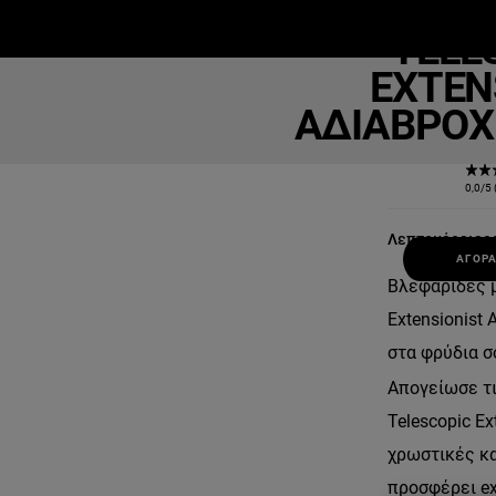
Telesc
TELE
ΜΑΚΙΓΙΆΖ
ΕΠΙΔΕΡΜΊΔΑ
Μ
EXTEN
ΑΔΙΆΒΡΟΧ
0,0/5 
Λεπτομέρειες 
ΑΓΟΡΆ
Βλεφαρίδες μ
Extensionist
στα φρύδια σ
Απογείωσε τι
Telescopic E
χρωστικές κα
προσφέρει ex