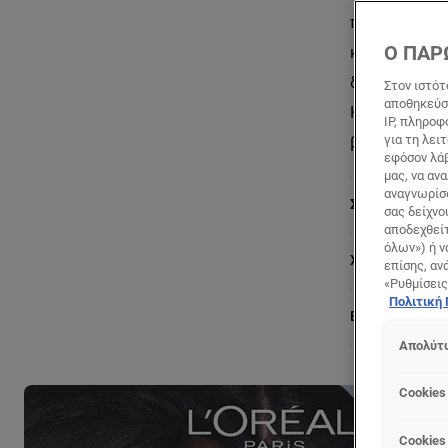
πιο κοντά στ
Ο ΠΑΡ
και δίνει κα
διαρκεί για 
Στον ιστότ
αποθηκεύσο
Κατάλληλη γι
IP, πληροφ
για τη λει
βλεφαρίδων. L
εφόσον λάβ
μας, να αν
αναγνωρίσο
Συστατικά
σας δείχνο
αποδεχθείτ
όλων») ή ν
Χρήση
επίσης, αν
«Ρυθμίσεις
Πολιτική
EcoBeautyScor
Απολύτω
Cookies
Cookies