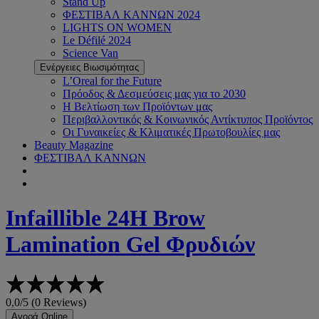
Stand Up
ΦΕΣΤΙΒΑΛ ΚΑΝΝΩΝ 2024
LIGHTS ON WOMEN
Le Défilé 2024
Science Van
Ενέργειες Βιωσιμότητας
L’Oreal for the Future
Πρόοδος & Δεσμεύσεις μας για το 2030
Η Βελτίωση των Προϊόντων μας
Περιβαλλοντικός & Κοινωνικός Αντίκτυπος Προϊόντος
Οι Γυναικείες & Κλιματικές Πρωτοβουλίες μας
Beauty Magazine
ΦΕΣΤΙΒΑΛ ΚΑΝΝΩΝ
Infaillible
24H Brow
Lamination Gel Φρυδιών
0,0/5 (0 Reviews)
Αγορά Online