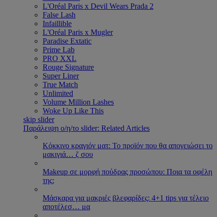
L'Oréal Paris x Devil Wears Prada 2
False Lash
Infaillible
L'Oréal Paris x Mugler
Paradise Extatic
Prime Lab
PRO XXL
Rouge Signature
Super Liner
True Match
Unlimited
Volume Million Lashes
Woke Up Like This
skip slider
Παράλειψη ο/η/το slider: Related Articles
Κόκκινο κραγιόν ματ: Το προϊόν που θα απογειώσει το
μακιγιά
…
ζ σου
Makeup σε μορφή πούδρας προσώπου: Ποια τα οφέλη
της;
Μάσκαρα για μακριές βλεφαρίδες: 4+1 tips για τέλειο
αποτέλεσ
…
μα