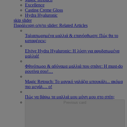
Excellence
Casting Creme Gloss
Hydra Hyaluronic
skip slider
Παράλειψη ο/η/το slider: Related Articles
Ταλαιπωρημένα μαλλιά & επανόρθωση: Πώς θα το
καταφέρεις;
Εlvive Hydra Hyaluronic: H λύση για αφυδατωμένα
μαλλιά!
Φθινόπωρο & αδύναμα μαλλιά που σπάνε: Η must-do
ρουτίνα σου!
…
Magic Retouch: Το μαγικό γαλάζιο μπουκάλι... ακόμα
πιο μεγάλ
…
ο!
Πώς να βάψω τα μαλλιά μου μόνη μου στο σπίτι;
Previous card