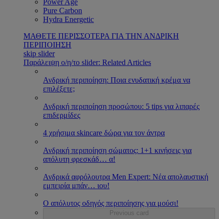
Power Age
Pure Carbon
Hydra Energetic
ΜΑΘΕΤΕ ΠΕΡΙΣΣΟΤΕΡΑ ΓΙΑ ΤΗΝ ΑΝΔΡΙΚΗ
ΠΕΡΙΠΟΙΗΣΗ
skip slider
Παράλειψη ο/η/το slider: Related Articles
Ανδρική περιποίηση: Ποια ενυδατική κρέμα να
επιλέξετε;
Ανδρική περιποίηση προσώπου: 5 tips για λιπαρές
επιδερμίδες
4 χρήσιμα skincare δώρα για τον άντρα
Ανδρική περιποίηση σώματος: 1+1 κινήσεις για
απόλυτη φρεσκάδ
…
α!
Ανδρικά αφρόλουτρα Men Expert: Νέα απολαυστική
εμπειρία μπάν
…
ιου!
Ο απόλυτος οδηγός περιποίησης για μούσι!
Previous card