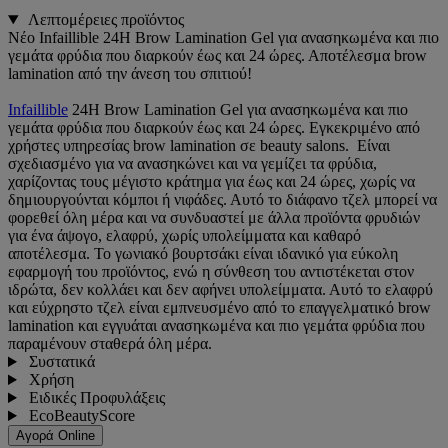
Λεπτομέρειες προϊόντος
Νέο Infaillible 24H Brow Lamination Gel για ανασηκωμένα και πιο
γεμάτα φρύδια που διαρκούν έως και 24 ώρες. Αποτέλεσμα brow
lamination από την άνεση του σπιτιού!
Infaillible
24H Brow Lamination Gel για ανασηκωμένα και πιο
γεμάτα φρύδια που διαρκούν έως και 24 ώρες. Εγκεκριμένο από
χρήστες υπηρεσίας brow lamination σε beauty salons. Είναι
σχεδιασμένο για να ανασηκώνει και να γεμίζει τα φρύδια,
χαρίζοντας τους μέγιστο κράτημα για έως και 24 ώρες, χωρίς να
δημιουργούνται κόμποι ή νιφάδες. Αυτό το διάφανο τζελ μπορεί να
φορεθεί όλη μέρα και να συνδυαστεί με άλλα προϊόντα φρυδιών
για ένα άψογο, ελαφρύ, χωρίς υπολείμματα και καθαρό
αποτέλεσμα. Το γωνιακό βουρτσάκι είναι ιδανικό για εύκολη
εφαρμογή του προϊόντος, ενώ η σύνθεση του αντιστέκεται στον
ιδρώτα, δεν κολλάει και δεν αφήνει υπολείμματα. Αυτό το ελαφρύ
και εύχρηστο τζελ είναι εμπνευσμένο από το επαγγελματικό brow
lamination και εγγυάται ανασηκωμένα και πιο γεμάτα φρύδια που
παραμένουν σταθερά όλη μέρα.
Συστατικά
Χρήση
Ειδικές Προφυλάξεις
EcoBeautyScore
Αγορά Online