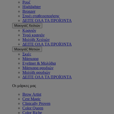
Ρουζ
Highlighter
Bronzer
Σπρέι σταθεροποιήσης
ΔΕΙΤΕ ΟΛΑ ΤΑ ΠΡΟΪΟΝΤΑ
Μακιγιάζ Χειλιών
Κραγιόν
Υγρό κραγιόν
Μολύβι Χειλιών
ΔΕΙΤΕ ΟΛΑ ΤΑ ΠΡΟΪΟΝΤΑ
Μακιγιάζ Ματιών
Σκιές
Μάσκαρα
Eyeliner & Μολύβια
Μάσκαρα φρυδιών
Μολύβι φρυδιών
ΔΕΙΤΕ ΟΛΑ ΤΑ ΠΡΟΪΟΝΤΑ
Οι μάρκες μας
Brow Artist
Cest Magic
Clinically Proven
Color Queen
Color Riche