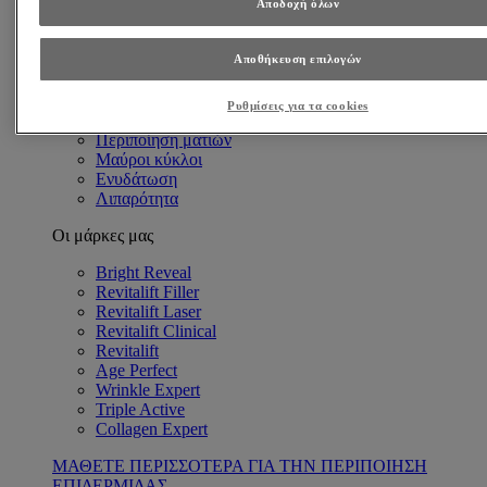
Αποδοχή όλων
Ανάγκες Επιδερμίδας
Αντιγήρανση
Βαθιές ρυτίδες
Αποθήκευση επιλογών
Λεπτές γραμμές & Ρυτίδες
Πρώιμα σημάδια γήρανσης
Ρυθμίσεις για τα cookies
Λαμπερή επιδερμίδα
Περιποίηση ματιών
Μαύροι κύκλοι
Ενυδάτωση
Λιπαρότητα
Οι μάρκες μας
Bright Reveal
Revitalift Filler
Revitalift Laser
Revitalift Clinical
Revitalift
Age Perfect
Wrinkle Expert
Triple Active
Collagen Expert
ΜΑΘΕΤΕ ΠΕΡΙΣΣΟΤΕΡΑ ΓΙΑ ΤΗΝ ΠΕΡΙΠΟΙΗΣΗ
ΕΠΙΔΕΡΜΙΔΑΣ