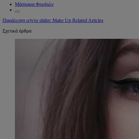
Μάσκαρα Φρυδιών
Παράλειψη ο/η/το slider: Make Up Related Articles
Σχετικά άρθρα