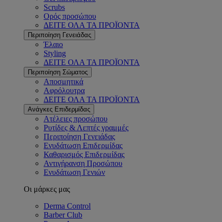
Scrubs
Ορός προσώπου
ΔΕΙΤΕ ΟΛΑ ΤΑ ΠΡΟΪΟΝΤΑ
Περιποίηση Γενειάδας
Έλαιο
Styling
ΔΕΙΤΕ ΟΛΑ ΤΑ ΠΡΟΪΟΝΤΑ
Περιποίηση Σώματος
Αποσμητικά
Αφρόλουτρα
ΔΕΙΤΕ ΟΛΑ ΤΑ ΠΡΟΪΟΝΤΑ
Ανάγκες Επιδερμίδας
Ατέλειες προσώπου
Ρυτίδες & Λεπτές γραμμές
Περιποίηση Γενειάδας
Ενυδάτωση Επιδερμίδας
Καθαρισμός Επιδερμίδας
Αντιγήρανση Προσώπου
Ενυδάτωση Γενιών
Οι μάρκες μας
Derma Control
Barber Club