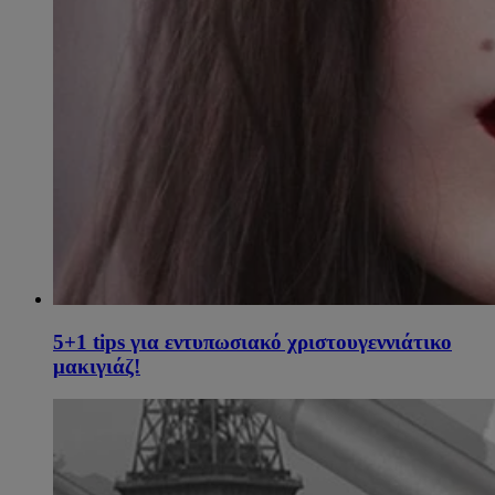
5+1 tips για εντυπωσιακό χριστουγεννιάτικο
μακιγιάζ!