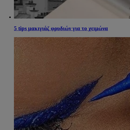
5 tips μακιγιάζ φρυδιών για το χειμώνα