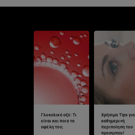
Γλυκολικό οξύ: Τι
Χρήσιμα Tips για
είναι και ποια τα
καθημερινή
οφέλη του;
περιποίηση του
προσώπου!