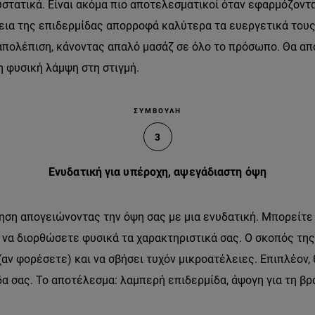
υστατικά. Είναι ακόμα πιο αποτελεσματικοί όταν εφαρμόζοντ
ια της επιδερμίδας απορροφά καλύτερα τα ευεργετικά τους
απολέπιση, κάνοντας απαλό μασάζ σε όλο το πρόσωπο. Θα α
η φυσική λάμψη στη στιγμή.
ΣΥΜΒΟΥΛΗ
3
Ενυδατική για υπέροχη, αψεγάδιαστη όψη
ση απογειώνοντας την όψη σας με μια ενυδατική. Μπορείτε
α να διορθώσετε φυσικά τα χαρακτηριστικά σας. Ο σκοπός της
 (αν φορέσετε) και να σβήσει τυχόν μικροατέλειες. Επιπλέον,
α σας. Το αποτέλεσμα: λαμπερή επιδερμίδα, άψογη για τη βρα