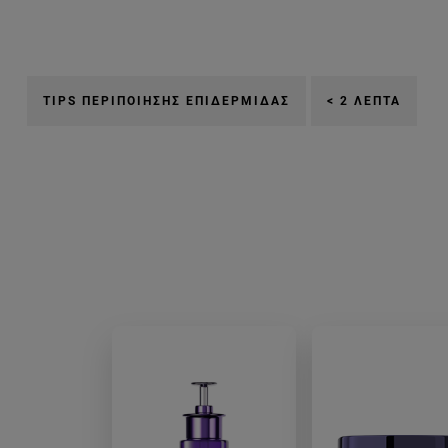
TIPS ΠΕΡΙΠΟΊΗΣΗΣ ΕΠΙΔΕΡΜΊΔΑΣ
< 2 ΛΕΠΤΆ
n-th-vradinh-eksodo