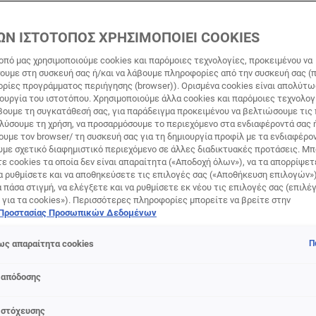
ΩΝ ΙΣΤΟΤΟΠΟΣ ΧΡΗΣΙΜΟΠΟΙΕΙ COOKIES
οπό μας χρησιμοποιούμε cookies και παρόμοιες τεχνολογίες, προκειμένου να
υμε στη συσκευή σας ή/και να λάβουμε πληροφορίες από την συσκευή σας (π
ορίες προγράμματος περιήγησης (browser)). Ορισμένα cookies είναι απολύτ
τουργία του ιστοτόπου. Χρησιμοποιούμε άλλα cookies και παρόμοιες τεχνολογ
ουμε τη συγκατάθεσή σας, για παράδειγμα προκειμένου να βελτιώσουμε τις
λαμπερή επιδερμίδα πριν τ
αλύσουμε τη χρήση, να προσαρμόσουμε το περιεχόμενο στα ενδιαφέροντά σας 
υμε τον browser/ τη συσκευή σας για τη δημιουργία προφίλ με τα ενδιαφέρον
υμε σχετικό διαφημιστικό περιεχόμενο σε άλλες διαδικτυακές προτάσεις. Μπ
ε cookies τα οποία δεν είναι απαραίτητα («Αποδοχή όλων»), να τα απορρίψε
α ρυθμίσετε και να αποθηκεύσετε τις επιλογές σας («Αποθήκευση επιλογών»
ά πάσα στιγμή, να ελέγξετε και να ρυθμίσετε εκ νέου τις επιλογές σας (επιλέγ
ξοδο και θέλετε να είστε άψογη και εντυπωσιακή όλη τη νύχτ
 για τα cookies»). Περισσότερες πληροφορίες μπορείτε να βρείτε στην
 ενυδατικές, ορίστε 3 γρήγορες συμβουλές ομορφιές που θ
 Προστασίας Προσωπικών Δεδομένων
α είστε η ωραία της παρέας.
ς απαραίτητα cookies
Π
ΣΥΜΒΟΥΛΗ
 απόδοσης
1
 στόχευσης