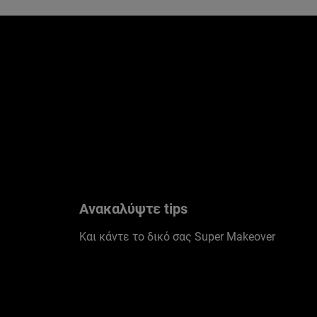
Παράλειψη ο/η/το slider: New Related Articles
Ανακαλύψτε tips
Και κάντε το δικό σας Super Makeover