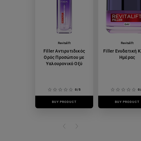
Revitalift
Revitalift
Filler Αντιρυτιδικός
Filler Ενυδατική 
Ορός Προσώπου με
Ημέρας
Υαλουρονικό Οξύ
0/5
0
BUY PRODUCT
BUY PRODUCT
PREVIOUS CARD
NEXT CARD