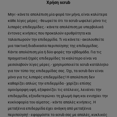
Χρήση scrub
Μην:- κάνετε απολέπιση μία φορά τον μήνα, είναι καλύτερα
κάθε λίγες μέρες.- θεωρείτε ότι το scrub ωφελεί μόνο τις
λιπαρές επιδερμίδες.- κάνετε απολέπιση με υπερβολικά
έντονες κινήσεις που προκαλούν ερυθρότητα και
ταλαιπωρούν την επιδερμίδα. Τι να κάνετε:- ακολουθείτε
μια τακτική διαδικασία περιποίησης της επιδερμίδας.
Κάντε απολέπιση μία ή δύο φορές την εβδομάδα. Για τις
πραγματικά ξηρές επιδερμίδες το καλύτερο είναι να
μεσολαβούν λίγες μέρες.- χρησιμοποιείτε scrub κατάλληλο
για τον τύπο της επιδερμίδας σας. Όχι, τα scrub δεν είναι
μόνο για τις λιπαρές επιδερμίδες! Η απολέπιση δεν
καθαρίζει απλώς την επιδερμίδα - χαρίζει επίσης
ομοιόμορφη υφή, εξαφανίζει τις ατέλειες, λειαίνει την
επιδερμίδα, εξουδετερώνει τη χλωμή όψη και ενισχύει την
κυκλοφορία του αίματος.- κάντε απαλές κινήσεις. Η
μεταξένια επιδερμίδα έχει ανάγκη από μεταξένια
περιποίηση! - εφαρμόστε το scrub σας με απαλές, κυκλικές