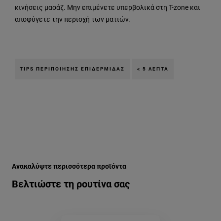
κινήσεις μασάζ. Μην επιμένετε υπερβολικά στη T-zone και
αποφύγετε την περιοχή των ματιών.
TIPS ΠΕΡΙΠΟΊΗΣΗΣ ΕΠΙΔΕΡΜΊΔΑΣ
< 5 ΛΕΠΤΆ
Παράλειψη ο/η/το slider: xrhsima-tips-gia-kathhmerinh-per
Ανακαλύψτε περισσότερα προϊόντα
Βελτιώστε τη ρουτίνα σας