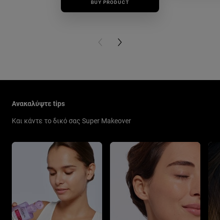
BUY PRODUCT
BUY PR
PREVIOUS CARD
NEXT CARD
Παράλειψη ο/η/το slider: New Related Articles
Ανακαλύψτε tips
Και κάντε το δικό σας Super Makeover