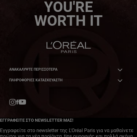
YOU'RE
WORTH IT
ΑΝΑΚΑΛΎΨΤΕ ΠΕΡΙΣΣΌΤΕΡΑ
ΠΛΗΡΟΦΟΡΙΕΣ ΚΑΤΑΣΚΕΥΑΣΤΗ
Facebook
YouTube
Instagram
ΕΓΓΡΑΦΕΙΤΕ ΣΤΟ NEWSLETTER ΜΑΣ!
Εγγραφείτε στο newsletter της L'Oréal Paris για να μαθαίνετε
πρώτοι για τα νέα προϊόντα, tips ομορφιάς και πολλά ακόμη