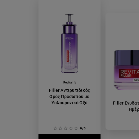
Revitalift
Filler Αντιρυτιδικός
Ορός Προσώπου με
Υαλουρονικό Οξύ
Filler Ενυδα
Ημέ
0/5