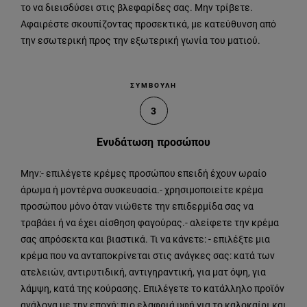
το να διεισδύσει στις βλεφαρίδες σας. Μην τρίβετε.
Αφαιρέστε σκουπίζοντας προσεκτικά, με κατεύθυνση από
την εσωτερική προς την εξωτερική γωνία του ματιού.
ΣΥΜΒΟΥΛΗ
3
Ενυδάτωση προσώπου
Μην:- επιλέγετε κρέμες προσώπου επειδή έχουν ωραίο
άρωμα ή μοντέρνα συσκευασία.- χρησιμοποιείτε κρέμα
προσώπου μόνο όταν νιώθετε την επιδερμίδα σας να
τραβάει ή να έχει αίσθηση φαγούρας.- αλείφετε την κρέμα
σας απρόσεκτα και βιαστικά. Τι να κάνετε: - επιλέξτε μια
κρέμα που να ανταποκρίνεται στις ανάγκες σας: κατά των
ατελειών, αντιρυτιδική, αντιγηραντική, για ματ όψη, για
λάμψη, κατά της κούρασης. Επιλέγετε το κατάλληλο προϊόν
ανάλογα με την εποχή: πιο ελαφριά υφή για το καλοκαίρι και