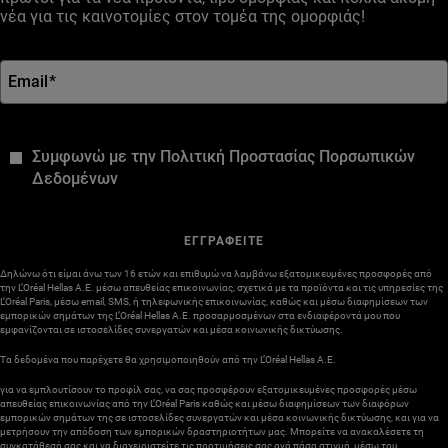
νέα για τις καινοτομίες στον τομέα της ομορφιάς!
Email
*
*
Συμφωνώ με την Πολιτική Προστασίας Πορσωπικών
Δεδομένων
ΕΓΓΡΑΦΕΙΤΕ
Δηλώνω ότι είμαι άνω των 16 ετών και επιθυμώ να λαμβάνω εξατομικευμένες προσφορές από
την L’Oréal Hellas A.E. μέσω απευθείας επικοινωνίας, σχετικά με τα προϊόντα και τις υπηρεσίες της
L’Oréal Paris, μέσω email, SMS, ή τηλεφωνικής επικοινωνίας, καθώς και μέσω διαφημίσεων των
εμπορικών σημάτων της L’Oréal Hellas A.E. προσαρμοσμένων στα ενδιαφέροντά μου που
εμφανίζονται σε ιστοσελίδες συνεργατών και μέσα κοινωνικής δικτύωσης.
Τα δεδομένα που παρέχετε θα χρησιμοποιηθούν από την L’Oréal Hellas A.E.
για να εμπλουτίσουν το προφίλ σας, να σας προσφέρουν εξατομικευμένες προσφορές μέσω
απευθείας επικοινωνίας από την L’Oréal Paris καθώς και μέσω διαφημίσεων των διαφόρων
εμπορικών σημάτων της σε ιστοσελίδες συνεργατών και μέσα κοινωνικής δικτύωσης, και για να
μετρήσουν την απόδοση των εμπορικών δραστηριοτήτων μας. Μπορείτε να ανακαλέσετε τη
συγκατάθεσή σας και να διαχειριστείτε τις προτιμήσεις σας ανά πάσα στιγμή, μέσω του