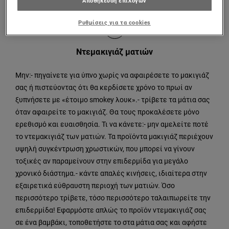
Αποθήκευση επιλογών
ΣΥΜΒΟΥΛΗ
Ρυθμίσεις για τα cookies
2
Ντεμακιγιάζ ματιών
Μην:- πηγαίνετε για ύπνο χωρίς να αφαιρέσετε το μακιγιάζ
σας ή πιστεύοντας ότι θα κερδίσετε χρόνο το πρωί αν
ξυπνήσετε με «έτοιμο smokey λουκ».- τρίβετε τα μάτια σας
όταν αφαιρείτε το μακιγιάζ. Θα τους προκαλέσετε μόνο
ερεθισμό και ευαισθησία. Τι να κάνετε:- μην αμελείτε ποτέ
το ντεμακιγιάζ των ματιών. Τα προϊόντα μακιγιάζ περιέχουν
υψηλή συγκέντρωση χρωστικών, που μπορεί να γίνουν
τοξικές αν παραμείνουν στην επιδερμίδα για μεγάλο
χρονικό διάστημα.- κάντε απαλές κινήσεις, ιδιαίτερα στην
εξαιρετικά εύθραυστη περιοχή των ματιών. Όσο
περισσότερο τρίβετε, τόσο περισσότερο ταλαιπωρείτε την
επιδερμίδα! Εφαρμόστε απλώς το προϊόν ντεμακιγιάζ σας
σε ένα βαμβάκι, τοποθετήστε το στα μάτια σας και αφήστε