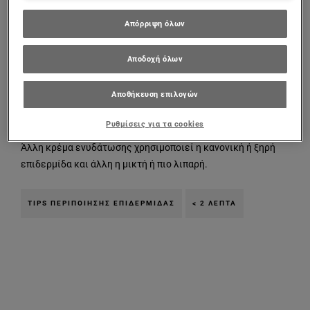
Απόρριψη όλων
Η ποσότητα που θα απλώσεις στην επιδερμίδα σου δεν
πρέπει να είναι υπερβολική και αυτό θα το καταλάβεις από
Αποδοχή όλων
το πόσο γρήγορα και αποτελεσματικά θα απορροφηθεί η
κρέμα σου.
Αποθήκευση επιλογών
Το πιο σημαντικό απ’ όλα είναι να χρησιμοποιείς την σωστή
Ρυθμίσεις για τα cookies
ενυδατική κρέμα προσώπου για την δική σου επιδερμίδα.
Άλλη κρέμα ενυδάτωσης χρησιμοποιεί η κανονική ή ξηρή
επιδερμίδα και άλλη η μικτή ή πιο λιπαρή.
TIPS ΠΕΡΙΠΟΊΗΣΗΣ ΕΠΙΔΕΡΜΊΔΑΣ
< 2 ΛΕΠΤΆ