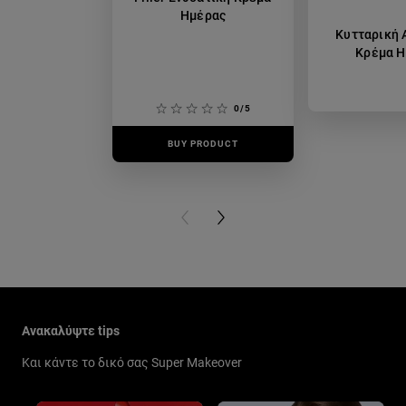
Ημέρας
Κυτταρική 
Κρέμα Η
0/5
BUY PRODUCT
BUY PR
PREVIOUS CARD
NEXT CARD
Παράλειψη ο/η/το slider: New Related Articles
Ανακαλύψτε tips
Και κάντε το δικό σας Super Makeover