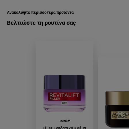
Παράλειψη ο/η/το slider: h-shmasia-ths-enydatikhs-krema
Ανακαλύψτε περισσότερα προϊόντα
Βελτιώστε τη ρουτίνα σας
Revitalift
Filler Ενυδατική Κρέμα