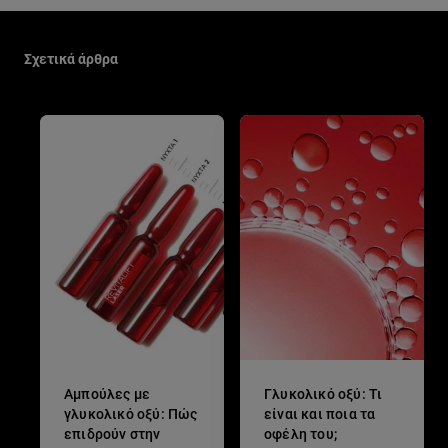
Παράλειψη ο/η/το slider: New Related Articles
Σχετικά άρθρα
Αμπούλες με
Γλυκολικό οξύ: Τι
γλυκολικό οξύ: Πώς
είναι και ποια τα
επιδρούν στην
οφέλη του;