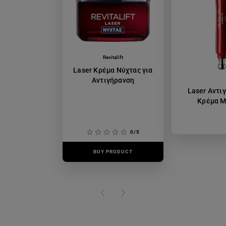
Revitalift
Laser Κρέμα Νύχτας για
Αντιγήρανση
Laser Αντι
Κρέμα 
0/5
BUY PRODUCT
BUY PR
PREVIOUS CARD
NEXT CARD