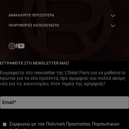
ΑΝΑΚΑΛΎΨΤΕ ΠΕΡΙΣΣΌΤΕΡΑ
ΠΛΗΡΟΦΟΡΙΕΣ ΚΑΤΑΣΚΕΥΑΣΤΗ
Facebook
YouTube
Instagram
ΕΓΓΡΑΦΕΙΤΕ ΣΤΟ NEWSLETTER ΜΑΣ!
Εγγραφείτε στο newsletter της L'Oréal Paris για να μαθαίνετε
πρώτοι για τα νέα προϊόντα, tips ομορφιάς και πολλά ακόμη
νέα για τις καινοτομίες στον τομέα της ομορφιάς!
Email
*
*
Συμφωνώ με την Πολιτική Προστασίας Πορσωπικών