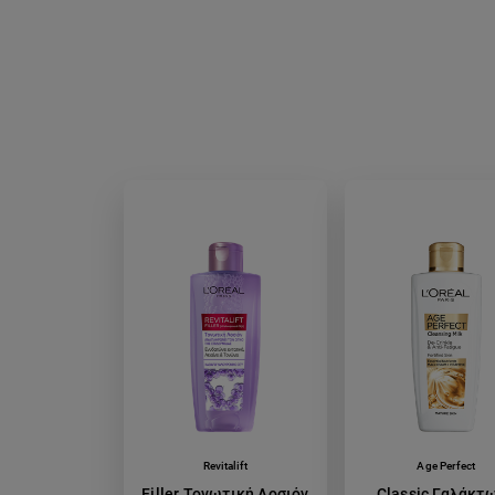
makigiaz
Revitalift
Age Perfect
Filler Τονωτική Λοσιόν
Classic Γαλάκτ