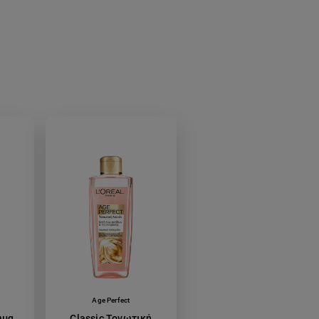
Age Perfect
ωμα
Classic Τονωτική