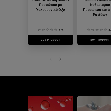
Προσώπου με
Καθαρισμού
Υαλουρονικό Οξύ
Προσώπου κατά
Ρυτίδων
0/5
0
BUY PRODUCT
BUY PRODUCT
PREVIOUS CARD
NEXT CARD