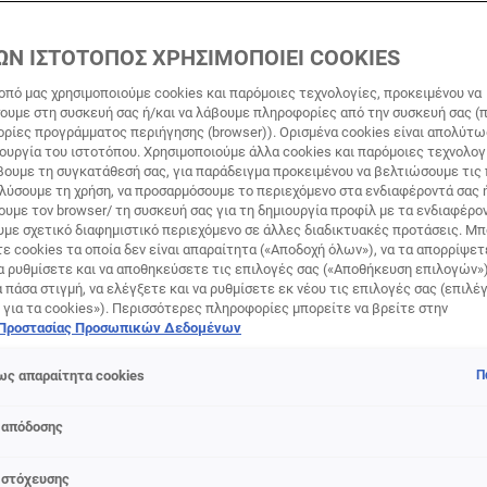
ΩΝ ΙΣΤΟΤΟΠΟΣ ΧΡΗΣΙΜΟΠΟΙΕΙ COOKIES
οπό μας χρησιμοποιούμε cookies και παρόμοιες τεχνολογίες, προκειμένου να
υμε στη συσκευή σας ή/και να λάβουμε πληροφορίες από την συσκευή σας (π
ορίες προγράμματος περιήγησης (browser)). Ορισμένα cookies είναι απολύτ
τουργία του ιστοτόπου. Χρησιμοποιούμε άλλα cookies και παρόμοιες τεχνολογ
ουμε τη συγκατάθεσή σας, για παράδειγμα προκειμένου να βελτιώσουμε τις
αλύσουμε τη χρήση, να προσαρμόσουμε το περιεχόμενο στα ενδιαφέροντά σας 
BEAUTY MAGAZINE
υμε τον browser/ τη συσκευή σας για τη δημιουργία προφίλ με τα ενδιαφέρον
υμε σχετικό διαφημιστικό περιεχόμενο σε άλλες διαδικτυακές προτάσεις. Μπ
ε cookies τα οποία δεν είναι απαραίτητα («Αποδοχή όλων»), να τα απορρίψε
ΑΡΙΣΜΌΣ ΕΠΙΔΕΡΜΊΔΑΣ
α ρυθμίσετε και να αποθηκεύσετε τις επιλογές σας («Αποθήκευση επιλογών»
ά πάσα στιγμή, να ελέγξετε και να ρυθμίσετε εκ νέου τις επιλογές σας (επιλέγ
ΝΤΕΜΑΚΙΓΙΆΖ!
 για τα cookies»). Περισσότερες πληροφορίες μπορείτε να βρείτε στην
 Προστασίας Προσωπικών Δεδομένων
ς απαραίτητα cookies
Π
Σεπτεμβρίου 13, 2023
 απόδοσης
 στόχευσης