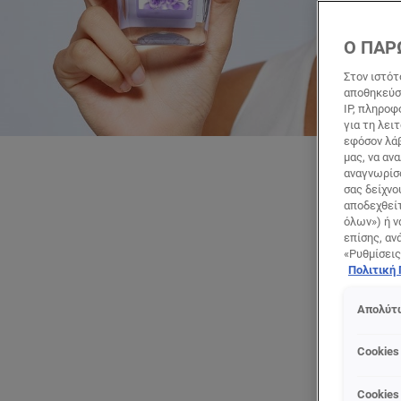
Ο ΠΑΡ
Στον ιστότ
αποθηκεύσο
IP, πληροφ
για τη λει
εφόσον λάβ
μας, να αν
αναγνωρίσο
σας δείχνο
αποδεχθείτ
ΚΑΘ
όλων») ή ν
επίσης, αν
«Ρυθμίσεις
Πολιτική
Απολύτω
Cookies
Cookies