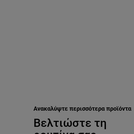
Παράλειψη ο/η/το slider: katharismos-epidermidas-kai-nte
Ανακαλύψτε περισσότερα προϊόντα
Βελτιώστε τη