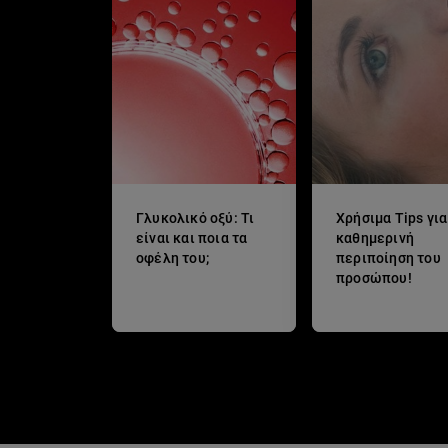
Γλυκολικό οξύ: Τι
Χρήσιμα Tips για
είναι και ποια τα
καθημερινή
οφέλη του;
περιποίηση του
προσώπου!