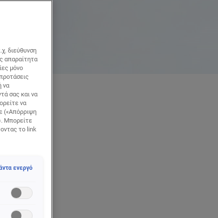
.χ. διεύθυνση
ως απαραίτητα
ίες μόνο
 προτάσεις
ή να
τά σας και να
ορείτε να
τε («Απόρριψη
 ΚΑΙ
). Μπορείτε
οντας το link
άντα ενεργό