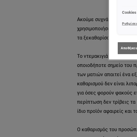
Cookies
Ακούμε συχνά νεαρά κορίτσ
Ρυθμίσει
χρησιμοποιήσει
μακιγιάζ
στ
τα ξεκαθαρίσουμε λοιπόν
Αποθήκευ
Το ντεμακιγιάζ το χρειάζ
οποιοδήποτε σημείο του πρ
των ματιών απαιτεί ένα ε
καθαρισμού δεν είναι λιπα
για όσες φορούν φακούς επ
περίπτωση δεν τρίβεις τα
ίδιο προϊόν αφαιρείς και 
Ο καθαρισμός του προσώπου