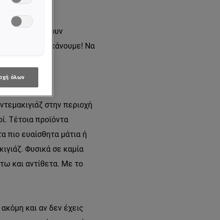
υ γιατί δεν έχουν
ο συχνό λάθος κάνουμε! Να
οχή όλων
τα μακιγιάζ σε
 ντεμακιγιάζ στην περιοχή
ί. Τέτοια προϊόντα
τα πιο ευαίσθητα μάτια ή
ιγιάζ. Φυσικά σε καμία
τω και αντίθετα. Με το
ακόμη και αν δεν έχεις