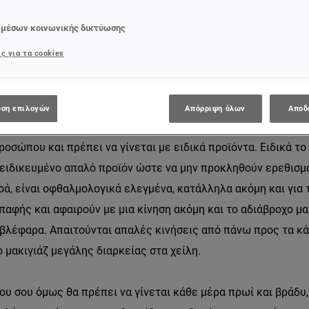
 μέσων κοινωνικής δικτύωσης
ια να λένε πως δεν καθαρίζουν την επιδερμίδα τους το βράδ
ς για τα cookies
ο πρόσωπό τους, άρα δεν χρειάζεται… Ίσως αυτό είναι το πι
.
ση επιλογών
Απόρριψη όλων
Αποδ
εσαι οπωσδήποτε κάθε φορά που έχεις χρησιμοποιήσει προϊόν
οσώπου και πρέπει να γίνεται με ειδικά προϊόντα. Ειδικά το
ξειδικευμένο απαλό προϊόν ώστε να μην προκληθούν ερεθισμο
ρά, είναι οφθαλμολογικά ελεγμένα, κατάλληλα ακόμη και για 
αφής και αφαιρούν με μια κίνηση ακόμη και το αδιάβροχο μακ
 βλέφαρα. Απαιτούνται απαλές κινήσεις από πάνω προς τα κά
το μακιγιάζ μεγάλης διαρκείας στα χείλη.
 σου όμως θα πρέπει να γίνεται κάθε μέρα πρωί και βράδυ, 