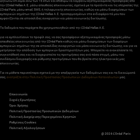
Δηλώνω ότι είμαι άνω των 16 ετών και επιθυμώ να λαμβάνω εξατομικευμένες προσφορές από
την L’Oréal Hellas A.E. μέσω απευθείας επικοινωνίας, σχετικά με τα προϊόντα και τις υπηρεσίες της
L’Oréal Paris, μέσω email, SMS, ή τηλεφωνικής επικοινωνίας, καθώς και μέσω διαφημίσεων των
εμπορικών σημάτων της L’Oréal Hellas A.E. προσαρμοσμένων στα ενδιαφέροντά μου που
εμφανίζονται σε ιστοσελίδες συνεργατών και μέσα κοινωνικής δικτύωσης.
Τα δεδομένα που παρέχετε θα χρησιμοποιηθούν από την L’Oréal Hellas A.E.
για να εμπλουτίσουν το προφίλ σας, να σας προσφέρουν εξατομικευμένες προσφορές μέσω
απευθείας επικοινωνίας από την L’Oréal Paris καθώς και μέσω διαφημίσεων των διαφόρων
εμπορικών σημάτων της σε ιστοσελίδες συνεργατών και μέσα κοινωνικής δικτύωσης, και για να
μετρήσουν την απόδοση των εμπορικών δραστηριοτήτων μας. Μπορείτε να ανακαλέσετε τη
συγκατάθεσή σας και να διαχειριστείτε τις προτιμήσεις σας ανά πάσα στιγμή, μέσω του
συνδέσμου διαγραφής και ρύθμισης προτιμήσεων που θα βρείτε στις ηλεκτρονικές μας
επικοινωνίες.
Για να μάθετε περισσότερα σχετικά με την επεξεργασία των δεδομένων σας και τα δικαιώματά
σας,
ανατρέξτε στην Πολιτική Προστασίας Προσωπικών Δεδομένων Καταναλωτών
μας.
Επικοινωνία
Συχνές Ερωτήσεις
Όροι Χρήσης
Πολιτική Προστασίας Προσωπικών Δεδομένων
Πολιτική Διαχείρισης Περιεχομένου Χρηστών
Ρυθμίσεις Cookies
Πολιτική Αξιολογήσεων
@ 2026 L'Oréal Paris