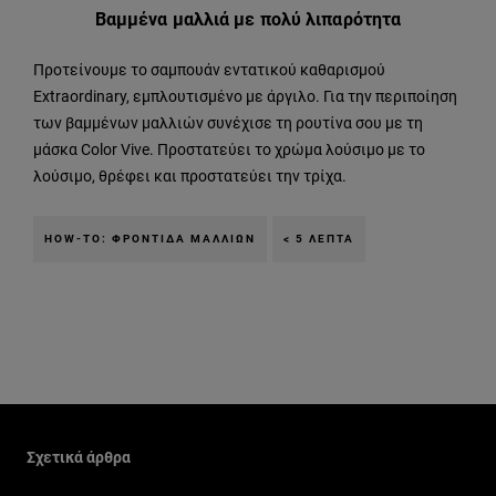
Βαμμένα μαλλιά με πολύ λιπαρότητα
Προτείνουμε τo σαμπουάν εντατικού καθαρισμού
Extraordinary, εμπλουτισμένο με άργιλο. Για την περιποίηση
των βαμμένων μαλλιών συνέχισε τη ρουτίνα σου με τη
μάσκα Color Vive. Προστατεύει το χρώμα λούσιμο με το
λούσιμο, θρέφει και προστατεύει την τρίχα.
HOW-TO: ΦΡΟΝΤΊΔΑ ΜΑΛΛΙΏΝ
< 5 ΛΕΠΤΆ
Παράλειψη ο/η/το slider: liparothta-malliwn-apanthseis-stis
Σχετικά άρθρα