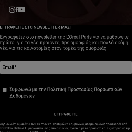
Facebook
YouTube
Instagram
ΕΓΓΡΑΦΕΙΤΕ ΣΤΟ NEWSLETTER ΜΑΣ!
Εγγραφείτε στο newsletter της L'Oréal Paris για να μαθαίνετε
πρώτοι για τα νέα προϊόντα, tips ομορφιάς και πολλά ακόμη
νέα για τις καινοτομίες στον τομέα της ομορφιάς!
Email
*
*
Συμφωνώ με την Πολιτική Προστασίας Πορσωπικών
Δεδομένων
ΕΓΓΡΑΦΕΙΤΕ
Δηλώνω ότι είμαι άνω των 16 ετών και επιθυμώ να λαμβάνω εξατομικευμένες προσφορές από
την L’Oréal Hellas A.E. μέσω απευθείας επικοινωνίας, σχετικά με τα προϊόντα και τις υπηρεσίες της