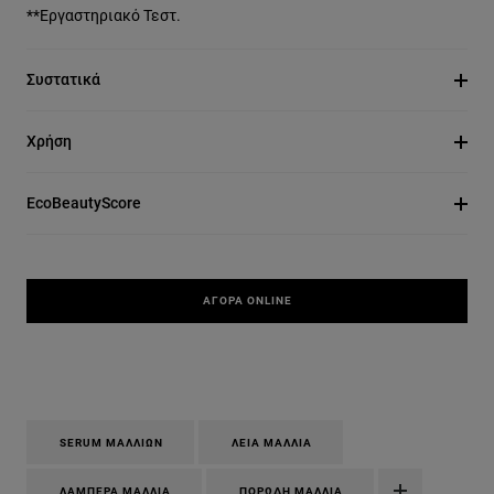
**Εργαστηριακό Τεστ.
Συστατικά
Χρήση
EcoBeautyScore
ΑΓΟΡΆ ONLINE
SERUM ΜΑΛΛΙΏΝ
ΛΕΊΑ ΜΑΛΛΙΆ
ΛΑΜΠΕΡΆ ΜΑΛΛΙΆ
ΠΟΡΏΔΗ ΜΑΛΛΙΆ