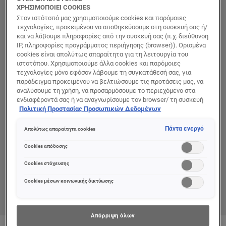
ΧΡΗΣΙΜΟΠΟΙΕΙ COOKIES
Στον ιστότοπό μας χρησιμοποιούμε cookies και παρόμοιες
τεχνολογίες, προκειμένου να αποθηκεύσουμε στη συσκευή σας ή/
και να λάβουμε πληροφορίες από την συσκευή σας (π.χ. διεύθυνση
IP, πληροφορίες προγράμματος περιήγησης (browser)). Ορισμένα
cookies είναι απολύτως απαραίτητα για τη λειτουργία του
ιστοτόπου. Χρησιμοποιούμε άλλα cookies και παρόμοιες
τεχνολογίες μόνο εφόσον λάβουμε τη συγκατάθεσή σας, για
παράδειγμα προκειμένου να βελτιώσουμε τις προτάσεις μας, να
αναλύσουμε τη χρήση, να προσαρμόσουμε το περιεχόμενο στα
ενδιαφέροντά σας ή να αναγνωρίσουμε τον browser/ τη συσκευή
σας για τη δημιουργία προφίλ με τα ενδιαφέροντά σας και να σας
Πολιτική Προστασίας Προσωπικών Δεδομένων
δείχνουμε σχετικό διαφημιστικό περιεχόμενο σε άλλες
διαδικτυακές προτάσεις. Μπορείτε να αποδεχθείτε cookies τα
Πάντα ενεργό
Απολύτως απαραίτητα cookies
οποία δεν είναι απαραίτητα («Αποδοχή όλων»), να τα απορρίψετε
(«Απόρριψη όλων») ή να ρυθμίσετε και να αποθηκεύσετε τις
Cookies απόδοσης
επιλογές σας («Αποθήκευση επιλογών»). Μπορείτε επίσης, ανά
πάσα στιγμή, να ελέγξετε και να ρυθμίσετε εκ νέου τις επιλογές
Cookies στόχευσης
σας (επιλέγοντας το link «Ρυθμίσεις για τα cookies»).
Περισσότερες πληροφορίες μπορείτε να βρείτε στην
Cookies μέσων κοινωνικής δικτύωσης
Απόρριψη όλων