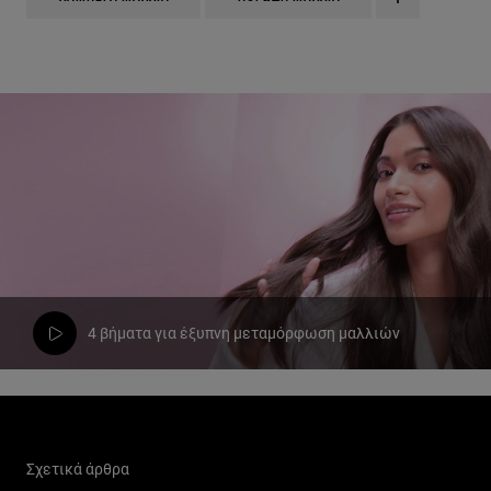
4 βήματα για έξυπνη μεταμόρφωση μαλλιών
Παράλειψη ο/η/το slider: Hair Care Related Articles
Σχετικά άρθρα