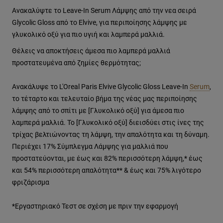
Aνακαλύψτε το Leave-In Serum Λάμψης από την νεα σειρά
Glycolic Gloss από το Elvive, για περιποίησης λάμψης με
γλυκολικό οξύ για πιο υγιή και λαμπερά μαλλιά.
Θέλεις να αποκτήσεις άμεσα πιο λαμπερά μαλλιά
προστατευμένα από ζημίες θερμότητας;
Ανακάλυψε το L'Oreal Paris Elvive Glycolic Gloss Leave-In
Serum
,
το τέταρτο και τελευταίο βήμα της νέας μας περιποίησης
λάμψης από το σπίτι με [Γλυκολικό οξύ] για άμεσα πιο
λαμπερά μαλλιά. Το [Γλυκολικό οξύ] διεισδύει στις ίνες της
τρίχας βελτιώνοντας τη λάμψη, την απαλότητα και τη δύναμη.
Περιέχει 17% Σύμπλεγμα Λάμψης για μαλλιά που
προστατεύονται, με έως και 82% περισσότερη λάμψη,* έως
και 54% περισσότερη απαλότητα** & έως και 75% λιγότερο
φριζάρισμα
*Εργαστηριακό Τεστ σε σχέση με πριν την εφαρμογή