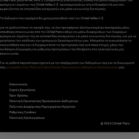
L’Oréal Paris, μέσω email, SMS, ή τηλεφωνικής επικοινωνίας, καθώς και μέσω διαφημίσεων των
εμπορικών σημάτων της L’Oréal Hellas A.E. προσαρμοσμένων στα ενδιαφέροντά μου που
εμφανίζονται σε ιστοσελίδες συνεργατών και μέσα κοινωνικής δικτύωσης.
Τα δεδομένα που παρέχετε θα χρησιμοποιηθούν από την L’Oréal Hellas A.E.
για να εμπλουτίσουν το προφίλ σας, να σας προσφέρουν εξατομικευμένες προσφορές μέσω
απευθείας επικοινωνίας από την L’Oréal Paris καθώς και μέσω διαφημίσεων των διαφόρων
εμπορικών σημάτων της σε ιστοσελίδες συνεργατών και μέσα κοινωνικής δικτύωσης, και για να
μετρήσουν την απόδοση των εμπορικών δραστηριοτήτων μας. Μπορείτε να ανακαλέσετε τη
συγκατάθεσή σας και να διαχειριστείτε τις προτιμήσεις σας ανά πάσα στιγμή, μέσω του
συνδέσμου διαγραφής και ρύθμισης προτιμήσεων που θα βρείτε στις ηλεκτρονικές μας
επικοινωνίες.
Για να μάθετε περισσότερα σχετικά με την επεξεργασία των δεδομένων σας και τα δικαιώματά
σας,
ανατρέξτε στην Πολιτική Προστασίας Προσωπικών Δεδομένων Καταναλωτών
μας.
Επικοινωνία
Συχνές Ερωτήσεις
Όροι Χρήσης
Πολιτική Προστασίας Προσωπικών Δεδομένων
Πολιτική Διαχείρισης Περιεχομένου Χρηστών
Ρυθμίσεις Cookies
Πολιτική Αξιολογήσεων
@ 2026 L'Oréal Paris