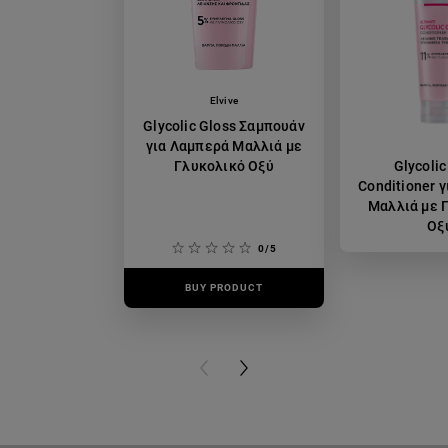
Elvive
Glycolic Gloss Σαμπουάν
για Λαμπερά Μαλλιά με
Γλυκολικό Οξύ
Glycolic
Conditioner 
Μαλλιά με 
Οξ
0/5
BUY PRODUCT
BUY PR
PREVIOUS CARD
NEXT CARD