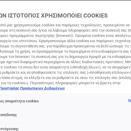
ΛΑΜΠΕΡΆ ΜΑΛΛΙΆ
ΩΝ ΙΣΤΟΤΟΠΟΣ ΧΡΗΣΙΜΟΠΟΙΕΙ COOKIES
οπό μας χρησιμοποιούμε cookies και παρόμοιες τεχνολογίες, προκειμένου να
υμε στη συσκευή σας ή/και να λάβουμε πληροφορίες από την συσκευή σας (π
η Λάμψη που Κρύβουν τα Μαλλιά σας με Elvive Glycolic Glos
ορίες προγράμματος περιήγησης (browser)). Ορισμένα cookies είναι απολύτ
ά που μαγνητίζουν τα βλέμματα; Μαλλιά που αντανακλούν τη
τουργία του ιστοτόπου. Χρησιμοποιούμε άλλα cookies και παρόμοιες τεχνολογ
 κάθε κίνηση; Η σειρά Elvive Glycolic Gloss είναι εδώ για ν
ουμε τη συγκατάθεσή σας, για παράδειγμα προκειμένου να βελτιώσουμε τις
αλύσουμε τη χρήση, να προσαρμόσουμε το περιεχόμενο στα ενδιαφέροντά σας 
λλιά σας, χαρίζοντάς τους την εκθαμβωτική λάμψη που τους α
υμε τον browser/ τη συσκευή σας για τη δημιουργία προφίλ με τα ενδιαφέρον
μαλλιά δεν είναι απλώς θέμα ομορφιάς, αλλά και ένδειξη υγε
υμε σχετικό διαφημιστικό περιεχόμενο σε άλλες διαδικτυακές προτάσεις. Μπ
μάτη ζωτικότητα, ενυδατωμένη και με ομαλή επιφάνεια που ε
ε cookies τα οποία δεν είναι απαραίτητα («Αποδοχή όλων»), να τα απορρίψε
 ομοιόμορφα. Αντίθετα, τα θαμπά μαλλιά συχνά προδίδουν ξηρ
α ρυθμίσετε και να αποθηκεύσετε τις επιλογές σας («Αποθήκευση επιλογών»
ά πάσα στιγμή, να ελέγξετε και να ρυθμίσετε εκ νέου τις επιλογές σας (επιλέγ
παραίτητων θρεπτικών συστατικών. Η σειρά Elvive Glycolic Gl
 για τα cookies»). Περισσότερες πληροφορίες μπορείτε να βρείτε στην
Γλυκολικό Οξύ, έχει σχεδιαστεί ειδικά για να αντιμετωπίζει 
 Προστασίας Προσωπικών Δεδομένων
 αποκαθιστά τη φυσική λάμψη των μαλλιών. Το Γλυκολικό Οξύ
ολεπιστικές ιδιότητες, απομακρύνει τους ρύπους, τα νεκρά 
ς απαραίτητα cookies
Π
ϊόντων styling που συσσωρεύονται στην επιφάνεια της τρίχα
 φωτός. Αποτέλεσμα; Μαλλιά με ορατά πιο ομαλή επιφάνεια,
 απόδοσης
. Η σειρά Elvive Glycolic Gloss περιλαμβάνει 4 βήματα περι
ίς θειικά άλατα, καθαρίζει απαλά τα μαλλιά και το τριχωτό 
 στόχευσης
τα για την περιποίηση. Conditioner Λάμψης: Ξεμπλέκει τα μ