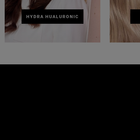
HYDRA HUALURONIC
Παράλειψη ο/η/το slider: Hair Care Related Articles