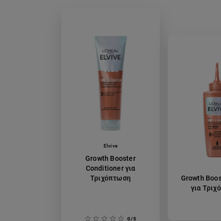
Elvive
Growth Booster
Conditioner για
Τριχόπτωση
Growth Boos
για Τριχ
0/5