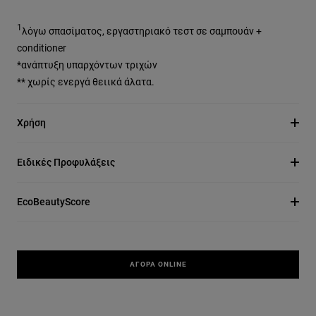
1
λόγω σπασίματος, εργαστηριακό τεστ σε σαμπουάν +
conditioner
*ανάπτυξη υπαρχόντων τριχών
** χωρίς ενεργά θειικά άλατα.
Χρήση
Ειδικές Προφυλάξεις
EcoBeautyScore
ΑΓΟΡΆ ONLINE