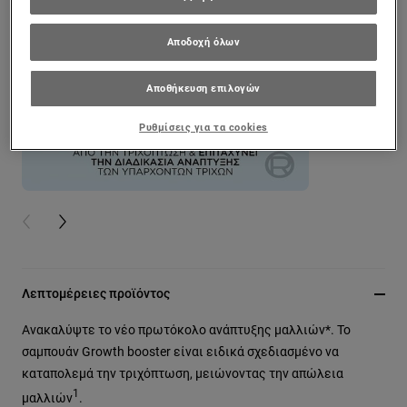
Αποδοχή όλων
Αποθήκευση επιλογών
Ρυθμίσεις για τα cookies
PREVIOUS CARD
NEXT CARD
Λεπτομέρειες προϊόντος
Ανακαλύψτε το νέο πρωτόκολο ανάπτυξης μαλλιών*. Το
σαμπουάν Growth booster είναι ειδικά σχεδιασμένο να
καταπολεμά την τριχόπτωση, μειώνοντας την απώλεια
1
μαλλιών
.