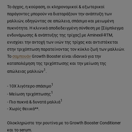
Το άγχος, η κούραση, οι κληρονομικοί & εξωτερικοί
παράγοντες μπορούν να διαταράξουν την ανάπτυξη των
μαλλιών, οδηγώντας σε απώλεια, σπάσιμο και μειωμένη
πυκνότητα. Η κλινικά αποδεδειγμένη σύνθεση με [Σύμπλεγμα
ενδυνάμωσης & ανάπτυξης της τρίχας] με Aminexil-RΤΜ,
ενισχύει την αντοχή των ινών της τρίχας και αντιστέκεται
στην τριχόπτωση παρατείνοντας τον κύκλο ζωή των μαλλιών.
Το
σαμπουάν
Growth Booster είναι ιδανικό για την
καταπολέμηση της τριχόπτωσης και την μείωση της
1
απώλειας μαλλιών
.
1
- 10Χ λιγότερο σπάσιμο
1
- Μείωση τριχόπτωσης
1
- Πιο πυκνά & δυνατά μαλλιά
- Χωρίς θειικά**.
Ολοκληρώστε την ρουτίνα με το Growth Booster Conditioner
και το serum.