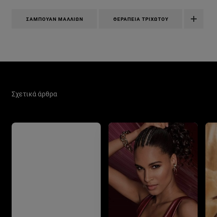
ΣΑΜΠΟΥΆΝ ΜΑΛΛΙΏΝ
ΘΕΡΑΠΕΊΑ ΤΡΙΧΩΤΟΎ
Παράλειψη ο/η/το slider: growth-booster
Σχετικά άρθρα