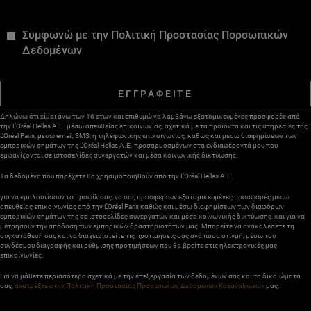
*
Συμφωνώ με την Πολιτική Προστασίας Πορσωπικών
Δεδομένων
ΕΓΓΡΑΦΕΙΤΕ
Δηλώνω ότι είμαι άνω των 16 ετών και επιθυμώ να λαμβάνω εξατομικευμένες προσφορές από
την L’Oréal Hellas A.E. μέσω απευθείας επικοινωνίας, σχετικά με τα προϊόντα και τις υπηρεσίες της
L’Oréal Paris, μέσω email, SMS, ή τηλεφωνικής επικοινωνίας, καθώς και μέσω διαφημίσεων των
εμπορικών σημάτων της L’Oréal Hellas A.E. προσαρμοσμένων στα ενδιαφέροντά μου που
εμφανίζονται σε ιστοσελίδες συνεργατών και μέσα κοινωνικής δικτύωσης.
Τα δεδομένα που παρέχετε θα χρησιμοποιηθούν από την L’Oréal Hellas A.E.
για να εμπλουτίσουν το προφίλ σας, να σας προσφέρουν εξατομικευμένες προσφορές μέσω
απευθείας επικοινωνίας από την L’Oréal Paris καθώς και μέσω διαφημίσεων των διαφόρων
εμπορικών σημάτων της σε ιστοσελίδες συνεργατών και μέσα κοινωνικής δικτύωσης, και για να
μετρήσουν την απόδοση των εμπορικών δραστηριοτήτων μας. Μπορείτε να ανακαλέσετε τη
συγκατάθεσή σας και να διαχειριστείτε τις προτιμήσεις σας ανά πάσα στιγμή, μέσω του
συνδέσμου διαγραφής και ρύθμισης προτιμήσεων που θα βρείτε στις ηλεκτρονικές μας
επικοινωνίες.
Για να μάθετε περισσότερα σχετικά με την επεξεργασία των δεδομένων σας και τα δικαιώματά
σας,
ανατρέξτε στην Πολιτική Προστασίας Προσωπικών Δεδομένων Καταναλωτών
μας.