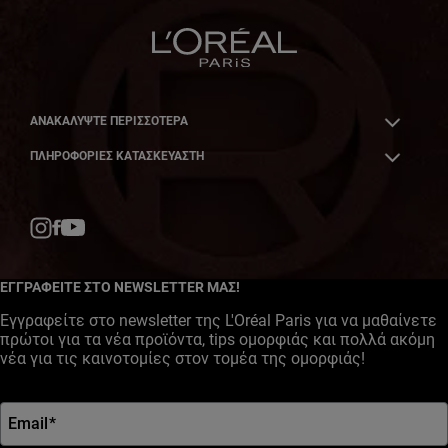
ΑΝΑΚΑΛΎΨΤΕ ΠΕΡΙΣΣΌΤΕΡΑ
ΠΛΗΡΟΦΟΡΙΕΣ ΚΑΤΑΣΚΕΥΑΣΤΗ
Facebook
YouTube
Instagram
ΕΓΓΡΑΦΕΙΤΕ ΣΤΟ NEWSLETTER ΜΑΣ!
Εγγραφείτε στο newsletter της L'Oréal Paris για να μαθαίνετε
πρώτοι για τα νέα προϊόντα, tips ομορφιάς και πολλά ακόμη
νέα για τις καινοτομίες στον τομέα της ομορφιάς!
Email
*