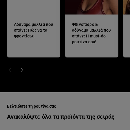
Αδύναμα μαλλιά που
Φθινόπωρο &
σπάνε: Πώς να τα
αδύναμα μαλλιά που
φροντίσω;
σπάνε: Η must-do
ρουτίνα σου!
PREVIOUS CARD
NEXT CARD
Παράλειψη ο/η/το slider: growth-booster
Βελτιώστε τη ρουτίνα σας
Ανακαλύψτε όλα τα προϊόντα της σειράς