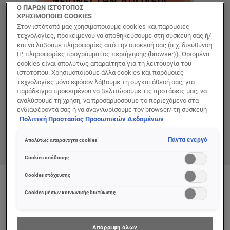
Ο ΠΑΡΩΝ ΙΣΤΟΤΟΠΟΣ
ΧΡΗΣΙΜΟΠΟΙΕΙ COOKIES
Στον ιστότοπό μας χρησιμοποιούμε cookies και παρόμοιες
τεχνολογίες, προκειμένου να αποθηκεύσουμε στη συσκευή σας ή/
και να λάβουμε πληροφορίες από την συσκευή σας (π.χ. διεύθυνση
IP, πληροφορίες προγράμματος περιήγησης (browser)). Ορισμένα
cookies είναι απολύτως απαραίτητα για τη λειτουργία του
ιστοτόπου. Χρησιμοποιούμε άλλα cookies και παρόμοιες
τεχνολογίες μόνο εφόσον λάβουμε τη συγκατάθεσή σας, για
παράδειγμα προκειμένου να βελτιώσουμε τις προτάσεις μας, να
αναλύσουμε τη χρήση, να προσαρμόσουμε το περιεχόμενο στα
ενδιαφέροντά σας ή να αναγνωρίσουμε τον browser/ τη συσκευή
σας για τη δημιουργία προφίλ με τα ενδιαφέροντά σας και να σας
Πολιτική Προστασίας Προσωπικών Δεδομένων
δείχνουμε σχετικό διαφημιστικό περιεχόμενο σε άλλες
διαδικτυακές προτάσεις. Μπορείτε να αποδεχθείτε cookies τα
Πάντα ενεργό
Απολύτως απαραίτητα cookies
οποία δεν είναι απαραίτητα («Αποδοχή όλων»), να τα απορρίψετε
(«Απόρριψη όλων») ή να ρυθμίσετε και να αποθηκεύσετε τις
Cookies απόδοσης
επιλογές σας («Αποθήκευση επιλογών»). Μπορείτε επίσης, ανά
πάσα στιγμή, να ελέγξετε και να ρυθμίσετε εκ νέου τις επιλογές
Cookies στόχευσης
σας (επιλέγοντας το link «Ρυθμίσεις για τα cookies»).
Περισσότερες πληροφορίες μπορείτε να βρείτε στην
Cookies μέσων κοινωνικής δικτύωσης
Απόρριψη όλων