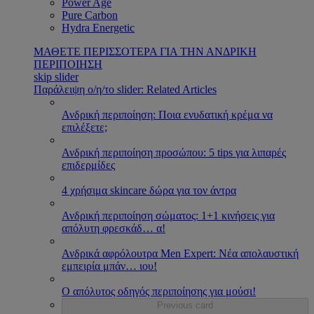
Power Age
Pure Carbon
Hydra Energetic
ΜΑΘΕΤΕ ΠΕΡΙΣΣΟΤΕΡΑ ΓΙΑ ΤΗΝ ΑΝΔΡΙΚΗ
ΠΕΡΙΠΟΙΗΣΗ
skip slider
Παράλειψη ο/η/το slider: Related Articles
Ανδρική περιποίηση: Ποια ενυδατική κρέμα να
επιλέξετε;
Ανδρική περιποίηση προσώπου: 5 tips για λιπαρές
επιδερμίδες
4 χρήσιμα skincare δώρα για τον άντρα
Ανδρική περιποίηση σώματος: 1+1 κινήσεις για
απόλυτη φρεσκάδ
…
α!
Ανδρικά αφρόλουτρα Men Expert: Νέα απολαυστική
εμπειρία μπάν
…
ιου!
Ο απόλυτος οδηγός περιποίησης για μούσι!
Previous card