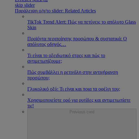
skip slider
Παράλειψη ο/η/το slider: Related Articles
TikTok Trend Alert: Πώς να πετύχεις το απόλυτο Glass
Skin
Προϊόντα περιποίησης προσώπου & συστατικά: Ο
απόλυτος οδηγός
…
Τι είναι το οξειδωτικό στρες και πώς το
αντιμετωπίζουμε;
Πώς συμβάλλει η ρετινόλη στην αντιγήρανση
προσώπου;
Γλυκολικό οξύ: Τι είναι και ποια τα οφέλη του;
Χρησιμοποιείστε ορό για ρυτίδες και αντιμετωπίστε
τις!
Previous card