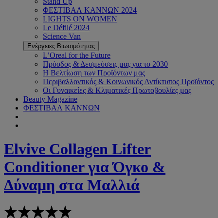
Stand Up
ΦΕΣΤΙΒΑΛ ΚΑΝΝΩΝ 2024
LIGHTS ON WOMEN
Le Défilé 2024
Science Van
Ενέργειες Βιωσιμότητας
L’Oreal for the Future
Πρόοδος & Δεσμεύσεις μας για το 2030
Η Βελτίωση των Προϊόντων μας
Περιβαλλοντικός & Κοινωνικός Αντίκτυπος Προϊόντος
Οι Γυναικείες & Κλιματικές Πρωτοβουλίες μας
Beauty Magazine
ΦΕΣΤΙΒΑΛ ΚΑΝΝΩΝ
Elvive
Collagen Lifter
Conditioner για Όγκο &
Δύναμη στα Μαλλιά