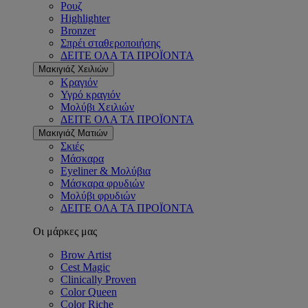
Ρουζ
Highlighter
Bronzer
Σπρέι σταθεροποιήσης
ΔΕΙΤΕ ΟΛΑ ΤΑ ΠΡΟΪΟΝΤΑ
Μακιγιάζ Χειλιών
Κραγιόν
Υγρό κραγιόν
Μολύβι Χειλιών
ΔΕΙΤΕ ΟΛΑ ΤΑ ΠΡΟΪΟΝΤΑ
Μακιγιάζ Ματιών
Σκιές
Μάσκαρα
Eyeliner & Μολύβια
Μάσκαρα φρυδιών
Μολύβι φρυδιών
ΔΕΙΤΕ ΟΛΑ ΤΑ ΠΡΟΪΟΝΤΑ
Οι μάρκες μας
Brow Artist
Cest Magic
Clinically Proven
Color Queen
Color Riche