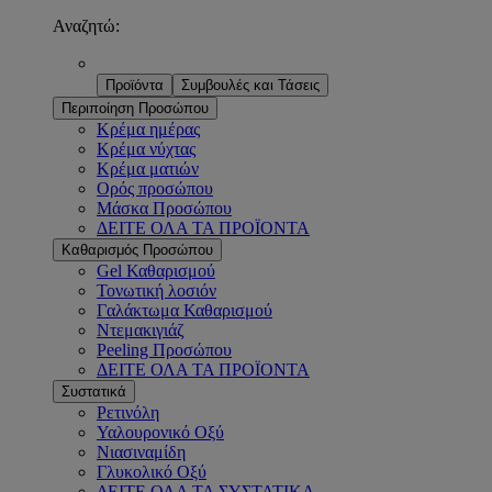
Αναζητώ:
Προϊόντα
Συμβουλές και Τάσεις
Περιποίηση Προσώπου
Κρέμα ημέρας
Κρέμα νύχτας
Κρέμα ματιών
Ορός προσώπου
Μάσκα Προσώπου
ΔΕΙΤΕ ΟΛΑ ΤΑ ΠΡΟΪΟΝΤΑ
Καθαρισμός Προσώπου
Gel Καθαρισμού
Τονωτική λοσιόν
Γαλάκτωμα Καθαρισμού
Ντεμακιγιάζ
Peeling Προσώπου
ΔΕΙΤΕ ΟΛΑ ΤΑ ΠΡΟΪΟΝΤΑ
Συστατικά
Ρετινόλη
Υαλουρονικό Οξύ
Νιασιναμίδη
Γλυκολικό Οξύ
ΔΕΙΤΕ ΟΛΑ ΤΑ ΣΥΣΤΑΤΙΚΑ