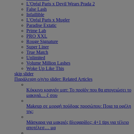
L'Oréal Paris x Devil Wears Prada 2
False Lash
Infaillible
L'Oréal Paris x Mugler
Paradise Extatic
Prime Lab
PRO XXL
Rouge Signature
Super Liner
True Match
Unlimited
Volume Million Lashes
Woke Up Like This
skip slider
Παράλειψη ο/η/το slider: Related Articles
Κόκκινο κραγιόν ματ: Το προϊόν που θα απογειώσει το
μακιγιά
…
ζ σου
Makeup σε μορφή πούδρας προσώπου: Ποια τα οφέλη
της;
Μάσκαρα για μακριές βλεφαρίδες: 4+1 tips για τέλειο
αποτέλεσ
…
μα