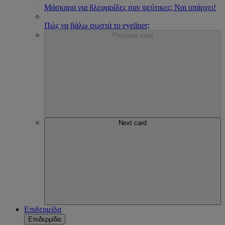
Μάσκαρα για βλεφαρίδες σαν ψεύτικες; Ναι υπάρχει!
Πώς να βάλω σωστά το eyeliner;
Previous card
Next card
Επιδερμίδα
Επιδερμίδα