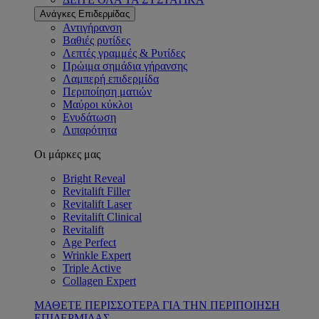
Ανάγκες Επιδερμίδας
Αντιγήρανση
Βαθιές ρυτίδες
Λεπτές γραμμές & Ρυτίδες
Πρώιμα σημάδια γήρανσης
Λαμπερή επιδερμίδα
Περιποίηση ματιών
Μαύροι κύκλοι
Ενυδάτωση
Λιπαρότητα
Οι μάρκες μας
Bright Reveal
Revitalift Filler
Revitalift Laser
Revitalift Clinical
Revitalift
Age Perfect
Wrinkle Expert
Triple Active
Collagen Expert
ΜΑΘΕΤΕ ΠΕΡΙΣΣΟΤΕΡΑ ΓΙΑ ΤΗΝ ΠΕΡΙΠΟΙΗΣΗ
ΕΠΙΔΕΡΜΙΔΑΣ