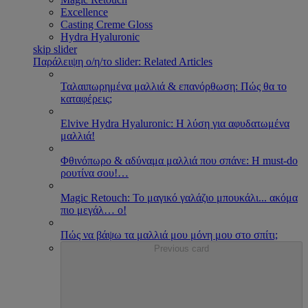
Excellence
Casting Creme Gloss
Hydra Hyaluronic
skip slider
Παράλειψη ο/η/το slider: Related Articles
Ταλαιπωρημένα μαλλιά & επανόρθωση: Πώς θα το
καταφέρεις;
Εlvive Hydra Hyaluronic: H λύση για αφυδατωμένα
μαλλιά!
Φθινόπωρο & αδύναμα μαλλιά που σπάνε: Η must-do
ρουτίνα σου!
…
Magic Retouch: Το μαγικό γαλάζιο μπουκάλι... ακόμα
πιο μεγάλ
…
ο!
Πώς να βάψω τα μαλλιά μου μόνη μου στο σπίτι;
Previous card