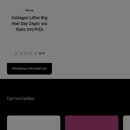
Elvive
Collagen Lifter Big
Hair Day Σπρέι για
Όγκο στη Ρίζα
0/5
ΠΡΟΒΟΛΉ ΠΡΟΪΌΝΤΟΣ
Παράλειψη ο/η/το slider: Hair Care Related Articles
Σχετικά άρθρα