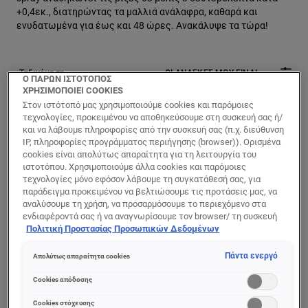
+0,4εκ., διατηρώντας τα μαλλιά ανάλαφρα, καθαρά και
ενυδατωμένα για έως και 48 ώρες. Ανακάλυψε τα τώρα!
ΟΙ ΑΝΑΓΚΕΣ ΜΟΥ ΕΙΝΑΙ
Ο ΠΑΡΩΝ ΙΣΤΟΤΟΠΟΣ
ΧΡΗΣΙΜΟΠΟΙΕΙ COOKIES
3 αποτέλεσμα(τα)
Στον ιστότοπό μας χρησιμοποιούμε cookies και παρόμοιες
τεχνολογίες, προκειμένου να αποθηκεύσουμε στη συσκευή σας ή/
και να λάβουμε πληροφορίες από την συσκευή σας (π.χ. διεύθυνση
IP, πληροφορίες προγράμματος περιήγησης (browser)). Ορισμένα
cookies είναι απολύτως απαραίτητα για τη λειτουργία του
ιστοτόπου. Χρησιμοποιούμε άλλα cookies και παρόμοιες
τεχνολογίες μόνο εφόσον λάβουμε τη συγκατάθεσή σας, για
παράδειγμα προκειμένου να βελτιώσουμε τις προτάσεις μας, να
αναλύσουμε τη χρήση, να προσαρμόσουμε το περιεχόμενο στα
ενδιαφέροντά σας ή να αναγνωρίσουμε τον browser/ τη συσκευή
σας για τη δημιουργία προφίλ με τα ενδιαφέροντά σας και να σας
Πολιτική Προστασίας Προσωπικών Δεδομένων
δείχνουμε σχετικό διαφημιστικό περιεχόμενο σε άλλες
διαδικτυακές προτάσεις. Μπορείτε να αποδεχθείτε cookies τα
Πάντα ενεργό
Απολύτως απαραίτητα cookies
οποία δεν είναι απαραίτητα («Αποδοχή όλων»), να τα απορρίψετε
(«Απόρριψη όλων») ή να ρυθμίσετε και να αποθηκεύσετε τις
Cookies απόδοσης
επιλογές σας («Αποθήκευση επιλογών»). Μπορείτε επίσης, ανά
πάσα στιγμή, να ελέγξετε και να ρυθμίσετε εκ νέου τις επιλογές
Elvive
Elvive
Cookies στόχευσης