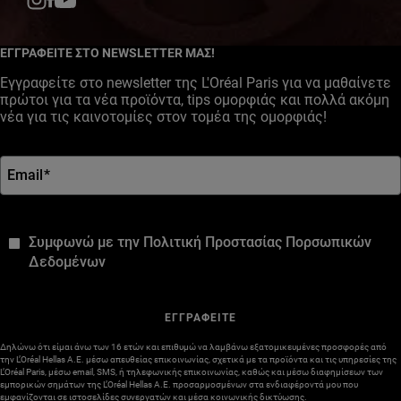
Facebook
YouTube
Instagram
ΕΓΓΡΑΦΕΙΤΕ ΣΤΟ NEWSLETTER ΜΑΣ!
Εγγραφείτε στο newsletter της L'Oréal Paris για να μαθαίνετε
πρώτοι για τα νέα προϊόντα, tips ομορφιάς και πολλά ακόμη
νέα για τις καινοτομίες στον τομέα της ομορφιάς!
Email
*
*
Συμφωνώ με την Πολιτική Προστασίας Πορσωπικών
Δεδομένων
ΕΓΓΡΑΦΕΙΤΕ
Δηλώνω ότι είμαι άνω των 16 ετών και επιθυμώ να λαμβάνω εξατομικευμένες προσφορές από
την L’Oréal Hellas A.E. μέσω απευθείας επικοινωνίας, σχετικά με τα προϊόντα και τις υπηρεσίες της
L’Oréal Paris, μέσω email, SMS, ή τηλεφωνικής επικοινωνίας, καθώς και μέσω διαφημίσεων των
εμπορικών σημάτων της L’Oréal Hellas A.E. προσαρμοσμένων στα ενδιαφέροντά μου που
εμφανίζονται σε ιστοσελίδες συνεργατών και μέσα κοινωνικής δικτύωσης.