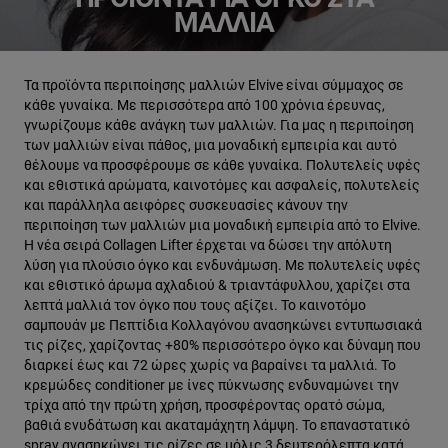
ΜΑΛΛΙΆ
Τα προϊόντα περιποίησης μαλλιών Elvive είναι σύμμαχος σε
κάθε γυναίκα. Με περισσότερα από 100 χρόνια έρευνας,
γνωρίζουμε κάθε ανάγκη των μαλλιών. Για μας η περιποίηση
των μαλλιών είναι πάθος, μια μοναδική εμπειρία και αυτό
θέλουμε να προσφέρουμε σε κάθε γυναίκα. Πολυτελείς υφές
και εθιστικά αρώματα, καινοτόμες και ασφαλείς, πολυτελείς
και παράλληλα αειφόρες συσκευασίες κάνουν την
περιποίηση των μαλλιών μια μοναδική εμπειρία από το Elvive.
Η νέα σειρά Collagen Lifter έρχεται να δώσει την απόλυτη
λύση για πλούσιο όγκο και ενδυνάμωση. Με πολυτελείς υφές
και εθιστικό άρωμα αχλαδιού & τριαντάφυλλου, χαρίζει στα
λεπτά μαλλιά τον όγκο που τους αξίζει. Το καινοτόμο
σαμπουάν με Πεπτίδια Κολλαγόνου ανασηκώνει εντυπωσιακά
τις ρίζες, χαρίζοντας +80% περισσότερο όγκο και δύναμη που
διαρκεί έως και 72 ώρες χωρίς να βαραίνει τα μαλλιά. Το
κρεμώδες conditioner με ίνες πύκνωσης ενδυναμώνει την
τρίχα από την πρώτη χρήση, προσφέροντας ορατό σώμα,
βαθιά ενυδάτωση και ακαταμάχητη λάμψη. Το επαναστατικό
spray ανασηκώνει τις ρίζες σε μόλις 3 δευτερόλεπτα κατά