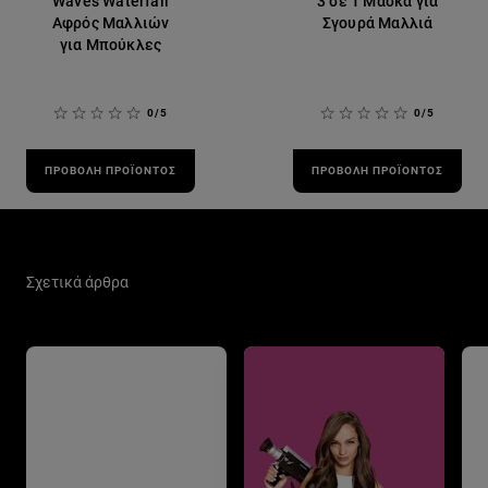
Waves Waterfall
3 σε 1 Μάσκα για
Αφρός Μαλλιών
Σγουρά Μαλλιά
για Μπούκλες
0/5
0/5
ΠΡΟΒΟΛΉ ΠΡΟΪΌΝΤΟΣ
ΠΡΟΒΟΛΉ ΠΡΟΪΌΝΤΟΣ
Παράλειψη ο/η/το slider: Hair Care Related Articles
Σχετικά άρθρα