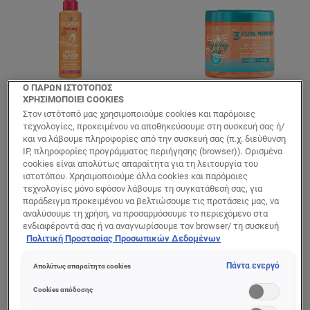
Ο ΠΑΡΩΝ ΙΣΤΟΤΟΠΟΣ
ΧΡΗΣΙΜΟΠΟΙΕΙ COOKIES
Στον ιστότοπό μας χρησιμοποιούμε cookies και παρόμοιες
Elvive
Elvive
τεχνολογίες, προκειμένου να αποθηκεύσουμε στη συσκευή σας ή/
και να λάβουμε πληροφορίες από την συσκευή σας (π.χ. διεύθυνση
Dream Long Heat
Dream Long Curls
IP, πληροφορίες προγράμματος περιήγησης (browser)). Ορισμένα
Slayer Σπρέι
Memory
cookies είναι απολύτως απαραίτητα για τη λειτουργία του
Θερμοπροστασίας
Ενυδατικό Τζελ
ιστοτόπου. Χρησιμοποιούμε άλλα cookies και παρόμοιες
Μαλλιών
για Μπούκλες
τεχνολογίες μόνο εφόσον λάβουμε τη συγκατάθεσή σας, για
παράδειγμα προκειμένου να βελτιώσουμε τις προτάσεις μας, να
αναλύσουμε τη χρήση, να προσαρμόσουμε το περιεχόμενο στα
ενδιαφέροντά σας ή να αναγνωρίσουμε τον browser/ τη συσκευή
0/5
0/5
σας για τη δημιουργία προφίλ με τα ενδιαφέροντά σας και να σας
Πολιτική Προστασίας Προσωπικών Δεδομένων
δείχνουμε σχετικό διαφημιστικό περιεχόμενο σε άλλες
διαδικτυακές προτάσεις. Μπορείτε να αποδεχθείτε cookies τα
ΠΡΟΒΟΛΉ ΠΡΟΪΌΝΤΟΣ
ΠΡΟΒΟΛΉ ΠΡΟΪΌΝΤΟΣ
Πάντα ενεργό
Απολύτως απαραίτητα cookies
οποία δεν είναι απαραίτητα («Αποδοχή όλων»), να τα απορρίψετε
(«Απόρριψη όλων») ή να ρυθμίσετε και να αποθηκεύσετε τις
Cookies απόδοσης
επιλογές σας («Αποθήκευση επιλογών»). Μπορείτε επίσης, ανά