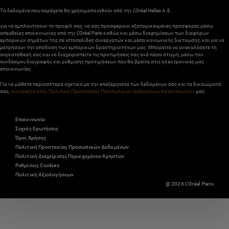
Τα δεδομένα που παρέχετε θα χρησιμοποιηθούν από την L’Oréal Hellas A.E.
για να εμπλουτίσουν το προφίλ σας, να σας προσφέρουν εξατομικευμένες προσφορές μέσω
απευθείας επικοινωνίας από την L’Oréal Paris καθώς και μέσω διαφημίσεων των διαφόρων
εμπορικών σημάτων της σε ιστοσελίδες συνεργατών και μέσα κοινωνικής δικτύωσης, και για να
μετρήσουν την απόδοση των εμπορικών δραστηριοτήτων μας. Μπορείτε να ανακαλέσετε τη
συγκατάθεσή σας και να διαχειριστείτε τις προτιμήσεις σας ανά πάσα στιγμή, μέσω του
συνδέσμου διαγραφής και ρύθμισης προτιμήσεων που θα βρείτε στις ηλεκτρονικές μας
επικοινωνίες.
Για να μάθετε περισσότερα σχετικά με την επεξεργασία των δεδομένων σας και τα δικαιώματά
σας,
ανατρέξτε στην Πολιτική Προστασίας Προσωπικών Δεδομένων Καταναλωτών
μας.
Επικοινωνία
Συχνές Ερωτήσεις
Όροι Χρήσης
Πολιτική Προστασίας Προσωπικών Δεδομένων
Πολιτική Διαχείρισης Περιεχομένου Χρηστών
Ρυθμίσεις Cookies
Πολιτική Αξιολογήσεων
@ 2026 L'Oréal Paris