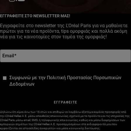
Facebook
YouTube
Instagram
ΕΓΓΡΑΦΕΙΤΕ ΣΤΟ NEWSLETTER ΜΑΣ!
Εγγραφείτε στο newsletter της L'Oréal Paris για να μαθαίνετε
πρώτοι για τα νέα προϊόντα, tips ομορφιάς και πολλά ακόμη
νέα για τις καινοτομίες στον τομέα της ομορφιάς!
Email
*
*
Συμφωνώ με την Πολιτική Προστασίας Πορσωπικών
Δεδομένων
ΕΓΓΡΑΦΕΙΤΕ
Δηλώνω ότι είμαι άνω των 16 ετών και επιθυμώ να λαμβάνω εξατομικευμένες προσφορές από
την L’Oréal Hellas A.E. μέσω απευθείας επικοινωνίας, σχετικά με τα προϊόντα και τις υπηρεσίες της
L’Oréal Paris, μέσω email, SMS, ή τηλεφωνικής επικοινωνίας, καθώς και μέσω διαφημίσεων των
εμπορικών σημάτων της L’Oréal Hellas A.E. προσαρμοσμένων στα ενδιαφέροντά μου που
εμφανίζονται σε ιστοσελίδες συνεργατών και μέσα κοινωνικής δικτύωσης.