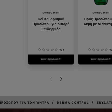
Derma Control
Derma Control
Gel Καθαρισμού
Ορός Προσώπου 
Προσώπου για Λιπαρή
Ακμή με Νιασινα
Επιδερμίδα
0/5
0
BUY PRODUCT
BUY PRODUCT
PREVIOUS CARD
NEXT CARD
/
/
ΠΡΟΣΏΠΟΥ ΓΙΑ ΤΟΝ 'ΑΝΤΡΑ
DERMA CONTROL
ΕΝΥΔΑΤ