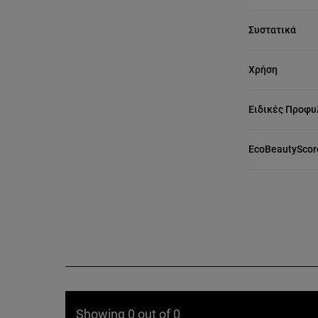
Συστατικά
Χρήση
Ειδικές Προφυ
EcoBeautyScor
Showing 0 out of 0