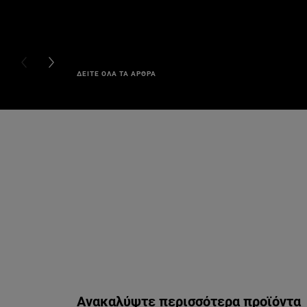
PREVIOUS CARD
NEXT CARD
ΔΕΙΤΕ ΟΛΑ ΤΑ ΑΡΘΡΑ
Παράλειψη ο/η/το slider: derma-control
Ανακαλύψτε περισσότερα προϊόντα