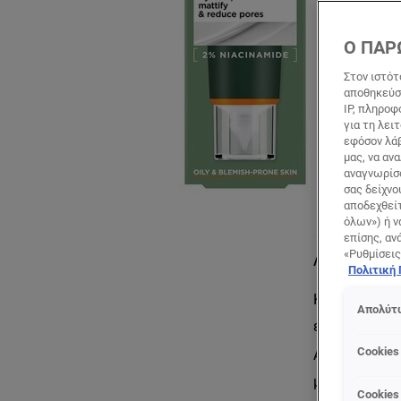
Ο ΠΑΡ
Στον ιστότ
αποθηκεύσο
IP, πληροφ
για τη λει
εφόσον λάβ
μας, να αν
αναγνωρίσο
σας δείχνο
αποδεχθείτ
όλων») ή ν
επίσης, αν
«Ρυθμίσεις
Λεπτομέρειες 
Πολιτική
Καθημερινή ε
Απολύτω
επιδερμίδα &
Cookies
Ανακάλυψε τ
με Νιασιναμί
Cookies