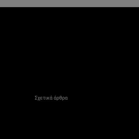
Παράλειψη ο/η/το slider: Derma Control
Σχετικά άρθρα