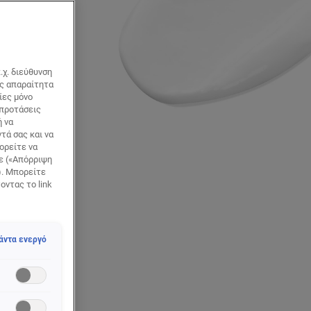
.χ. διεύθυνση
ως απαραίτητα
ίες μόνο
 προτάσεις
ή να
τά σας και να
ορείτε να
τε («Απόρριψη
). Μπορείτε
οντας το link
ώνει την
άντα ενεργό
ας με SPF30
ς στην