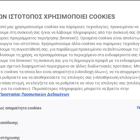
ΩΝ ΙΣΤΟΤΟΠΟΣ ΧΡΗΣΙΜΟΠΟΙΕΙ COOKIES
οπό μας χρησιμοποιούμε cookies και παρόμοιες τεχνολογίες, προκειμένου να
υμε στη συσκευή σας ή/και να λάβουμε πληροφορίες από την συσκευή σας (π
ορίες προγράμματος περιήγησης (browser)). Ορισμένα cookies είναι απολύτ
τουργία του ιστοτόπου. Χρησιμοποιούμε άλλα cookies και παρόμοιες τεχνολογ
ουμε τη συγκατάθεσή σας, για παράδειγμα προκειμένου να βελτιώσουμε τις
αλύσουμε τη χρήση, να προσαρμόσουμε το περιεχόμενο στα ενδιαφέροντά σας 
υμε τον browser/ τη συσκευή σας για τη δημιουργία προφίλ με τα ενδιαφέρον
υμε σχετικό διαφημιστικό περιεχόμενο σε άλλες διαδικτυακές προτάσεις. Μπ
ε cookies τα οποία δεν είναι απαραίτητα («Αποδοχή όλων»), να τα απορρίψε
α ρυθμίσετε και να αποθηκεύσετε τις επιλογές σας («Αποθήκευση επιλογών»
ά πάσα στιγμή, να ελέγξετε και να ρυθμίσετε εκ νέου τις επιλογές σας (επιλέγ
 για τα cookies»). Περισσότερες πληροφορίες μπορείτε να βρείτε στην
προϊόντος
 Προστασίας Προσωπικών Δεδομένων
νυδατική κρέμα προσώπου για λιπαρές επιδερμίδες. Ενυδατ
ς απαραίτητα cookies
Π
 παρέχει UV προστασία.
 απόδοσης
ην Derma Control
ενυδατική κρέμα
για έλεγχο της λιπαρότητ
δη, τον τέλειο σύμμαχο για την εξισορρόπηση της λιπαρότητα
 στόχευσης