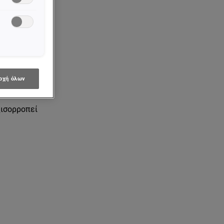
ολίες και
ά ματ όψη
ιά υφή,
οχή όλων
ξισορροπεί