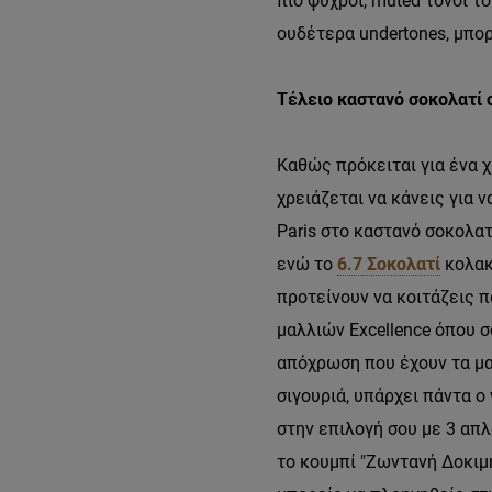
πιο ψυχροί, muted τόνοι τ
ουδέτερα undertones, μπο
Τέλειο καστανό σοκολατί σ
Καθώς πρόκειται για ένα 
χρειάζεται να κάνεις για ν
Paris στο καστανό σοκολατ
ενώ το
6.7 Σοκολατί
κολακε
προτείνουν να κοιτάζεις π
μαλλιών Excellence όπου σ
απόχρωση που έχουν τα μα
σιγουριά, υπάρχει πάντα ο 
στην επιλογή σου με 3 απ
το κουμπί "Ζωντανή Δοκιμ