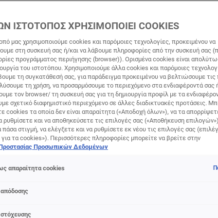
ΩΝ ΙΣΤΟΤΟΠΟΣ ΧΡΗΣΙΜΟΠΟΙΕΙ COOKIES
οπό μας χρησιμοποιούμε cookies και παρόμοιες τεχνολογίες, προκειμένου να
υμε στη συσκευή σας ή/και να λάβουμε πληροφορίες από την συσκευή σας (π
ορίες προγράμματος περιήγησης (browser)). Ορισμένα cookies είναι απολύτ
τουργία του ιστοτόπου. Χρησιμοποιούμε άλλα cookies και παρόμοιες τεχνολογ
ουμε τη συγκατάθεσή σας, για παράδειγμα προκειμένου να βελτιώσουμε τις
κολατί & χρωματολόγιο: Βρ
αλύσουμε τη χρήση, να προσαρμόσουμε το περιεχόμενο στα ενδιαφέροντά σας 
υμε τον browser/ τη συσκευή σας για τη δημιουργία προφίλ με τα ενδιαφέρον
ας!
υμε σχετικό διαφημιστικό περιεχόμενο σε άλλες διαδικτυακές προτάσεις. Μπ
ε cookies τα οποία δεν είναι απαραίτητα («Αποδοχή όλων»), να τα απορρίψε
α ρυθμίσετε και να αποθηκεύσετε τις επιλογές σας («Αποθήκευση επιλογών»
ά πάσα στιγμή, να ελέγξετε και να ρυθμίσετε εκ νέου τις επιλογές σας (επιλέγ
 για τα cookies»). Περισσότερες πληροφορίες μπορείτε να βρείτε στην
 Προστασίας Προσωπικών Δεδομένων
ς απαραίτητα cookies
Π
άσεις στα hair colors γνωρίζετε ήδη πως το καστανό σοκολατί
 απόδοσης
 να παραμένει στη λίστα με τα most wanted χρώματα μαλλιών 
 στόχευσης
μεσαία απόχρωση καστανού δίνει αμέσως βάθος, ζεστασιά και