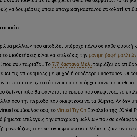
ου δένουν ιδανικά με τα ψυχρά undertones δέρματος. Αν ανήκε
ρείς να δοκιμάσεις όποια απόχρωση καστανού σοκολατί επιθ
το σπίτι
χρώμα μαλλιών που αποδίδει υπέροχα πάνω σε κάθε φυσική κ
α το υιοθετήσεις είναι να επιλέξεις την
μόνιμη βαφή μαλλιών
ί που σου ταιριάζει. Το
7.7 Καστανό Μελί
ταιριάζει σε επιδε
ύει τις επιδερμίδες με ψυχρά ή ουδέτερα undertones. Οι colo
άντοτε και τον σχετικό πίνακα που υπάρχει πάνω σε κάθε κο
ου δείχνει πώς θα φαίνεται το χρώμα που σκέφτεσαι να επιλέ
λλιά σου την περίοδο που σκέφτεσαι να τα βάψεις. Αν δεν μ
virtual σύμβουλός σου, το
Virtual Try On
Εργαλείο της L'Oréal P
λά βήματα: επιλέγεις την απόχρωση μαλλιών που σε ενδιαφέρε
ή" ή ανεβάζεις την φωτογραφία σου και βλέπεις ζωντανά το 