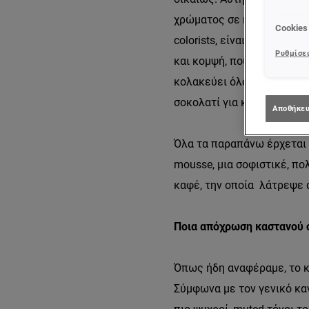
χρώματος σε κάθε φυσική κ
Cookies
colorists, είναι το ιδανικ
Ρυθμίσει
και κομψή, που αποπνέει έ
κολακεύει όλους τους τόν
σοκολατί για κάθε γυναίκα
Αποθήκευ
Όλα τα παραπάνω έρχεται 
mousse, μια σοφιστικέ, π
καφέ, την οποία λάτρεψε α
Ποια απόχρωση καστανού σ
Όπως ήδη αναφέραμε, το κα
Σύμφωνα με τον γενικό κα