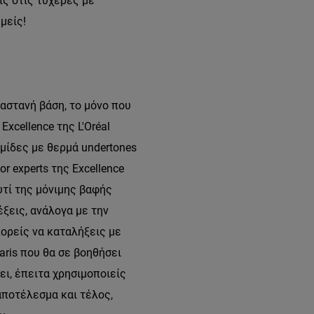
ις στις τυχερές με
υμείς!
αστανή βάση, το μόνο που
Excellence της L'Oréal
ρμίδες με θερμά undertones
r experts της Excellence
υτί της μόνιμης βαφής
ξεις, ανάλογα με την
πορείς να καταλήξεις με
aris που θα σε βοηθήσει
ι, έπειτα χρησιμοποιείς
αποτέλεσμα και τέλος,