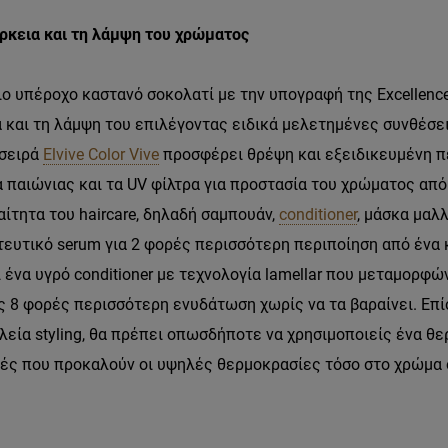
άρκεια και τη λάμψη του χρώματος
 υπέροχο καστανό σοκολατί με την υπογραφή της Excellence,
 και τη λάμψη του επιλέγοντας ειδικά μελετημένες συνθέσει
 σειρά
Elvive Color Vive
προσφέρει θρέψη και εξειδικευμένη π
 παιώνιας και τα UV φίλτρα για προστασία του χρώματος από 
ίτητα του haircare, δηλαδή σαμπουάν,
conditioner
, μάσκα μαλλ
ευτικό serum για 2 φορές περισσότερη περιποίηση από ένα κ
ένα υγρό conditioner με τεχνολογία lamellar που μεταμορφών
 8 φορές περισσότερη ενυδάτωση χωρίς να τα βαραίνει. Επίσ
λεία styling, θα πρέπει οπωσδήποτε να χρησιμοποιείς ένα θ
ρές που προκαλούν οι υψηλές θερμοκρασίες τόσο στο χρώμα 