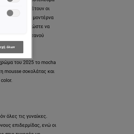
αι, όπως προσθέτουν οι
ς με μια επιλογή μοντέρνα
σαρμοστεί έτσι ώστε να
ή απόχρωση καστανού
ηση.
οχή όλων
 χρώμα του 2025 το mocha
τη mousse σοκολάτας και
color.
όν όλες τις γυναίκες.
νους επιδερμίδας, ενώ οι