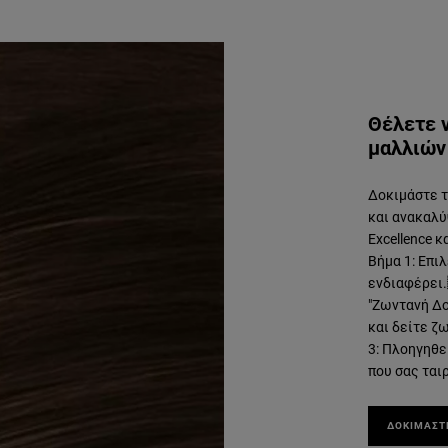
Θέλετε 
μαλλιών 
Δοκιμάστε το
και ανακαλύ
Excellence κ
Βήμα 1: Επι
ενδιαφέρει.
"Ζωντανή Δο
και δείτε 
3: Πλοηγηθε
που σας ταιρ
ΔΟΚΙΜΑΣΤ