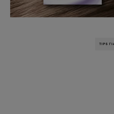
ΔΟΚΙΜΑΣΤΕ ΖΩΝΤΑΝΑ
TIPS Γ
Παράλειψη ο/η/το slider: Related Products