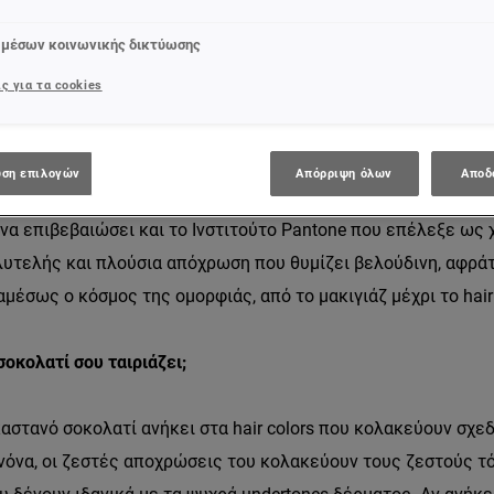
αστανή βάση, χάρη στα κόκκινα και χρυσά undertones της. Κ
 μέσων κοινωνικής δικτύωσης
ό χρώμα για κάθε γυναίκα που θέλει να αναβαθμίσει το look τη
ς για τα cookies
ναν αέρα πολυτέλειας. Έξτρα προσόν της, ότι μπορεί να προ
ους επιδερμίδας, πράγμα που σημαίνει ότι υπάρχει η ιδανικ
 που θέλει να το δοκιμάσει ενώ είναι εύκολη και στη συντήρ
ση επιλογών
Απόρριψη όλων
Αποδ
να επιβεβαιώσει και το Ινστιτούτο Pantone που επέλεξε ως
ολυτελής και πλούσια απόχρωση που θυμίζει βελούδινη, αφρά
μέσως ο κόσμος της ομορφιάς, από το μακιγιάζ μέχρι το hair 
οκολατί σου ταιριάζει;
στανό σοκολατί ανήκει στα hair colors που κολακεύουν σχεδ
νόνα, οι ζεστές αποχρώσεις του κολακεύουν τους ζεστούς τό