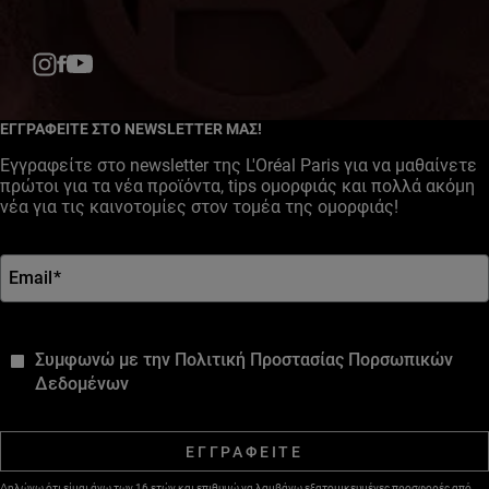
Facebook
YouTube
Instagram
ΕΓΓΡΑΦΕΙΤΕ ΣΤΟ NEWSLETTER ΜΑΣ!
Εγγραφείτε στο newsletter της L'Oréal Paris για να μαθαίνετε
πρώτοι για τα νέα προϊόντα, tips ομορφιάς και πολλά ακόμη
νέα για τις καινοτομίες στον τομέα της ομορφιάς!
Email
*
*
Συμφωνώ με την Πολιτική Προστασίας Πορσωπικών
Δεδομένων
ΕΓΓΡΑΦΕΙΤΕ
Δηλώνω ότι είμαι άνω των 16 ετών και επιθυμώ να λαμβάνω εξατομικευμένες προσφορές από