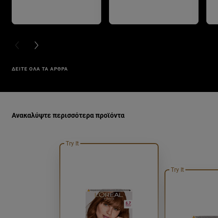
PREVIOUS CARD
NEXT CARD
ΔΕΙΤΕ ΟΛΑ ΤΑ ΑΡΘΡΑ
Παράλειψη ο/η/το slider: monimh-bafh-malliwn-777-sokolat
Ανακαλύψτε περισσότερα προϊόντα
Try It
Try It