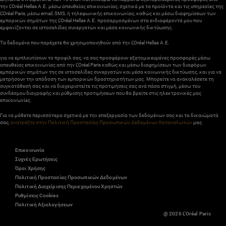
την L’Oréal Hellas A.E. μέσω απευθείας επικοινωνίας, σχετικά με τα προϊόντα και τις υπηρεσίες της
L’Oréal Paris, μέσω email, SMS, ή τηλεφωνικής επικοινωνίας, καθώς και μέσω διαφημίσεων των
εμπορικών σημάτων της L’Oréal Hellas A.E. προσαρμοσμένων στα ενδιαφέροντά μου που
εμφανίζονται σε ιστοσελίδες συνεργατών και μέσα κοινωνικής δικτύωσης.
Τα δεδομένα που παρέχετε θα χρησιμοποιηθούν από την L’Oréal Hellas A.E.
για να εμπλουτίσουν το προφίλ σας, να σας προσφέρουν εξατομικευμένες προσφορές μέσω
απευθείας επικοινωνίας από την L’Oréal Paris καθώς και μέσω διαφημίσεων των διαφόρων
εμπορικών σημάτων της σε ιστοσελίδες συνεργατών και μέσα κοινωνικής δικτύωσης, και για να
μετρήσουν την απόδοση των εμπορικών δραστηριοτήτων μας. Μπορείτε να ανακαλέσετε τη
συγκατάθεσή σας και να διαχειριστείτε τις προτιμήσεις σας ανά πάσα στιγμή, μέσω του
συνδέσμου διαγραφής και ρύθμισης προτιμήσεων που θα βρείτε στις ηλεκτρονικές μας
επικοινωνίες.
Για να μάθετε περισσότερα σχετικά με την επεξεργασία των δεδομένων σας και τα δικαιώματά
σας,
ανατρέξτε στην Πολιτική Προστασίας Προσωπικών Δεδομένων Καταναλωτών
μας.
Επικοινωνία
Συχνές Ερωτήσεις
Όροι Χρήσης
Πολιτική Προστασίας Προσωπικών Δεδομένων
Πολιτική Διαχείρισης Περιεχομένου Χρηστών
Ρυθμίσεις Cookies
Πολιτική Αξιολογήσεων
@ 2026 L'Oréal Paris