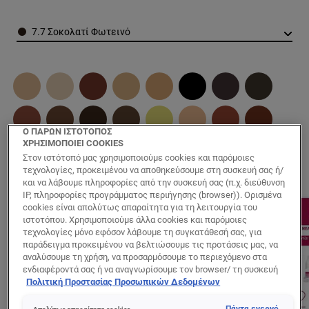
Color
7.7 Σοκολατί Φωτεινό
Ο ΠΑΡΩΝ ΙΣΤΟΤΟΠΟΣ
ΧΡΗΣΙΜΟΠΟΙΕΙ COOKIES
Στον ιστότοπό μας χρησιμοποιούμε cookies και παρόμοιες
τεχνολογίες, προκειμένου να αποθηκεύσουμε στη συσκευή σας ή/
και να λάβουμε πληροφορίες από την συσκευή σας (π.χ. διεύθυνση
IP, πληροφορίες προγράμματος περιήγησης (browser)). Ορισμένα
cookies είναι απολύτως απαραίτητα για τη λειτουργία του
ιστοτόπου. Χρησιμοποιούμε άλλα cookies και παρόμοιες
τεχνολογίες μόνο εφόσον λάβουμε τη συγκατάθεσή σας, για
παράδειγμα προκειμένου να βελτιώσουμε τις προτάσεις μας, να
αναλύσουμε τη χρήση, να προσαρμόσουμε το περιεχόμενο στα
ενδιαφέροντά σας ή να αναγνωρίσουμε τον browser/ τη συσκευή
σας για τη δημιουργία προφίλ με τα ενδιαφέροντά σας και να σας
Πολιτική Προστασίας Προσωπικών Δεδομένων
δείχνουμε σχετικό διαφημιστικό περιεχόμενο σε άλλες
διαδικτυακές προτάσεις. Μπορείτε να αποδεχθείτε cookies τα
Πάντα ενεργό