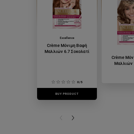
Excellence
Crème Μόνιμη Βαφή
Μαλλιών 6.7 Σοκολατί
Crème Μόν
Μαλλιών 
0/5
BUY PRODUCT
BUY PR
PREVIOUS CARD
NEXT CARD