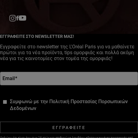
Facebook
YouTube
Instagram
ΕΓΓΡΑΦΕΙΤΕ ΣΤΟ NEWSLETTER ΜΑΣ!
Εγγραφείτε στο newsletter της L'Oréal Paris για να μαθαίνετε
πρώτοι για τα νέα προϊόντα, tips ομορφιάς και πολλά ακόμη
νέα για τις καινοτομίες στον τομέα της ομορφιάς!
Email
*
*
Συμφωνώ με την Πολιτική Προστασίας Πορσωπικών
Δεδομένων
ΕΓΓΡΑΦΕΙΤΕ
Δηλώνω ότι είμαι άνω των 16 ετών και επιθυμώ να λαμβάνω εξατομικευμένες προσφορές από