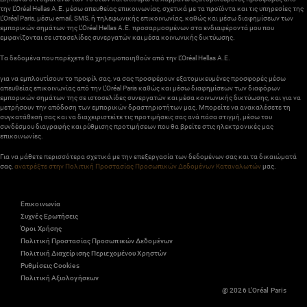
την L’Oréal Hellas A.E. μέσω απευθείας επικοινωνίας, σχετικά με τα προϊόντα και τις υπηρεσίες της
L’Oréal Paris, μέσω email, SMS, ή τηλεφωνικής επικοινωνίας, καθώς και μέσω διαφημίσεων των
εμπορικών σημάτων της L’Oréal Hellas A.E. προσαρμοσμένων στα ενδιαφέροντά μου που
εμφανίζονται σε ιστοσελίδες συνεργατών και μέσα κοινωνικής δικτύωσης.
Τα δεδομένα που παρέχετε θα χρησιμοποιηθούν από την L’Oréal Hellas A.E.
για να εμπλουτίσουν το προφίλ σας, να σας προσφέρουν εξατομικευμένες προσφορές μέσω
απευθείας επικοινωνίας από την L’Oréal Paris καθώς και μέσω διαφημίσεων των διαφόρων
εμπορικών σημάτων της σε ιστοσελίδες συνεργατών και μέσα κοινωνικής δικτύωσης, και για να
μετρήσουν την απόδοση των εμπορικών δραστηριοτήτων μας. Μπορείτε να ανακαλέσετε τη
συγκατάθεσή σας και να διαχειριστείτε τις προτιμήσεις σας ανά πάσα στιγμή, μέσω του
συνδέσμου διαγραφής και ρύθμισης προτιμήσεων που θα βρείτε στις ηλεκτρονικές μας
επικοινωνίες.
Για να μάθετε περισσότερα σχετικά με την επεξεργασία των δεδομένων σας και τα δικαιώματά
σας,
ανατρέξτε στην Πολιτική Προστασίας Προσωπικών Δεδομένων Καταναλωτών
μας.
Επικοινωνία
Συχνές Ερωτήσεις
Όροι Χρήσης
Πολιτική Προστασίας Προσωπικών Δεδομένων
Πολιτική Διαχείρισης Περιεχομένου Χρηστών
Ρυθμίσεις Cookies
Πολιτική Αξιολογήσεων
@ 2026 L'Oréal Paris