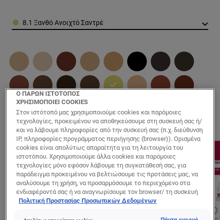
Color
8.1 Ξανθό Ανοιχτό Σαντρέ
Ο ΠΑΡΩΝ ΙΣΤΟΤΟΠΟΣ
ΧΡΗΣΙΜΟΠΟΙΕΙ COOKIES
Στον ιστότοπό μας χρησιμοποιούμε cookies και παρόμοιες
τεχνολογίες, προκειμένου να αποθηκεύσουμε στη συσκευή σας ή/
και να λάβουμε πληροφορίες από την συσκευή σας (π.χ. διεύθυνση
IP, πληροφορίες προγράμματος περιήγησης (browser)). Ορισμένα
cookies είναι απολύτως απαραίτητα για τη λειτουργία του
ιστοτόπου. Χρησιμοποιούμε άλλα cookies και παρόμοιες
τεχνολογίες μόνο εφόσον λάβουμε τη συγκατάθεσή σας, για
παράδειγμα προκειμένου να βελτιώσουμε τις προτάσεις μας, να
αναλύσουμε τη χρήση, να προσαρμόσουμε το περιεχόμενο στα
ενδιαφέροντά σας ή να αναγνωρίσουμε τον browser/ τη συσκευή
σας για τη δημιουργία προφίλ με τα ενδιαφέροντά σας και να σας
Πολιτική Προστασίας Προσωπικών Δεδομένων
δείχνουμε σχετικό διαφημιστικό περιεχόμενο σε άλλες
διαδικτυακές προτάσεις. Μπορείτε να αποδεχθείτε cookies τα
Πάντα ενεργό