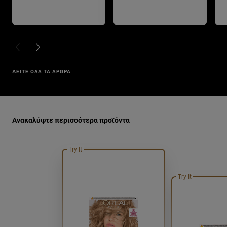
PREVIOUS CARD
NEXT CARD
ΔΕΙΤΕ ΟΛΑ ΤΑ ΑΡΘΡΑ
Παράλειψη ο/η/το slider: monimh-bafh-malliwn-81-ksantho-
Ανακαλύψτε περισσότερα προϊόντα
Try It
Try It