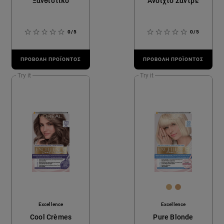
Ξανθιστικό
Ανοιχτό Σαντρέ
0/5
0/5
ΠΡΟΒΟΛΉ ΠΡΟΪΌΝΤΟΣ
ΠΡΟΒΟΛΉ ΠΡΟΪΌΝΤΟΣ
Try it
Try it
[Color]: #D9B4
[Color]: #D0
Excellence
Excellence
Cool Crèmes
Pure Blonde