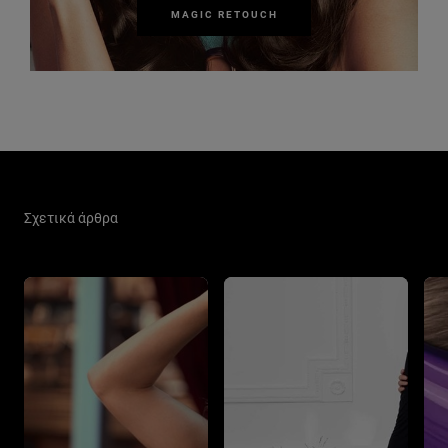
MAGIC RETOUCH
Παράλειψη ο/η/το slider: Hair Color Related Articles
Σχετικά άρθρα