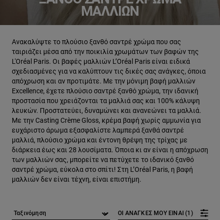
ΜΑΛΛΙΏΝ
Ανακαλύψτε το πλούσιο ξανθό σαντρέ χρώμα που σας
ταιριάζει μέσα από την ποικιλία χρωμάτων των βαφών της
L'Oréal Paris. Οι βαφές μαλλιών L’Oréal Paris είναι ειδικά
σχεδιασμένες για να καλύπτουν τις δικές σας ανάγκες, όποια
απόχρωση και αν προτιμάτε. Με την μόνιμη βαφή μαλλιών
Excellence, έχετε πλούσιο σαντρέ ξανθό χρώμα, την ιδανική
προστασία που χρειάζονται τα μαλλιά σας και 100% κάλυψη
λευκών. Προστατεύει, δυναμώνει και ανανεώνει τα μαλλιά.
Με την Casting Crème Gloss, κρέμα βαφή χωρίς αμμωνία για
ευχάριστο άρωμα εξασφαλίστε λαμπερά ξανθά σαντρέ
μαλλιά, πλούσιο χρώμα και έντονη θρέψη της τρίχας με
διάρκεια έως και 28 λουσίματα. Όποια κι αν είναι η απόχρωση
των μαλλιών σας, μπορείτε να πετύχετε το ιδανικό ξανθό
σαντρέ χρώμα, εύκολα στο σπίτι! Στη L’Oréal Paris, η βαφή
μαλλιών δεν είναι τέχνη, είναι επιστήμη.
ΟΙ ΑΝΑΓΚΕΣ ΜΟΥ ΕΙΝΑΙ (1)