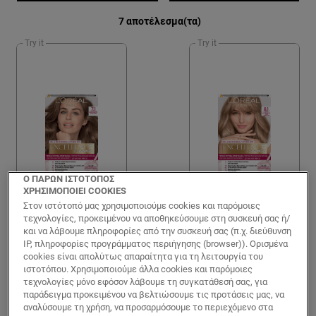
7 αποτέλεσμα(τα)
Try it
Try it
Ο ΠΑΡΩΝ ΙΣΤΟΤΟΠΟΣ
ΧΡΗΣΙΜΟΠΟΙΕΙ COOKIES
Στον ιστότοπό μας χρησιμοποιούμε cookies και παρόμοιες
τεχνολογίες, προκειμένου να αποθηκεύσουμε στη συσκευή σας ή/
Excellence
Excellence
και να λάβουμε πληροφορίες από την συσκευή σας (π.χ. διεύθυνση
Crème Μόνιμη
Crème Μόνιμη
IP, πληροφορίες προγράμματος περιήγησης (browser)). Ορισμένα
cookies είναι απολύτως απαραίτητα για τη λειτουργία του
Βαφή Μαλλιών
Βαφή Μαλλιών
ιστοτόπου. Χρησιμοποιούμε άλλα cookies και παρόμοιες
7.1 Ξανθό Σαντρέ
8.1 Ξανθό Ανοιχτό
τεχνολογίες μόνο εφόσον λάβουμε τη συγκατάθεσή σας, για
Σαντρέ
παράδειγμα προκειμένου να βελτιώσουμε τις προτάσεις μας, να
αναλύσουμε τη χρήση, να προσαρμόσουμε το περιεχόμενο στα