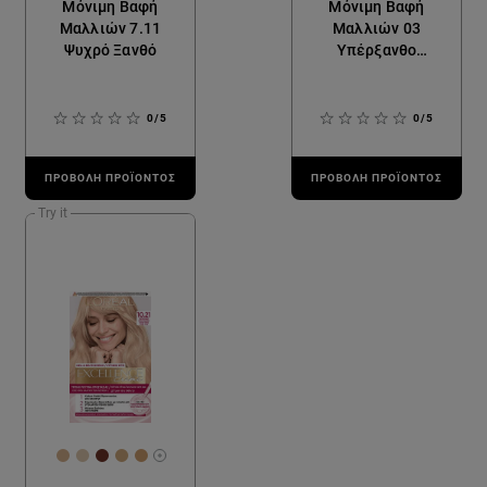
Μόνιμη Βαφή
Μόνιμη Βαφή
Μαλλιών 7.11
Μαλλιών 03
Ψυχρό Ξανθό
Υπέρξανθο
Σαντρέ
0/5
0/5
ΠΡΟΒΟΛΉ ΠΡΟΪΌΝΤΟΣ
ΠΡΟΒΟΛΉ ΠΡΟΪΌΝΤΟΣ
Try it
[Color]: #D6B28E
[Color]: #DDC8AE
[Color]: #6E3428
[Color]: #D0AA7D
[Color]: #D0A06F
More shades are available