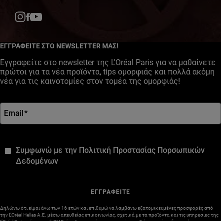
Facebook
YouTube
Instagram
ΕΓΓΡΑΦΕΙΤΕ ΣΤΟ NEWSLETTER ΜΑΣ!
Εγγραφείτε στο newsletter της L'Oréal Paris για να μαθαίνετε
πρώτοι για τα νέα προϊόντα, tips ομορφιάς και πολλά ακόμη
νέα για τις καινοτομίες στον τομέα της ομορφιάς!
Email
*
*
Συμφωνώ με την Πολιτική Προστασίας Πορσωπικών
Δεδομένων
ΕΓΓΡΑΦΕΙΤΕ
Δηλώνω ότι είμαι άνω των 16 ετών και επιθυμώ να λαμβάνω εξατομικευμένες προσφορές από
την L’Oréal Hellas A.E. μέσω απευθείας επικοινωνίας, σχετικά με τα προϊόντα και τις υπηρεσίες της